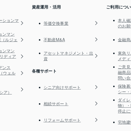
資産運用・活用
ご利用につ
ーションマ
本人確
等価交換事業
のお願
ョンマン
不動産M&A
金融商
TE（ルジェ
ョンマン
アセットマネジメント・出
東急リ
s（リディア
資
メディ
ご意見
デンス
各種サポート
融商品
RE（ウェル
問い合
保険募
シニア向けサポート
シー・
ガシア）
ダイレ
相続サポート
物）・
停止に
リフォームサポート
宅地建