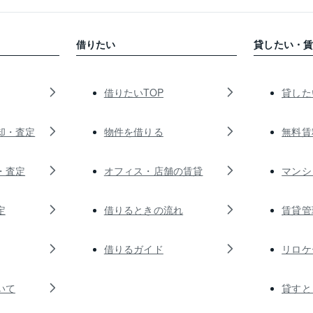
借りたい
貸したい・
借りたいTOP
貸した
却・査定
物件を借りる
無料賃
・査定
オフィス・店舗の賃貸
マンシ
定
借りるときの流れ
賃貸管
借りるガイド
リロケ
いて
貸すと