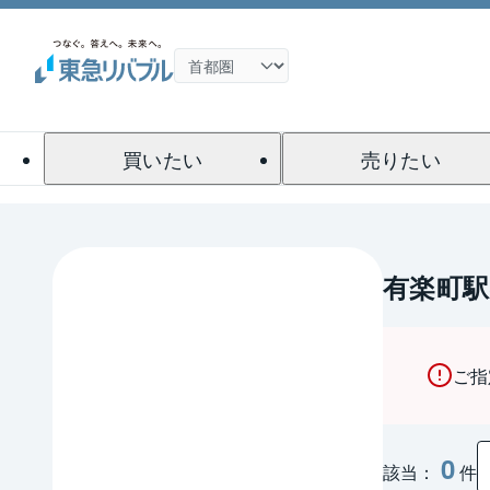
買いたい
売りたい
有楽町
ご指
0
該当：
件