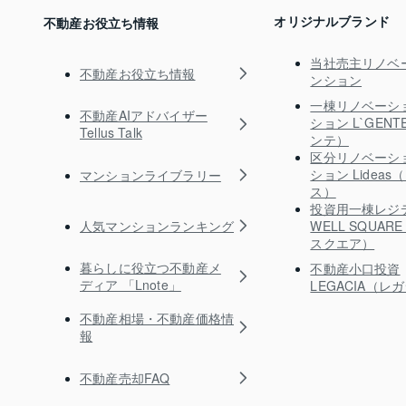
オリジナルブランド
不動産お役立ち情報
当社売主リノベ
不動産お役立ち情報
ンション
一棟リノベーシ
不動産AIアドバイザー
ション L`GEN
Tellus Talk
ンテ）
区分リノベーシ
ション Lidea
マンションライブラリー
ス）
投資用一棟レジ
人気マンションランキング
WELL SQUA
スクエア）
暮らしに役立つ不動産メ
不動産小口投資
ディア 「Lnote」
LEGACIA（レ
不動産相場・不動産価格情
報
不動産売却FAQ