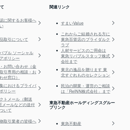
いて
関連リンク
認に関するお客様へ
すまいValue
い
これからご結婚される方に
品取引について
東急百貨店のブライダルク
ラブ
人材サービスのご用命は
バブル ソーシャル
東急リバブルスタッフ株式
アポリシー
会社まで
・お問い合わせ（金
東北の逸品を贈ります 東
取引専用の相談・お
北すぐれものセレクション
わせ窓口）
集におけるプライバ
民泊の開業・運営のご相談
ポリシー
は「ReINN株式会社」まで
クトメール（郵送
東急不動産ホールディングスグルー
Eメールなどの送付
プリンク
ついて
物取引業者の皆様へ
東急不動産