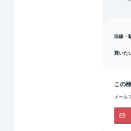
沿線・
買いた
この
メール