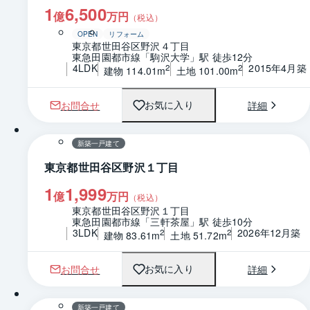
1
6,500
億
万円
（税込）
OPEN
リフォーム
東京都世田谷区野沢４丁目
東急田園都市線「駒沢大学」駅 徒歩12分
4LDK
2015年4月築
2
2
建物 114.01m
土地 101.00m
お問合せ
詳細
お気に入り
1 / 0
間取り
新築一戸建て
東京都世田谷区野沢１丁目
1
1,999
億
万円
（税込）
東京都世田谷区野沢１丁目
東急田園都市線「三軒茶屋」駅 徒歩10分
3LDK
2026年12月築
2
2
建物 83.61m
土地 51.72m
お問合せ
詳細
お気に入り
1 / 0
間取り
新築一戸建て