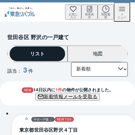
お気に
検索条
閲覧履
メ
入り
件
歴
ニュー
世田谷区 野沢の一戸建て
リスト
地図
3
該当：
件
14
日以内に
1
件
の物件が公開されました。
NEW
新着情報メールを受取る
1 / 0
間取り
中古一戸建て
NEW 7/30
東京都世田谷区野沢４丁目