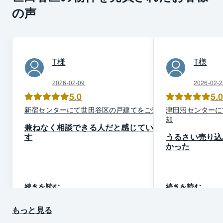
の声
T
様
T
様
2026-02-09
2026-02-2
5.0
5.
新宿
センター
にて
世田谷区
の
戸建て
を
ご売却
津田沼
センター
に
却
兼ねなく相談できる人だと感じていま
す
うるさい売り込
かった
続きを読む
続きを読む
もっと見る