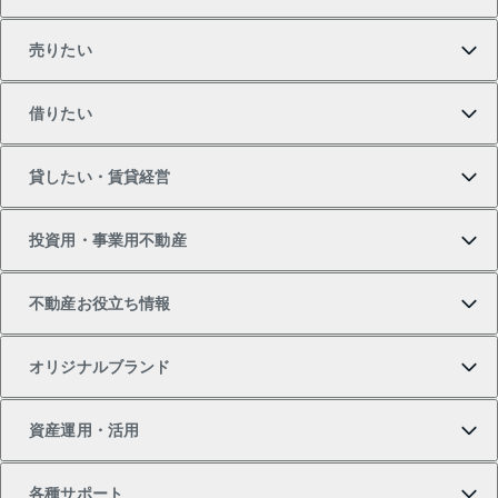
売りたい
買いたいTOP
借りたい
マンションの購入
売りたいTOP
貸したい・賃貸経営
新築・分譲マンションの購入
マンションの売却・査定
借りたいTOP
投資用・事業用不動産
中古マンションの購入
一戸建ての売却・査定
物件を借りる
貸したいTOP
不動産お役立ち情報
一戸建ての購入
土地の売却・査定
オフィス・店舗の賃貸
無料賃料査定
投資用・事業用不動産TOP
オリジナルブランド
新築一戸建ての購入
スピードAI査定
借りるときの流れ
マンション賃料データ
投資用不動産
不動産お役立ち情報
資産運用・活用
中古一戸建ての購入
不動産売却について
借りるガイド
賃貸管理プラン
事業用不動産
不動産AIアドバイザー Tellus Talk
当社売主リノベーションマンション
各種サポート