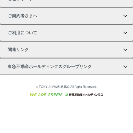
一棟リノベーションマンション L`GENTE（ルジェン
土地の購入
不動産査定について
リロケーションについて
マンション投資
マンションライブラリー
等価交換事業
テ）
ご契約者さまへ
不動産購入の流れ
売却サービス
貸すときの流れ
投資用マンション
人気マンションランキング
区分リノベーションマンション Lideas（リディアス）
不動産M&A
シニア向けサポート
ご利用について
投資用一棟レジデンスWELL SQUARE（ウェルスクエ
注目キーワード物件特集
不動産売却の流れ
貸すガイド
マンション一棟
暮らしに役立つ不動産メディア 「Lnote」
アセットマネジメント・出資
相続サポート
ご契約者さまサポートメニュー
ア）
関連リンク
購入ガイド
不動産買換えの流れ
アパート経営
不動産相場・不動産価格情報
不動産小口投資 LEGACIA（レガシア）
リフォームサポート
ご紹介・再契約特典
本人確認に関するお客様へのお願い
東急不動産ホールディングスグループリンク
売却ガイド
アパート投資用物件
不動産売却FAQ
入居者様専用-各種ご案内（賃貸）
金融商品取引について
すまいValue
多言語対応
English
繁体中文
簡体中文
これからご結婚される方に東急百貨店のブライダルク
© TOKYU LIVABLE,INC.All Right Reserved.
収益物件
不動産コラム・ニュース
東急こすもす会「こすもすWeb」
東急リバブル ソーシャルメディアポリシー
東急不動産
ラブ
ご意見・お問い合わせ（金融商品取引専用の相談・お
人材サービスのご用命は 東急リバブルスタッフ株式会
ビル購入（ビル一棟）
不動産用語集
東急コミュニティー
問い合わせ窓口）
社まで
投資用不動産の売却査定
不動産なんでもネット相談室
保険募集におけるプライバシー・ポリシー
東北の逸品を贈ります 東北すぐれものセレクション
東急リバブル