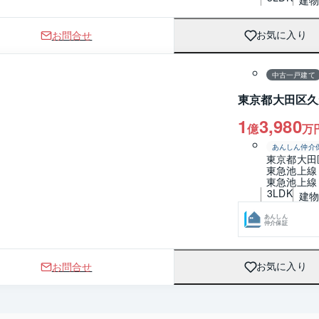
お問合せ
お気に入り
1 / 0
間取り
中古一戸建て
東京都大田区久
1
3,980
億
万
あんしん仲介
東京都大田
東急池上線
東急池上線
3LDK
建物 
あんしん
仲介保証
お問合せ
お気に入り