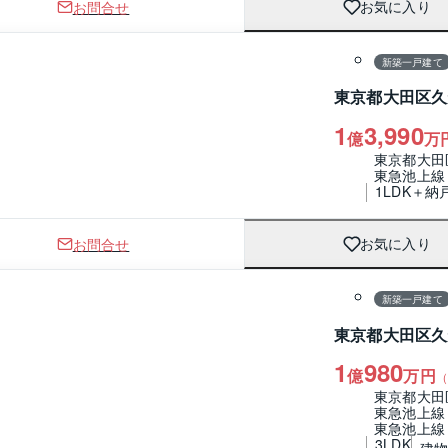
お問合せ
お気に入り
1 / 0
間取り
新築一戸建て
東京都大田区久
1
3,990
億
万
東京都大田
東急池上線
1LDK＋納
お問合せ
お気に入り
1 / 0
間取り
新築一戸建て
東京都大田区久
1
980
億
万円
（
東京都大田
東急池上線
東急池上線
3LDK
建物 