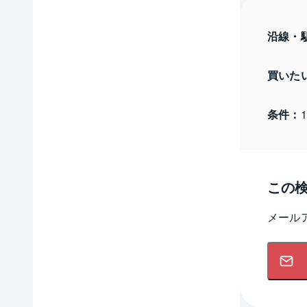
沿線・
買いた
条件：
この
メール