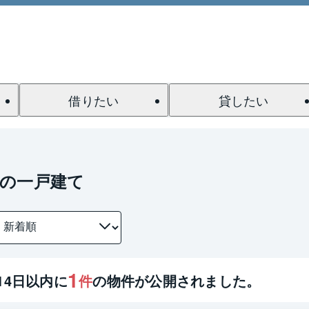
借りたい
貸したい
駅の一戸建て
1
14
日以内に
件
の物件が公開されました。
1 / 0
間取り