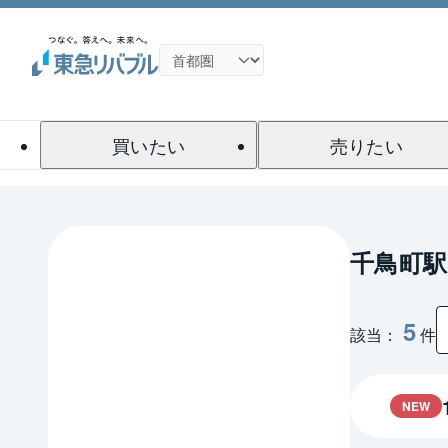
買いたい
売りたい
千鳥町
5
該当：
件
NEW