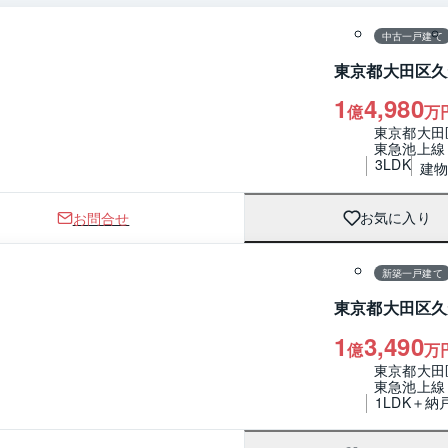
中古一戸建て
東京都大田区久
1
4,980
億
万
東京都大田
東急池上線
3LDK
建物 
お問合せ
お気に入り
1 / 0
間取り
新築一戸建て
東京都大田区久
1
3,490
億
万
東京都大田
東急池上線
1LDK＋納