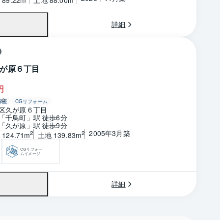
詳細
が原６丁目
円
保証
CGリフォーム
区久が原６丁目
「千鳥町」駅 徒歩6分
「久が原」駅 徒歩9分
2005年3月築
2
2
124.71m
土地 139.83m
CGリフォー
ムイメージ
詳細