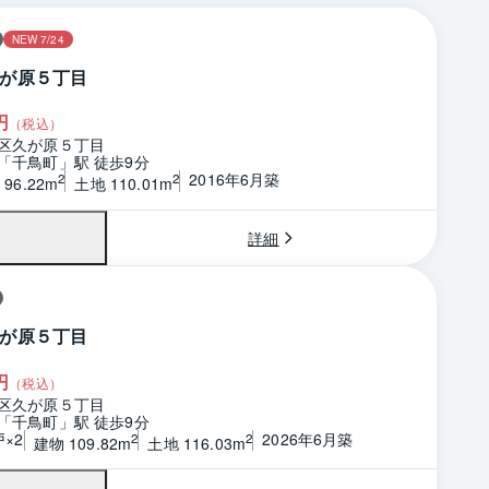
NEW 7/24
が原５丁目
円
（税込）
区久が原５丁目
「千鳥町」駅 徒歩9分
2016年6月築
2
2
96.22m
土地 110.01m
詳細
が原５丁目
円
（税込）
区久が原５丁目
「千鳥町」駅 徒歩9分
戸×2
2026年6月築
2
2
建物 109.82m
土地 116.03m