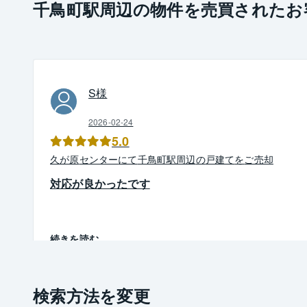
千鳥町駅周辺の物件を売買されたお
S
様
2026-02-24
5.0
久が原
センター
にて
千鳥町駅周辺
の
戸建て
を
ご売却
対応が良かったです
続きを読む
検索方法を変更