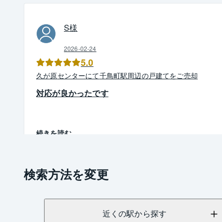
S
様
2026-02-24
5.0
久が原
センター
にて
千鳥町駅周辺
の
戸建て
を
ご売却
対応が良かったです
続きを読む
検索方法を変更
近くの駅から探す