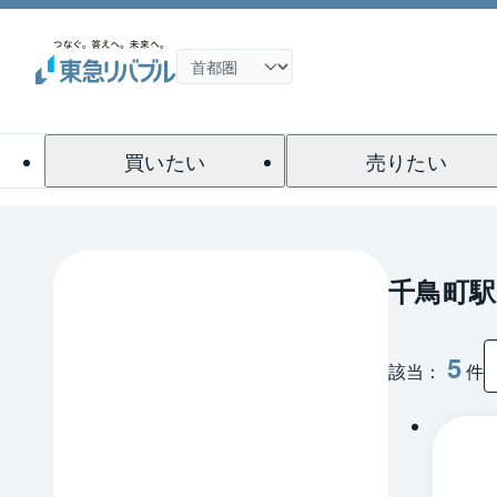
買いたい
売りたい
千鳥町
5
該当：
件