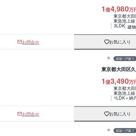
1
4,980
億
万
東京都大田
東急池上線
3LDK
建物 
お問合せ
お気に入り
1 / 0
間取り
新築一戸建て
東京都大田区久
1
3,490
億
万
東京都大田
東急池上線
1LDK＋納
お問合せ
お気に入り
1 / 0
間取り
新築一戸建て