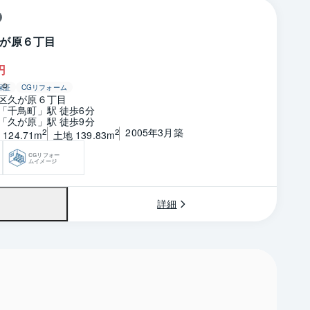
が原６丁目
円
保証
CGリフォーム
区久が原６丁目
「千鳥町」駅 徒歩6分
「久が原」駅 徒歩9分
2005年3月築
2
2
124.71m
土地 139.83m
CGリフォー
ムイメージ
詳細