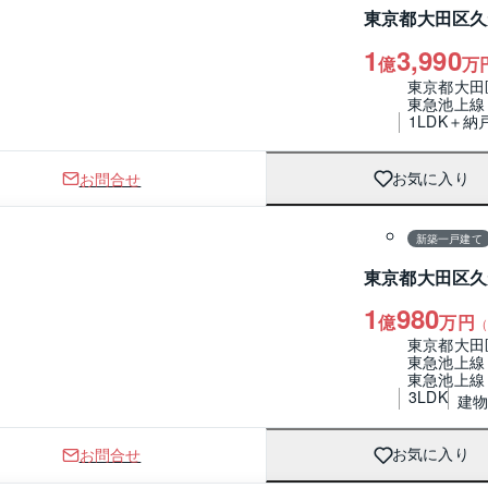
東京都大田区久
1
3,990
億
万
東京都大田
東急池上線
1LDK＋納
お問合せ
お気に入り
1 / 0
間取り
新築一戸建て
東京都大田区久
1
980
億
万円
（
東京都大田
東急池上線
東急池上線
3LDK
建物 
お問合せ
お気に入り
1 / 0
間取り