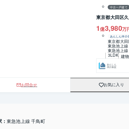
中古一戸建て
東京都大田区久
1
3,980
億
万
あんしん仲介
東京都大田
東急池上線
東急池上線
3LDK
建物 
あんしん
仲介保証
お問合せ
お気に入り
駅：
東急池上線 千鳥町