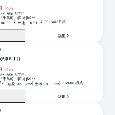
円
（税込）
区久が原５丁目
「千鳥町」駅 徒歩9分
2016年6月築
2
2
96.22m
土地 110.01m
詳細
が原５丁目
円
（税込）
区久が原５丁目
「千鳥町」駅 徒歩9分
戸×2
2026年6月築
2
2
建物 109.82m
土地 116.03m
詳細