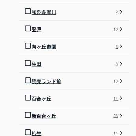
和泉多摩川
2
登戸
10
向ヶ丘遊園
3
生田
8
読売ランド前
10
百合ヶ丘
14
新百合ヶ丘
38
柿生
14