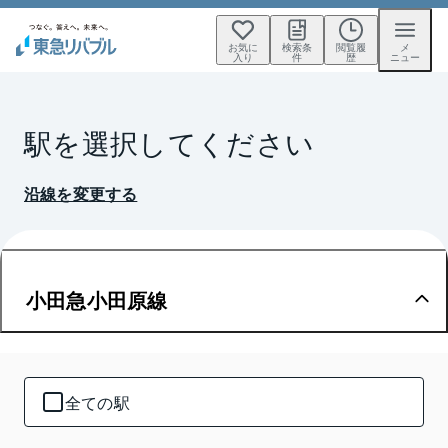
お気に
検索条
閲覧履
メ
入り
件
歴
ニュー
駅を選択してください
沿線を変更する
小田急小田原線
全ての駅