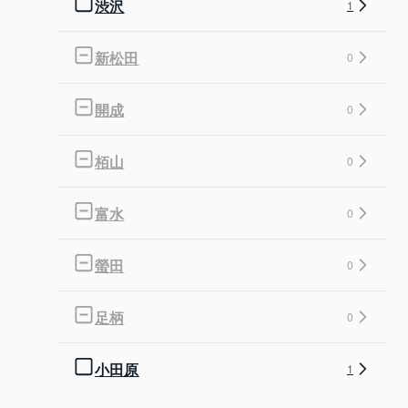
渋沢
1
新松田
0
開成
0
栢山
0
富水
0
螢田
0
足柄
0
小田原
1