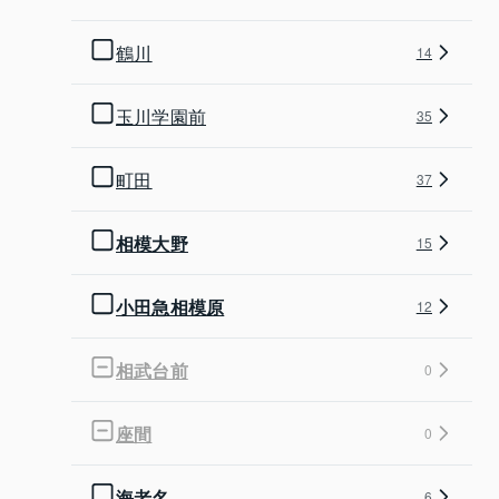
鶴川
14
玉川学園前
35
町田
37
相模大野
15
小田急相模原
12
相武台前
0
座間
0
海老名
6