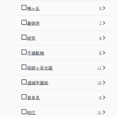
梅ヶ丘
5
豪徳寺
7
経堂
8
千歳船橋
8
祖師ヶ谷大蔵
11
成城学園前
13
喜多見
6
狛江
11