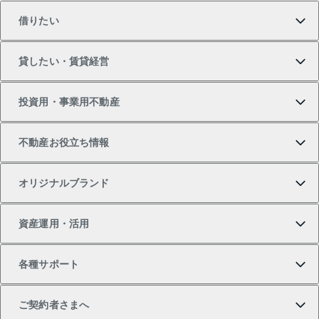
借りたい
マンションの購入
売りたいTOP
貸したい・賃貸経営
新築・分譲マンションの購入
マンションの売却・査定
借りたいTOP
投資用・事業用不動産
中古マンションの購入
一戸建ての売却・査定
物件を借りる
貸したいTOP
不動産お役立ち情報
一戸建ての購入
土地の売却・査定
オフィス・店舗の賃貸
無料賃料査定
投資用・事業用不動産TOP
オリジナルブランド
新築一戸建ての購入
スピードAI査定
借りるときの流れ
マンション賃料データ
投資用不動産
不動産お役立ち情報
資産運用・活用
中古一戸建ての購入
不動産売却について
借りるガイド
賃貸管理プラン
事業用不動産
不動産AIアドバイザー Tellus Talk
当社売主リノベーションマンション
各種サポート
一棟リノベーションマンション L`GENTE（ルジェン
土地の購入
不動産査定について
リロケーションについて
マンション投資
マンションライブラリー
等価交換事業
テ）
ご契約者さまへ
不動産購入の流れ
売却サービス
貸すときの流れ
投資用マンション
人気マンションランキング
区分リノベーションマンション Lideas（リディアス）
不動産M&A
シニア向けサポート