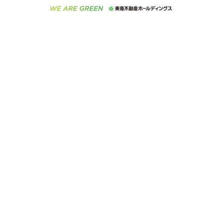
ラブ
ご意見・お問い合わせ（金融商品取引専用の相談・お
人材サービスのご用命は 東急リバブルスタッフ株式会
ビル購入（ビル一棟）
不動産用語集
東急コミュニティー
問い合わせ窓口）
社まで
投資用不動産の売却査定
不動産なんでもネット相談室
保険募集におけるプライバシー・ポリシー
東北の逸品を贈ります 東北すぐれものセレクション
東急リバブル
ダイレクトメール（郵送物）・Eメールなどの送付停
事業用不動産の売却査定
住まいの税金
民泊の開業・運営のご相談は「ReINN株式会社」まで
東急住宅リース
止について
海外不動産
物件一括検索（購入＆賃貸）
宅地建物取引業者の皆様へ
学生情報センター（ナジック）
グループの一覧をもっと見る