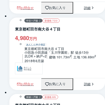
お問合せ
詳細
お気に入り
1 / 0
間取り
中古一戸建て
新価格 7/23
東京都町田市南大谷４丁目
4,980
万円
あんしん仲介保証
東京都町田市南大谷４丁目
小田急小田原線「玉川学園前」駅 徒歩13分
2LDK＋納戸×2
2
2
建物 101.73m
土地 136.69m
2018年6月築
あんしん
仲介保証
お問合せ
詳細
お気に入り
1 / 0
間取り
新築一戸建て
新価格 8/6