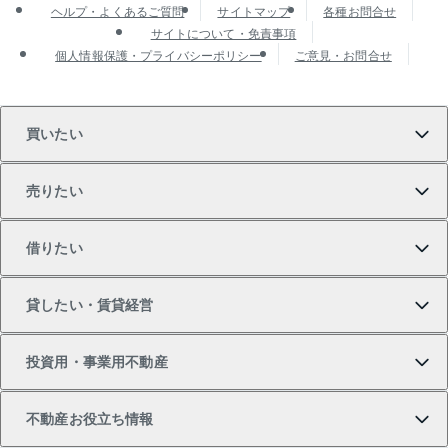
ヘルプ・よくあるご質問
サイトマップ
各種お問合せ
サイトについて・免責事項
個人情報保護・プライバシーポリシー
ご意見・お問合せ
買いたい
売りたい
買いたいTOP
借りたい
マンションの購入
売りたいTOP
貸したい・賃貸経営
新築・分譲マンションの購入
マンションの売却・査定
借りたいTOP
投資用・事業用不動産
中古マンションの購入
一戸建ての売却・査定
物件を借りる
貸したいTOP
不動産お役立ち情報
一戸建ての購入
土地の売却・査定
オフィス・店舗の賃貸
無料賃料査定
投資用・事業用不動産TOP