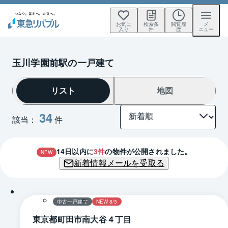
お気に
検索条
閲覧履
メ
入り
件
歴
ニュー
玉川学園前駅の一戸建て
リスト
地図
34
該当：
件
14
日以内に
3
件
の物件が公開されました。
NEW
新着情報メールを受取る
1 / 0
間取り
中古一戸建て
NEW 8/3
東京都町田市南大谷４丁目