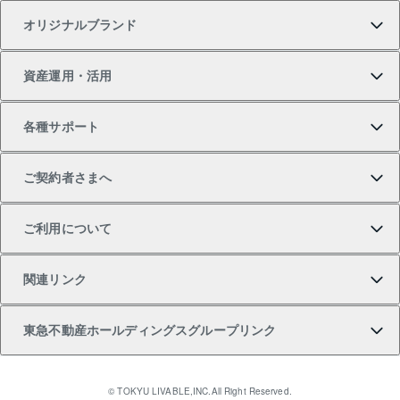
オリジナルブランド
新築一戸建ての購入
スピードAI査定
借りるときの流れ
マンション賃料データ
投資用不動産
不動産お役立ち情報
資産運用・活用
中古一戸建ての購入
不動産売却について
借りるガイド
賃貸管理プラン
事業用不動産
不動産AIアドバイザー Tellus Talk
当社売主リノベーションマンション
各種サポート
一棟リノベーションマンション L`GENTE（ルジェン
土地の購入
不動産査定について
リロケーションについて
マンション投資
マンションライブラリー
等価交換事業
テ）
ご契約者さまへ
不動産購入の流れ
売却サービス
貸すときの流れ
投資用マンション
人気マンションランキング
区分リノベーションマンション Lideas（リディアス）
不動産M&A
シニア向けサポート
ご利用について
投資用一棟レジデンスWELL SQUARE（ウェルスクエ
注目キーワード物件特集
不動産売却の流れ
貸すガイド
マンション一棟
暮らしに役立つ不動産メディア 「Lnote」
アセットマネジメント・出資
相続サポート
ご契約者さまサポートメニュー
ア）
関連リンク
購入ガイド
不動産買換えの流れ
アパート経営
不動産相場・不動産価格情報
不動産小口投資 LEGACIA（レガシア）
リフォームサポート
ご紹介・再契約特典
本人確認に関するお客様へのお願い
東急不動産ホールディングスグループリンク
売却ガイド
アパート投資用物件
不動産売却FAQ
入居者様専用-各種ご案内（賃貸）
金融商品取引について
すまいValue
多言語対応
English
繁体中文
簡体中文
これからご結婚される方に東急百貨店のブライダルク
© TOKYU LIVABLE,INC.All Right Reserved.
収益物件
不動産コラム・ニュース
東急こすもす会「こすもすWeb」
東急リバブル ソーシャルメディアポリシー
東急不動産