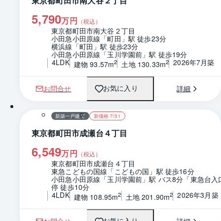
東京都町田市南大谷２丁目
5,790
万円
（税込）
東京都町田市南大谷２丁目
小田急小田原線「町田」駅 徒歩23分
横浜線「町田」駅 徒歩23分
小田急小田原線「玉川学園前」駅 徒歩19分
4LDK
2026年7月築
2
2
建物 93.57m
土地 130.33m
お問合せ
詳細
お気に入り
1 / 0
間取り
新築一戸建て
新価格 7/31
東京都町田市成瀬台４丁目
6,549
万円
（税込）
東京都町田市成瀬台４丁目
東急こどもの国線「こどもの国」駅 徒歩16分
小田急小田原線「玉川学園前」駅 バス8分「東急台入
停 徒歩10分
4LDK
2026年3月築
2
2
建物 108.95m
土地 201.90m