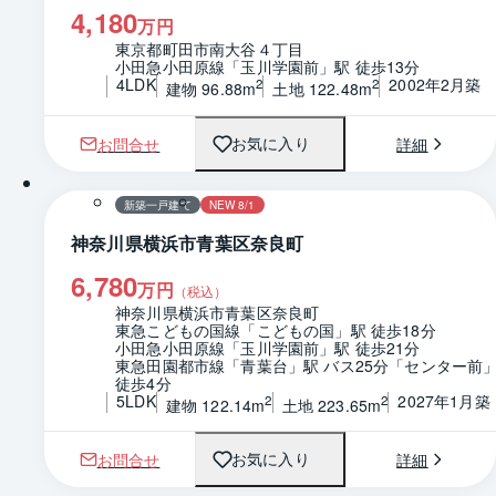
4,180
万円
東京都町田市南大谷４丁目
小田急小田原線「玉川学園前」駅 徒歩13分
4LDK
2002年2月築
2
2
建物 96.88m
土地 122.48m
お問合せ
詳細
お気に入り
1 / 0
新築一戸建て
NEW 8/1
神奈川県横浜市青葉区奈良町
6,780
万円
（税込）
神奈川県横浜市青葉区奈良町
東急こどもの国線「こどもの国」駅 徒歩18分
小田急小田原線「玉川学園前」駅 徒歩21分
東急田園都市線「青葉台」駅 バス25分「センター前」
徒歩4分
5LDK
2027年1月築
2
2
建物 122.14m
土地 223.65m
お問合せ
詳細
お気に入り
1 / 0
間取り