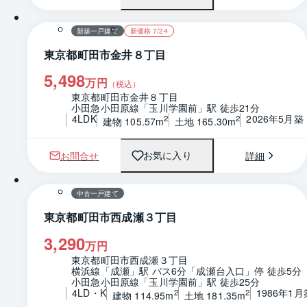
新築一戸建て
新価格 7/24
東京都町田市金井８丁目
5,498
万円
（税込）
東京都町田市金井８丁目
小田急小田原線「玉川学園前」駅 徒歩21分
4LDK
2026年5月築
2
2
建物 105.57m
土地 165.30m
お問合せ
詳細
お気に入り
1 / 0
間取り
中古一戸建て
東京都町田市西成瀬３丁目
3,290
万円
東京都町田市西成瀬３丁目
横浜線「成瀬」駅 バス6分「成瀬台入口」停 徒歩5分
小田急小田原線「玉川学園前」駅 徒歩25分
4LD・K
1986年1月
2
2
建物 114.95m
土地 181.35m