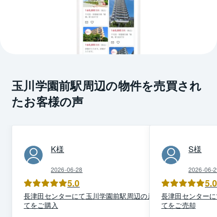
玉川学園前駅周辺の物件を売買され
たお客様の声
K
様
S
様
2026-06-28
2026-06-2
5.0
5.
長津田
センター
にて
玉川学園前駅周辺
の
戸建
長津田
センター
に
て
を
ご購入
て
を
ご売却