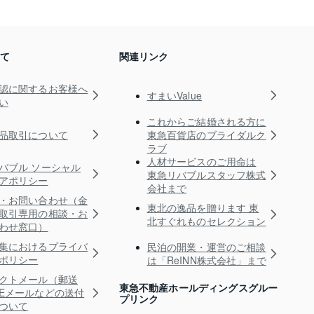
いて
関連リンク
認に関するお客様へ
すまいValue
い
これからご結婚される方に
品取引について
東急百貨店のブライダルク
ラブ
人材サービスのご用命は
バブル ソーシャル
東急リバブルスタッフ株式
アポリシー
会社まで
・お問い合わせ（金
東北の逸品を贈ります 東
取引専用の相談・お
北すぐれものセレクション
わせ窓口）
集におけるプライバ
民泊の開業・運営のご相談
ポリシー
は「ReINN株式会社」まで
クトメール（郵送
東急不動産ホールディングスグルー
Eメールなどの送付
プリンク
ついて