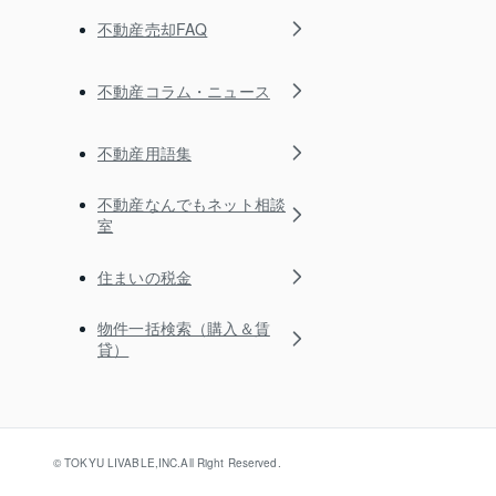
不動産売却FAQ
不動産コラム・ニュース
不動産用語集
不動産なんでもネット相談
室
住まいの税金
物件一括検索（購入＆賃
貸）
© TOKYU LIVABLE,INC.All Right Reserved.