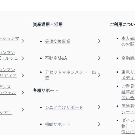
資産運用・活用
ご利用につ
ーションマ
本人確
等価交換事業
のお願
ョンマン
不動産M&A
金融商
TE（ルジェ
ョンマン
アセットマネジメント・出
東急リ
s（リディア
資
メディ
ご意見
デンス
各種サポート
融商品
RE（ウェル
問い合
保険募
シニア向けサポート
シー・
ガシア）
ダイレ
相続サポート
物）・
停止に