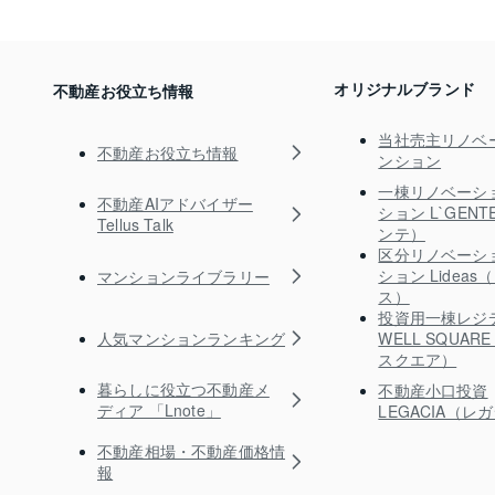
オリジナルブランド
不動産お役立ち情報
当社売主リノベ
不動産お役立ち情報
ンション
一棟リノベーシ
不動産AIアドバイザー
ション L`GEN
Tellus Talk
ンテ）
区分リノベーシ
ション Lidea
マンションライブラリー
ス）
投資用一棟レジ
人気マンションランキング
WELL SQUA
スクエア）
暮らしに役立つ不動産メ
不動産小口投資
ディア 「Lnote」
LEGACIA（レ
不動産相場・不動産価格情
報