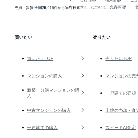
サイトについて・免責事項
売買・賃貸 全国29,916件から物件検索
買いたい
売りたい
買いたいTOP
売りたいTOP
マンションの購入
マンションの売
新築・分譲マンションの購
一戸建ての売却
入
中古マンションの購入
土地の売却・査
一戸建ての購入
スピードAI査定