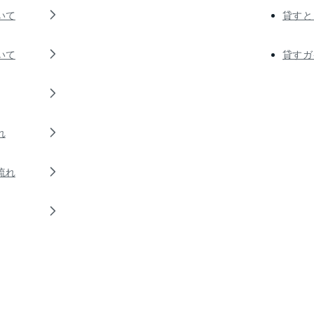
いて
貸すと
いて
貸すガ
れ
流れ