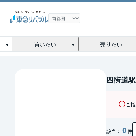
買いたい
売りたい
四街道
ご指
0
該当：
件