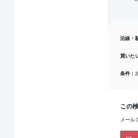
沿線・
買いた
条件：
この
メール