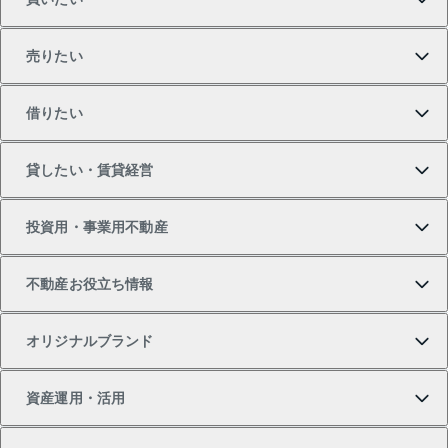
売りたい
買いたいTOP
借りたい
マンションの購入
売りたいTOP
貸したい・賃貸経営
新築・分譲マンションの購入
マンションの売却・査定
借りたいTOP
投資用・事業用不動産
中古マンションの購入
一戸建ての売却・査定
物件を借りる
貸したいTOP
不動産お役立ち情報
一戸建ての購入
土地の売却・査定
オフィス・店舗の賃貸
無料賃料査定
投資用・事業用不動産TOP
オリジナルブランド
新築一戸建ての購入
スピードAI査定
借りるときの流れ
マンション賃料データ
投資用不動産
不動産お役立ち情報
資産運用・活用
中古一戸建ての購入
不動産売却について
借りるガイド
賃貸管理プラン
事業用不動産
不動産AIアドバイザー Tellus Talk
当社売主リノベーションマンション