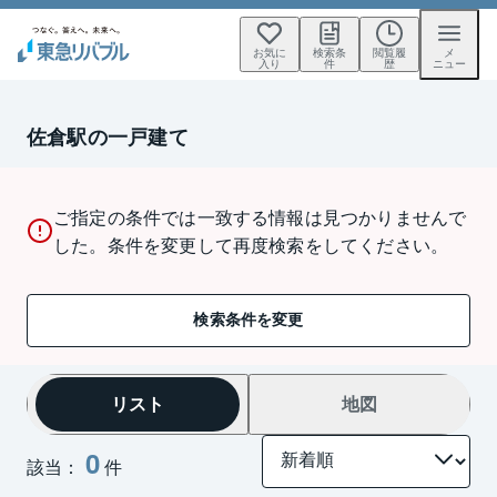
お気に
検索条
閲覧履
メ
入り
件
歴
ニュー
佐倉駅の一戸建て
ご指定の条件では一致する情報は見つかりませんで
した。条件を変更して再度検索をしてください。
検索条件を変更
リスト
地図
0
該当：
件