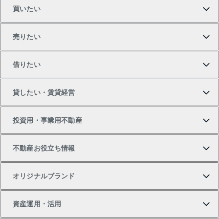
買いたい
売りたい
買いたいTOP
借りたい
マンションの購入
売りたいTOP
貸したい・賃貸経営
新築・分譲マンションの購入
マンションの売却・査定
借りたいTOP
投資用・事業用不動産
中古マンションの購入
一戸建ての売却・査定
物件を借りる
貸したいTOP
不動産お役立ち情報
一戸建ての購入
土地の売却・査定
オフィス・店舗の賃貸
無料賃料査定
投資用・事業用不動産TOP
オリジナルブランド
新築一戸建ての購入
スピードAI査定
借りるときの流れ
マンション賃料データ
投資用不動産
不動産お役立ち情報
資産運用・活用
中古一戸建ての購入
不動産売却について
借りるガイド
賃貸管理プラン
事業用不動産
不動産AIアドバイザー Tellus Talk
当社売主リノベーションマンション