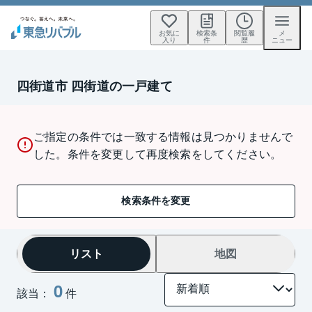
お気に
検索条
閲覧履
メ
入り
件
歴
ニュー
四街道市 四街道の一戸建て
ご指定の条件では一致する情報は見つかりませんで
した。条件を変更して再度検索をしてください。
検索条件を変更
リスト
地図
0
該当：
件