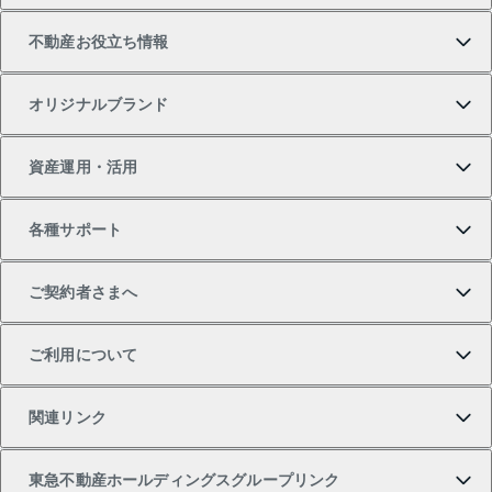
不動産お役立ち情報
一戸建ての購入
土地の売却・査定
オフィス・店舗の賃貸
無料賃料査定
投資用・事業用不動産TOP
オリジナルブランド
新築一戸建ての購入
スピードAI査定
借りるときの流れ
マンション賃料データ
投資用不動産
不動産お役立ち情報
資産運用・活用
中古一戸建ての購入
不動産売却について
借りるガイド
賃貸管理プラン
事業用不動産
不動産AIアドバイザー Tellus Talk
当社売主リノベーションマンション
各種サポート
一棟リノベーションマンション L`GENTE（ルジェン
土地の購入
不動産査定について
リロケーションについて
マンション投資
マンションライブラリー
等価交換事業
テ）
ご契約者さまへ
不動産購入の流れ
売却サービス
貸すときの流れ
投資用マンション
人気マンションランキング
区分リノベーションマンション Lideas（リディアス）
不動産M&A
シニア向けサポート
ご利用について
投資用一棟レジデンスWELL SQUARE（ウェルスクエ
注目キーワード物件特集
不動産売却の流れ
貸すガイド
マンション一棟
暮らしに役立つ不動産メディア 「Lnote」
アセットマネジメント・出資
相続サポート
ご契約者さまサポートメニュー
ア）
関連リンク
購入ガイド
不動産買換えの流れ
アパート経営
不動産相場・不動産価格情報
不動産小口投資 LEGACIA（レガシア）
リフォームサポート
ご紹介・再契約特典
本人確認に関するお客様へのお願い
東急不動産ホールディングスグループリンク