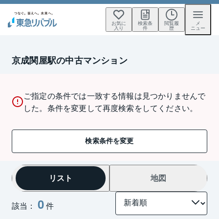
お気に
検索条
閲覧履
メ
入り
件
歴
ニュー
京成関屋駅の中古マンション
ご指定の条件では一致する情報は見つかりませんで
した。条件を変更して再度検索をしてください。
検索条件を変更
リスト
地図
0
該当：
件