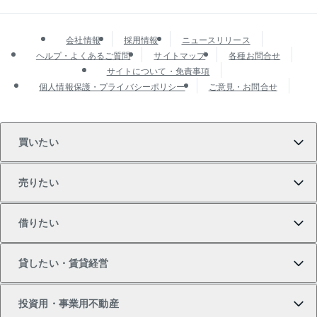
会社情報
採用情報
ニュースリリース
ヘルプ・よくあるご質問
サイトマップ
各種お問合せ
サイトについて・免責事項
個人情報保護・プライバシーポリシー
ご意見・お問合せ
買いたい
売りたい
買いたいTOP
借りたい
マンションの購入
売りたいTOP
貸したい・賃貸経営
新築・分譲マンションの購入
マンションの売却・査定
借りたいTOP
投資用・事業用不動産
中古マンションの購入
一戸建ての売却・査定
物件を借りる
貸したいTOP