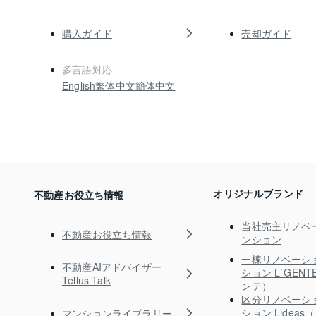
購入ガイド
売却ガイド
多言語対応
English
繁体中文
簡体中文
オリジナルブランド
不動産お役立ち情報
当社売主リノベ
不動産お役立ち情報
ンション
一棟リノベーシ
不動産AIアドバイザー
ション L`GEN
Tellus Talk
ンテ）
区分リノベーシ
ション Lidea
マンションライブラリー