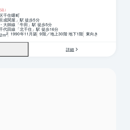
税込）
区千住曙町
京成関屋」駅 徒歩5分
・大師線「牛田」駅 徒歩5分
千代田線「北千住」駅 徒歩16分
1990年11月築
9階／地上30階 地下1階
東向き
2
12m
詳細