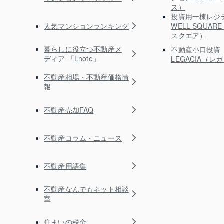
ス）
投資用一棟レジ
人気マンションランキング
WELL SQUA
スクエア）
暮らしに役立つ不動産メ
不動産小口投資
ディア 「Lnote」
LEGACIA（レ
不動産相場・不動産価格情
報
不動産売却FAQ
不動産コラム・ニュース
不動産用語集
不動産なんでもネット相談
室
住まいの税金