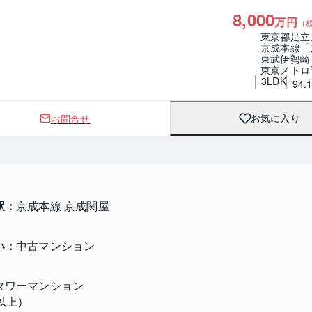
8,000
万円
（
東京都足立
京成本線「
東武伊勢崎
東京メトロ
3LDK
94.
お問合せ
お気に入り
駅：
京成本線 京成関屋
い：
中古マンション
タワーマンション

以上）