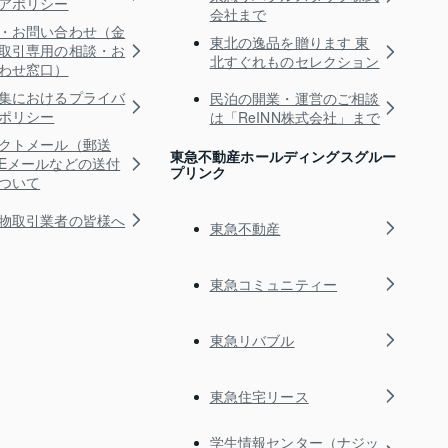
アポリシー
会社まで
・お問い合わせ（金
東北の逸品を贈ります 東
取引専用の相談・お
北すぐれものセレクション
わせ窓口）
集におけるプライバ
民泊の開業・運営のご相談
ポリシー
は「ReINN株式会社」まで
クトメール（郵送
東急不動産ホールディングスグルー
Eメールなどの送付
プリンク
ついて
物取引業者の皆様へ
東急不動産
東急コミュニティー
東急リバブル
東急住宅リース
学生情報センター（ナジッ