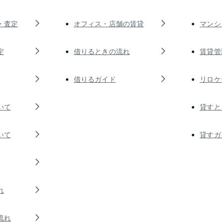
・査定
オフィス・店舗の賃貸
マンシ
定
借りるときの流れ
賃貸管
借りるガイド
リロケ
いて
貸すと
いて
貸すガ
れ
流れ