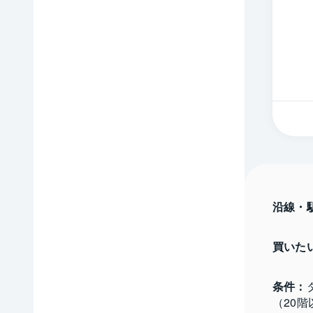
沿線・
買いた
条件：
（20階