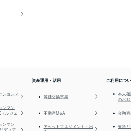
資産運用・活用
ご利用につ
ーションマ
本人確
等価交換事業
のお願
ョンマン
不動産M&A
金融商
TE（ルジェ
ョンマン
アセットマネジメント・出
東急リ
s（リディア