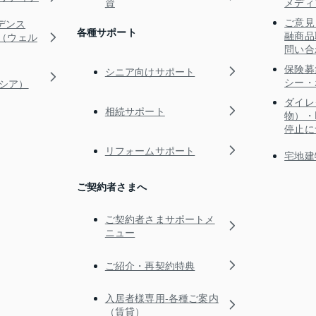
資
メディ
ご意見
デンス
各種サポート
融商品
RE（ウェル
問い合
保険募
シニア向けサポート
シー・
ガシア）
ダイレ
相続サポート
物）・
停止に
リフォームサポート
宅地建
ご契約者さまへ
ご契約者さまサポートメ
ニュー
ご紹介・再契約特典
入居者様専用-各種ご案内
（賃貸）