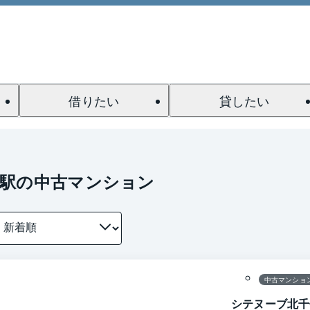
借りたい
貸したい
屋駅の中古マンション
1 / 0
間取り
中古マンショ
シテヌーブ北千