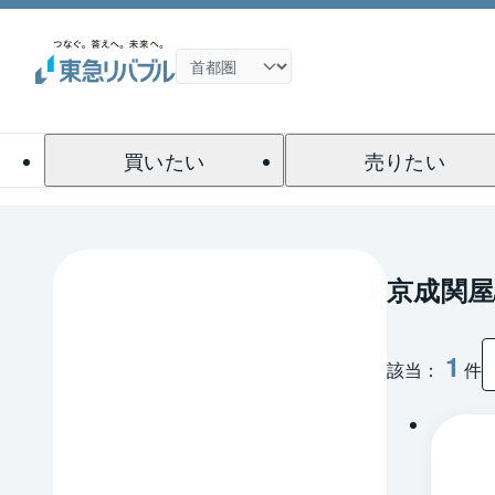
買いたい
売りたい
京成関
1
該当：
件