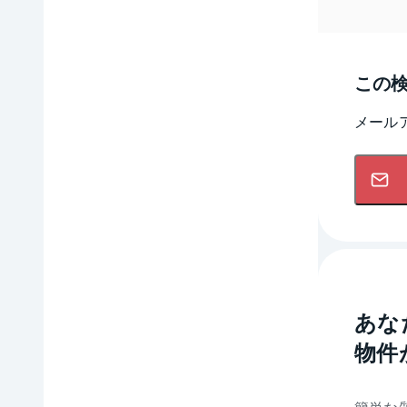
この
メール
あな
物件