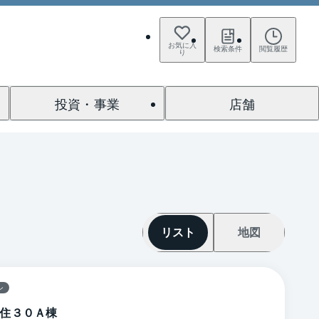
お気に入
検索条件
閲覧履歴
り
投資・事業
店舗
リスト
地図
ン
住３０Ａ棟