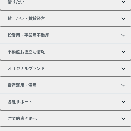
借りたい
マンションの購入
売りたいTOP
貸したい・賃貸経営
新築・分譲マンションの購入
マンションの売却・査定
借りたいTOP
投資用・事業用不動産
中古マンションの購入
一戸建ての売却・査定
物件を借りる
貸したいTOP
不動産お役立ち情報
一戸建ての購入
土地の売却・査定
オフィス・店舗の賃貸
無料賃料査定
投資用・事業用不動産TOP
オリジナルブランド
新築一戸建ての購入
スピードAI査定
借りるときの流れ
マンション賃料データ
投資用不動産
不動産お役立ち情報
資産運用・活用
中古一戸建ての購入
不動産売却について
借りるガイド
賃貸管理プラン
事業用不動産
不動産AIアドバイザー Tellus Talk
当社売主リノベーションマンション
各種サポート
一棟リノベーションマンション L`GENTE（ルジェン
土地の購入
不動産査定について
リロケーションについて
マンション投資
マンションライブラリー
等価交換事業
テ）
ご契約者さまへ
不動産購入の流れ
売却サービス
貸すときの流れ
投資用マンション
人気マンションランキング
区分リノベーションマンション Lideas（リディアス）
不動産M&A
シニア向けサポート