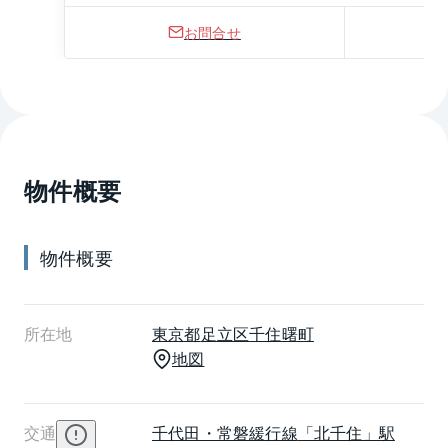
お問合せ
物件概要
物件概要
所在地
東京都
足立区
千住曙町
地図
交通
千代田・常磐緩行線
「北千住」駅