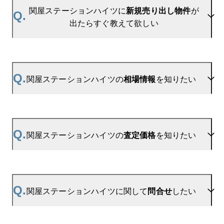
関屋ステーションハイツに
新規売り出し物件
が
Q.
出たらすぐ教えて欲しい
A.
当サイトには、
「売り出されたら教えて」
リクエス
ト機能がございます。お気に入りのマンションをご
Q.
関屋ステーションハイツの
相場情報
を知りたい
登録いただきますと、新着情報をいち早くお届けし
ます。
ご登録はこちら→
A.
参考相場価格、参考相場賃料
を掲載しております。
関屋ステーションハイツの新着登録
関屋ステーションハイツの過去の販売事例や、周辺
Q.
関屋ステーションハイツの
査定価格
を知りたい
の販売実績からAIが算出した数値です。ご希望の広
さに合わせてご確認いただけますので、平米数選択
もご活用ください。
A.
関屋ステーションハイツの無料売却査定は
お問い合わせフォーム
よりお問い合わせください。
Q.
関屋ステーションハイツに関して
問合せ
したい
マンションAI査定では、ご所有マンションの推定価
格をAIがすぐにスピード査定いたします。