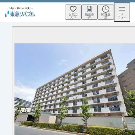
お気に
検索条
閲覧履
メ
入り
件
歴
ニュー