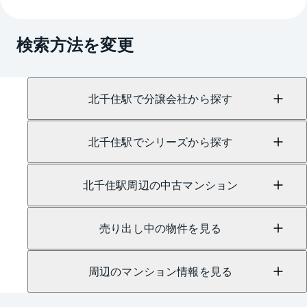
→
AI査定はこちら
A.
売買に関するお問い合わせは、
北千住センター
（TEL：0120-227-109）
検索方法を変更
賃貸に関するお問い合わせは、
上野センター
（TEL：0800-170-7035）
にて承っております。
北千住駅で分譲会社から探す
北千住駅でシリーズから探す
北千住駅周辺の中古マンション
売り出し中の物件を見る
周辺のマンション情報を見る