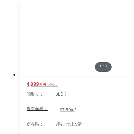
ど、お買物に便利な施設も徒歩圏内に整っています。
南側には雄大な隅田川を望む千住大川端公園があり、
水と緑豊かな癒しのロケーションの中、散策やリフ
レッシュを楽しむことができます。
1 / 0
4,999
万円
（税込）
間取り：
3LDK
専有面積：
2
67.50m
所在階：
7階／地上9階