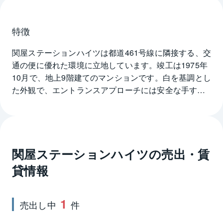
特徴
関屋ステーションハイツは都道461号線に隣接する、交
通の便に優れた環境に立地しています。竣工は1975年
10月で、地上9階建てのマンションです。白を基調とし
た外観で、エントランスアプローチには安全な手すり
付きスロープを備え、ベビーカーの移動も容易。敷地
内には駐車場や駐輪場を設置しています。関屋ステー
ションハイツの各戸の間取りはシングルからファミ
リーに対応する、1DK～4DKのプランを用意。バルコ
関屋ステーションハイツ
の売出・賃
ニーは開放感や採光に恵まれ、お部屋の中をいつもさ
わやかに保ってくれます。関屋ステーションハイツの
貸情報
最寄り駅は千代田・常磐緩行線の北千住駅に徒歩10分
のアクセスです。その他に、京成本線の京成関屋駅、
1
東武伊勢崎・大師線の牛田駅など、複数の路線が利用
売出し中
件
可能です。また、スーパーやコンビニエンスストアな