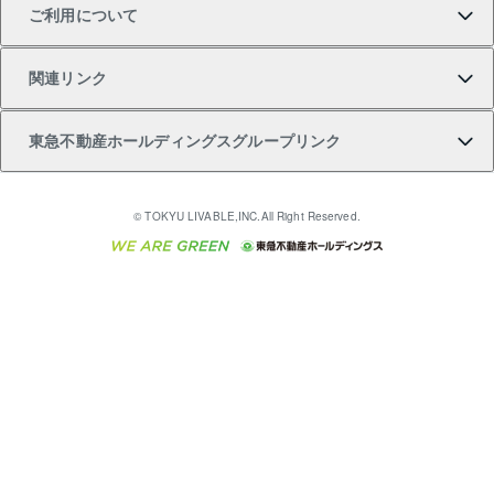
ご利用について
投資用一棟レジデンスWELL SQUARE（ウェルスクエ
注目キーワード物件特集
不動産売却の流れ
貸すガイド
マンション一棟
暮らしに役立つ不動産メディア 「Lnote」
アセットマネジメント・出資
相続サポート
ご契約者さまサポートメニュー
ア）
関連リンク
購入ガイド
不動産買換えの流れ
アパート経営
不動産相場・不動産価格情報
不動産小口投資 LEGACIA（レガシア）
リフォームサポート
ご紹介・再契約特典
本人確認に関するお客様へのお願い
東急不動産ホールディングスグループリンク
売却ガイド
アパート投資用物件
不動産売却FAQ
入居者様専用-各種ご案内（賃貸）
金融商品取引について
すまいValue
多言語対応
English
繁体中文
簡体中文
これからご結婚される方に東急百貨店のブライダルク
© TOKYU LIVABLE,INC.All Right Reserved.
収益物件
不動産コラム・ニュース
東急こすもす会「こすもすWeb」
東急リバブル ソーシャルメディアポリシー
東急不動産
ラブ
ご意見・お問い合わせ（金融商品取引専用の相談・お
人材サービスのご用命は 東急リバブルスタッフ株式会
ビル購入（ビル一棟）
不動産用語集
東急コミュニティー
問い合わせ窓口）
社まで
投資用不動産の売却査定
不動産なんでもネット相談室
保険募集におけるプライバシー・ポリシー
東北の逸品を贈ります 東北すぐれものセレクション
東急リバブル
ダイレクトメール（郵送物）・Eメールなどの送付停
事業用不動産の売却査定
住まいの税金
民泊の開業・運営のご相談は「ReINN株式会社」まで
東急住宅リース
止について
海外不動産
物件一括検索（購入＆賃貸）
宅地建物取引業者の皆様へ
学生情報センター（ナジック）