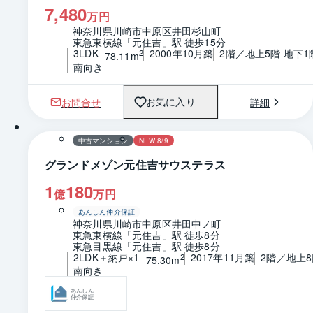
7,480
万円
神奈川県川崎市中原区井田杉山町
東急東横線「元住吉」駅 徒歩15分
3LDK
2000年10月築
2階／地上5階 地下1
2
78.11m
南向き
お問合せ
詳細
お気に入り
1 / 0
間取り
中古マンション
NEW 8/9
グランドメゾン元住吉サウステラス
1
180
億
万円
あんしん仲介保証
神奈川県川崎市中原区井田中ノ町
東急東横線「元住吉」駅 徒歩8分
東急目黒線「元住吉」駅 徒歩8分
2LDK＋納戸×1
2017年11月築
2階／地上8
2
75.30m
南向き
あんしん
仲介保証