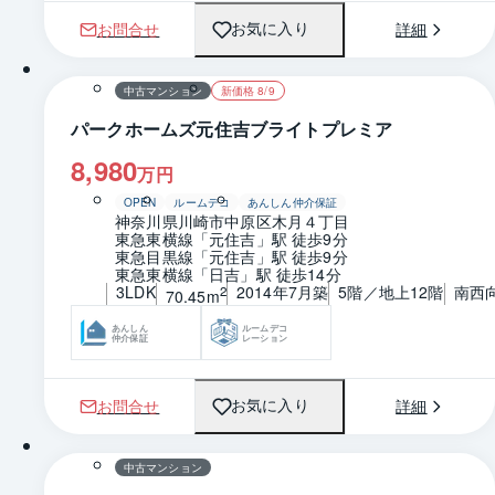
お問合せ
詳細
お気に入り
1 / 0
間取り
中古マンション
新価格 8/9
パークホームズ元住吉ブライトプレミア
8,980
万円
OPEN
ルームデコ
あんしん仲介保証
神奈川県川崎市中原区木月４丁目
東急東横線「元住吉」駅 徒歩9分
東急目黒線「元住吉」駅 徒歩9分
東急東横線「日吉」駅 徒歩14分
3LDK
2014年7月築
5階／地上12階
南西
2
70.45m
あんしん
ルームデコ
仲介保証
レーション
お問合せ
詳細
お気に入り
1 / 0
間取り
中古マンション