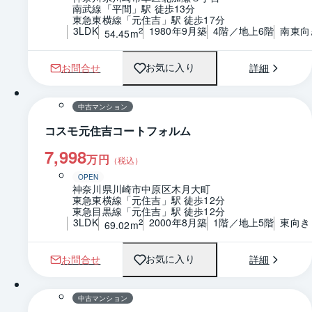
南武線「平間」駅 徒歩13分
東急東横線「元住吉」駅 徒歩17分
3LDK
1980年9月築
4階／地上6階
南東向
2
54.45m
お問合せ
詳細
お気に入り
1 / 0
間取り
中古マンション
コスモ元住吉コートフォルム
7,998
万円
（税込）
OPEN
神奈川県川崎市中原区木月大町
東急東横線「元住吉」駅 徒歩12分
東急目黒線「元住吉」駅 徒歩12分
3LDK
2000年8月築
1階／地上5階
東向き
2
69.02m
お問合せ
詳細
お気に入り
1 / 0
間取り
中古マンション