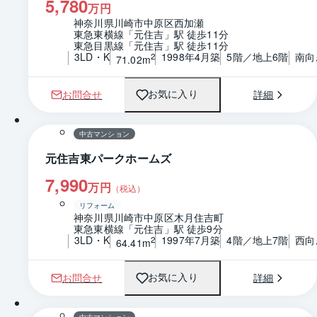
5,780
万円
神奈川県川崎市中原区西加瀬
東急東横線「元住吉」駅 徒歩11分
東急目黒線「元住吉」駅 徒歩11分
3LD・K
1998年4月築
5階／地上6階
南向
2
71.02m
お問合せ
詳細
お気に入り
1 / 0
間取り
中古マンション
元住吉東パークホームズ
7,990
万円
（税込）
リフォーム
神奈川県川崎市中原区木月住吉町
東急東横線「元住吉」駅 徒歩9分
3LD・K
1997年7月築
4階／地上7階
西向
2
64.41m
お問合せ
詳細
お気に入り
1 / 0
間取り
中古マンション