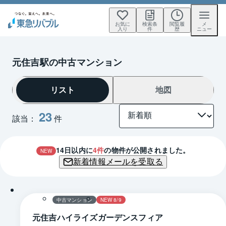
お気に
検索条
閲覧履
メ
入り
件
歴
ニュー
元住吉駅の中古マンション
リスト
地図
23
該当：
件
14
日以内に
4
件
の物件が公開されました。
NEW
新着情報メールを受取る
1 / 0
間取り
中古マンション
NEW 8/9
元住吉ハイライズガーデンスフィア