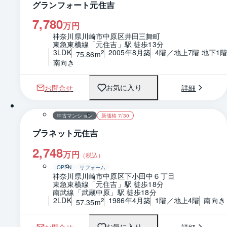
グランフォート元住吉
7,780
万円
神奈川県川崎市中原区井田三舞町
東急東横線「元住吉」駅 徒歩13分
3LDK
2005年8月築
4階／地上7階 地下1
2
75.86m
南向き
お問合せ
詳細
お気に入り
1 / 0
間取り
中古マンション
新価格 7/30
プラネット元住吉
2,748
万円
（税込）
OPEN
リフォーム
神奈川県川崎市中原区下小田中６丁目
東急東横線「元住吉」駅 徒歩18分
南武線「武蔵中原」駅 徒歩18分
2LDK
1986年4月築
1階／地上4階
南向き
2
57.35m
お問合せ
詳細
お気に入り