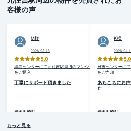
客様の声
M
様
K
様
2026-03-18
2026-04-1
5.0
5.
綱島
センター
にて
元住吉駅周辺
の
マンション
日吉
センター
にて
を
ご購入
を
ご売却
丁寧にサポート頂きました
あちこちにお声
た
続きを読む
続きを読む
もっと見る