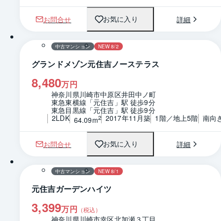
お問合せ
詳細
お気に入り
1 / 0
間取り
中古マンション
NEW 8/2
グランドメゾン元住吉ノーステラス
8,480
万円
神奈川県川崎市中原区井田中ノ町
東急東横線「元住吉」駅 徒歩9分
東急目黒線「元住吉」駅 徒歩9分
2LDK
2017年11月築
1階／地上5階
南向
2
64.09m
お問合せ
詳細
お気に入り
間取り
中古マンション
NEW 8/1
元住吉ガーデンハイツ
3,399
万円
（税込）
神奈川県川崎市幸区北加瀬３丁目