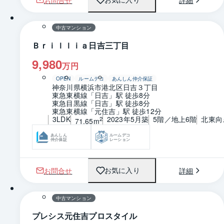
1 / 0
間取り
中古マンション
Ｂｒｉｌｌｉａ日吉三丁目
9,980
万円
OPEN
ルームデコ
あんしん仲介保証
神奈川県横浜市港北区日吉３丁目
東急東横線「日吉」駅 徒歩8分
東急目黒線「日吉」駅 徒歩8分
東急東横線「元住吉」駅 徒歩12分
3LDK
2023年5月築
5階／地上6階
北東向
2
71.65m
あんしん
ルームデコ
仲介保証
レーション
お問合せ
詳細
お気に入り
1 / 0
間取り
中古マンション
プレシス元住吉プロスタイル