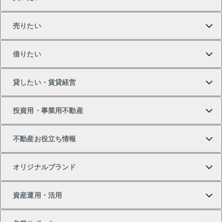
売りたい
買いたいTOP
借りたい
マンションの購入
売りたいTOP
貸したい・賃貸経営
新築・分譲マンションの購入
マンションの売却・査定
借りたいTOP
投資用・事業用不動産
中古マンションの購入
一戸建ての売却・査定
物件を借りる
貸したいTOP
不動産お役立ち情報
一戸建ての購入
土地の売却・査定
オフィス・店舗の賃貸
無料賃料査定
投資用・事業用不動産TOP
オリジナルブランド
新築一戸建ての購入
スピードAI査定
借りるときの流れ
マンション賃料データ
投資用不動産
不動産お役立ち情報
資産運用・活用
中古一戸建ての購入
不動産売却について
借りるガイド
賃貸管理プラン
事業用不動産
不動産AIアドバイザー Tellus Talk
当社売主リノベーションマンション