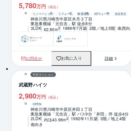
5,780
万円
（税込）
リノベーション
リフォーム
耐震適合
3Dウォーク
当社売主
神奈川県川崎市中原区木月３丁目
東急東横線「元住吉」駅 徒歩8分
3LDK
1988年7月築
2階／地上5階
南西向
2
62.80m
3Dウォーク
リディアス
スルー
お問合せ
詳細
お気に入り
1 / 0
中古マンション
武蔵野ハイツ
2,980
万円
（税込）
OPEN
神奈川県川崎市中原区井田１丁目
東急東横線「元住吉」駅 バス9分「井田」停 徒歩4分
2LDK
1982年11月築
3階／地上4階
2
内法43.98m
南向き