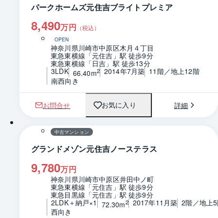
パークホームズ元住吉ブライトプレミア
8,490
万円
（税込）
OPEN
神奈川県川崎市中原区木月４丁目
東急東横線「元住吉」駅 徒歩9分
東急東横線「日吉」駅 徒歩13分
3LDK
2014年7月築
11階／地上12階
2
66.40m
南西向き
お問合せ
詳細
お気に入り
1 / 0
間取り
中古マンション
グランドメゾン元住吉ノーステラス
9,780
万円
神奈川県川崎市中原区井田中ノ町
東急東横線「元住吉」駅 徒歩9分
東急目黒線「元住吉」駅 徒歩9分
2LDK＋納戸×1
2017年11月築
2階／地上5
2
72.30m
西向き