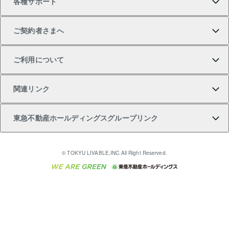
各種サポート
一棟リノベーションマンション L`GENTE（ルジェン
土地の購入
不動産査定について
リロケーションについて
マンション投資
マンションライブラリー
等価交換事業
テ）
ご契約者さまへ
不動産購入の流れ
売却サービス
貸すときの流れ
投資用マンション
人気マンションランキング
区分リノベーションマンション Lideas（リディアス）
不動産M&A
シニア向けサポート
ご利用について
投資用一棟レジデンスWELL SQUARE（ウェルスクエ
注目キーワード物件特集
不動産売却の流れ
貸すガイド
マンション一棟
暮らしに役立つ不動産メディア 「Lnote」
アセットマネジメント・出資
相続サポート
ご契約者さまサポートメニュー
ア）
関連リンク
購入ガイド
不動産買換えの流れ
アパート経営
不動産相場・不動産価格情報
不動産小口投資 LEGACIA（レガシア）
リフォームサポート
ご紹介・再契約特典
本人確認に関するお客様へのお願い
東急不動産ホールディングスグループリンク
売却ガイド
アパート投資用物件
不動産売却FAQ
入居者様専用-各種ご案内（賃貸）
金融商品取引について
すまいValue
多言語対応
English
繁体中文
簡体中文
これからご結婚される方に東急百貨店のブライダルク
© TOKYU LIVABLE,INC.All Right Reserved.
収益物件
不動産コラム・ニュース
東急こすもす会「こすもすWeb」
東急リバブル ソーシャルメディアポリシー
東急不動産
ラブ
ご意見・お問い合わせ（金融商品取引専用の相談・お
人材サービスのご用命は 東急リバブルスタッフ株式会
ビル購入（ビル一棟）
不動産用語集
東急コミュニティー
問い合わせ窓口）
社まで
投資用不動産の売却査定
不動産なんでもネット相談室
保険募集におけるプライバシー・ポリシー
東北の逸品を贈ります 東北すぐれものセレクション
東急リバブル