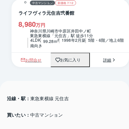
中古マンション
新価格 7/12
ライフヴィラ元住吉弐番館
8,980
万円
神奈川県川崎市中原区井田中ノ町
東急東横線「元住吉」駅 徒歩11分
4LDK
1998年2月築
5階・6階／地上6階
2
99.28m
南向き
お問合せ
詳細
お気に入り
沿線・駅：
東急東横線 元住吉
買いたい：
中古マンション