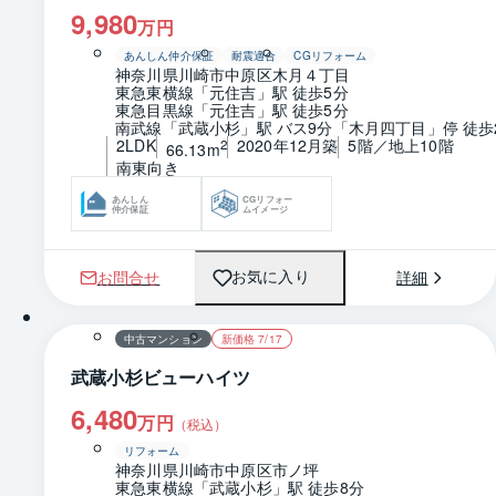
9,980
万円
あんしん仲介保証
耐震適合
CGリフォーム
神奈川県川崎市中原区木月４丁目
東急東横線「元住吉」駅 徒歩5分
東急目黒線「元住吉」駅 徒歩5分
南武線「武蔵小杉」駅 バス9分「木月四丁目」停 徒歩
2LDK
2020年12月築
5階／地上10階
2
66.13m
南東向き
あんしん
CGリフォー
仲介保証
ムイメージ
お問合せ
詳細
お気に入り
1 / 0
間取り
中古マンション
新価格 7/17
武蔵小杉ビューハイツ
6,480
万円
（税込）
リフォーム
神奈川県川崎市中原区市ノ坪
東急東横線「武蔵小杉」駅 徒歩8分