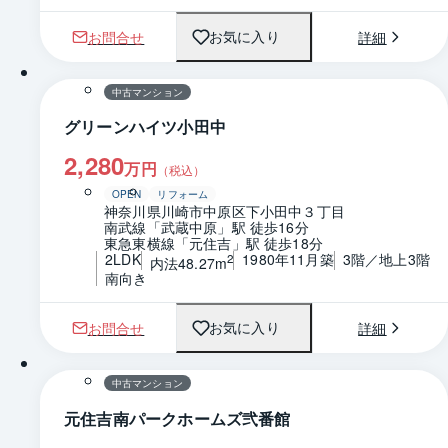
お問合せ
詳細
お気に入り
1 / 0
間取り
中古マンション
グリーンハイツ小田中
2,280
万円
（税込）
OPEN
リフォーム
神奈川県川崎市中原区下小田中３丁目
南武線「武蔵中原」駅 徒歩16分
東急東横線「元住吉」駅 徒歩18分
2LDK
1980年11月築
3階／地上3階
2
内法48.27m
南向き
お問合せ
詳細
お気に入り
1 / 0
間取り
中古マンション
元住吉南パークホームズ弐番館