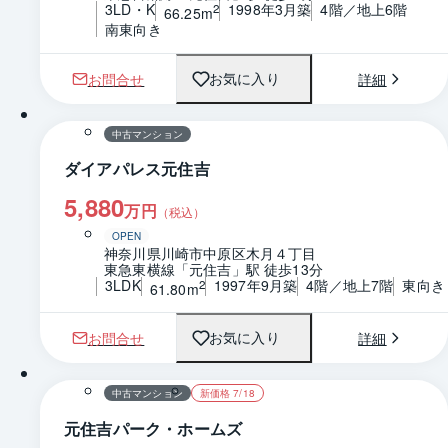
3LD・K
1998年3月築
4階／地上6階
2
66.25m
南東向き
お問合せ
詳細
お気に入り
1 / 0
間取り
中古マンション
ダイアパレス元住吉
5,880
万円
（税込）
OPEN
神奈川県川崎市中原区木月４丁目
東急東横線「元住吉」駅 徒歩13分
3LDK
1997年9月築
4階／地上7階
東向き
2
61.80m
お問合せ
詳細
お気に入り
1 / 0
間取り
中古マンション
新価格 7/18
元住吉パーク・ホームズ