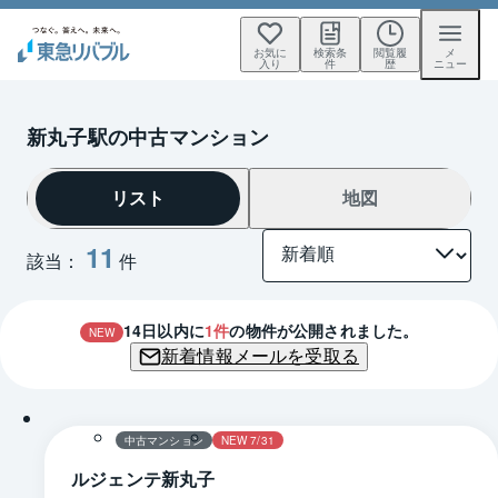
お気に
検索条
閲覧履
メ
入り
件
歴
ニュー
新丸子駅の中古マンション
リスト
地図
11
該当：
件
14
日以内に
1
件
の物件が公開されました。
NEW
新着情報メールを受取る
1 / 0
間取り
中古マンション
NEW 7/31
ルジェンテ新丸子