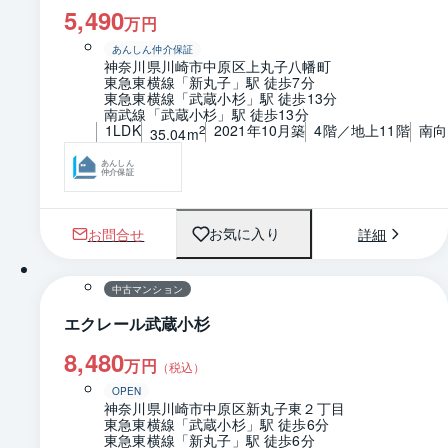
5,490
万円
あんしん仲介保証
神奈川県川崎市中原区上丸子八幡町
東急東横線「新丸子」駅 徒歩7分
東急東横線「武蔵小杉」駅 徒歩13分
南武線「武蔵小杉」駅 徒歩13分
1LDK
2021年10月築
4階／地上11階
南向
2
35.04m
あんしん
仲介保証
お問合せ
詳細
お気に入り
1 / 0
間取り
中古マンション
エクレール武蔵小杉
8,480
万円
（税込）
OPEN
神奈川県川崎市中原区新丸子東２丁目
東急東横線「武蔵小杉」駅 徒歩6分
東急東横線「新丸子」駅 徒歩6分