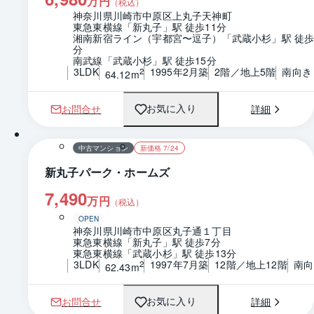
万円
（税込）
神奈川県川崎市中原区上丸子天神町
東急東横線「新丸子」駅 徒歩11分
湘南新宿ライン（宇都宮〜逗子）「武蔵小杉」駅 徒歩
分
南武線「武蔵小杉」駅 徒歩15分
3LDK
1995年2月築
2階／地上5階
南向き
2
64.12m
お問合せ
詳細
お気に入り
1 / 0
間取り
中古マンション
新価格 7/24
新丸子パーク・ホームズ
7,490
万円
（税込）
OPEN
神奈川県川崎市中原区丸子通１丁目
東急東横線「新丸子」駅 徒歩7分
東急東横線「武蔵小杉」駅 徒歩13分
3LDK
1997年7月築
12階／地上12階
南向
2
62.43m
お問合せ
詳細
お気に入り
1 / 0
間取り