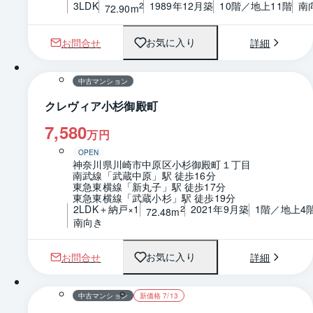
3LDK
1989年12月築
10階／地上11階
南
2
72.90m
お問合せ
詳細
お気に入り
1 / 0
間取り
中古マンション
クレヴィア小杉御殿町
7,580
万円
OPEN
神奈川県川崎市中原区小杉御殿町１丁目
南武線「武蔵中原」駅 徒歩16分
東急東横線「新丸子」駅 徒歩17分
東急東横線「武蔵小杉」駅 徒歩19分
2LDK＋納戸×1
2021年9月築
1階／地上4
2
72.48m
南向き
お問合せ
詳細
お気に入り
1 / 0
間取り
中古マンション
新価格 7/13