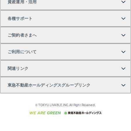
資産運用・活用
中古一戸建ての購入
不動産売却について
借りるガイド
賃貸管理プラン
事業用不動産
不動産AIアドバイザー Tellus Talk
当社売主リノベーションマンション
各種サポート
一棟リノベーションマンション L`GENTE（ルジェン
土地の購入
不動産査定について
リロケーションについて
マンション投資
マンションライブラリー
等価交換事業
テ）
ご契約者さまへ
不動産購入の流れ
売却サービス
貸すときの流れ
投資用マンション
人気マンションランキング
区分リノベーションマンション Lideas（リディアス）
不動産M&A
シニア向けサポート
ご利用について
投資用一棟レジデンスWELL SQUARE（ウェルスクエ
注目キーワード物件特集
不動産売却の流れ
貸すガイド
マンション一棟
暮らしに役立つ不動産メディア 「Lnote」
アセットマネジメント・出資
相続サポート
ご契約者さまサポートメニュー
ア）
関連リンク
購入ガイド
不動産買換えの流れ
アパート経営
不動産相場・不動産価格情報
不動産小口投資 LEGACIA（レガシア）
リフォームサポート
ご紹介・再契約特典
本人確認に関するお客様へのお願い
東急不動産ホールディングスグループリンク
売却ガイド
アパート投資用物件
不動産売却FAQ
入居者様専用-各種ご案内（賃貸）
金融商品取引について
すまいValue
多言語対応
English
繁体中文
簡体中文
これからご結婚される方に東急百貨店のブライダルク
© TOKYU LIVABLE,INC.All Right Reserved.
収益物件
不動産コラム・ニュース
東急こすもす会「こすもすWeb」
東急リバブル ソーシャルメディアポリシー
東急不動産
ラブ
ご意見・お問い合わせ（金融商品取引専用の相談・お
人材サービスのご用命は 東急リバブルスタッフ株式会
ビル購入（ビル一棟）
不動産用語集
東急コミュニティー
問い合わせ窓口）
社まで