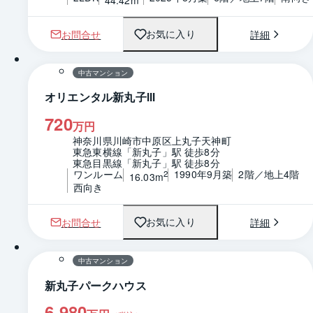
お問合せ
詳細
お気に入り
1 / 0
間取り
中古マンション
オリエンタル新丸子Ⅲ
720
万円
神奈川県川崎市中原区上丸子天神町
東急東横線「新丸子」駅 徒歩8分
東急目黒線「新丸子」駅 徒歩8分
ワンルーム
1990年9月築
2階／地上4階
2
16.03m
西向き
お問合せ
詳細
お気に入り
1 / 0
間取り
中古マンション
新丸子パークハウス
6,980