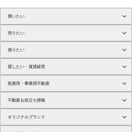
買いたい
売りたい
買いたいTOP
借りたい
マンションの購入
売りたいTOP
貸したい・賃貸経営
新築・分譲マンションの購入
マンションの売却・査定
借りたいTOP
投資用・事業用不動産
中古マンションの購入
一戸建ての売却・査定
物件を借りる
貸したいTOP
不動産お役立ち情報
一戸建ての購入
土地の売却・査定
オフィス・店舗の賃貸
無料賃料査定
投資用・事業用不動産TOP
オリジナルブランド
新築一戸建ての購入
スピードAI査定
借りるときの流れ
マンション賃料データ
投資用不動産
不動産お役立ち情報