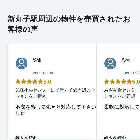
新丸子駅周辺の物件を売買されたお
客様の声
S
様
A
様
2026-05-03
2026-07-0
5.0
5.
武蔵小杉
センター
にて
新丸子駅周辺
の
マン
あざみ野
センター
ション
を
ご購入
ション
を
ご売却
不安を察して先々と対応して下さいま
柔軟に対応して
した
続きを読む
続きを読む