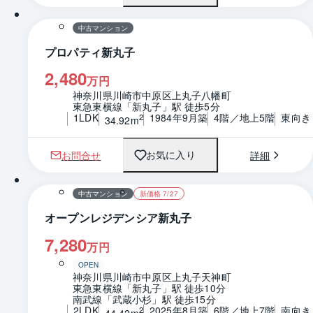
中古マンション
プロパティ新丸子
2,480
万円
神奈川県川崎市中原区上丸子八幡町
東急東横線「新丸子」駅 徒歩5分
1LDK
1984年9月築
4階／地上5階
東向き
2
34.92m
お問合せ
詳細
お気に入り
1 / 0
間取り
中古マンション
新価格 7/27
オープンレジデンシア新丸子
7,280
万円
OPEN
神奈川県川崎市中原区上丸子天神町
東急東横線「新丸子」駅 徒歩10分
南武線「武蔵小杉」駅 徒歩15分
2LDK
2025年8月築
6階／地上7階
南向き
2
44.42m