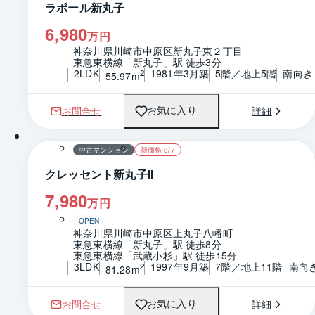
ラポール新丸子
6,980
万円
神奈川県川崎市中原区新丸子東２丁目
東急東横線「新丸子」駅 徒歩3分
2LDK
1981年3月築
5階／地上5階
南向き
2
55.97m
お問合せ
詳細
お気に入り
1 / 0
間取り
中古マンション
新価格 8/7
クレッセント新丸子Ⅱ
7,980
万円
OPEN
神奈川県川崎市中原区上丸子八幡町
東急東横線「新丸子」駅 徒歩8分
東急東横線「武蔵小杉」駅 徒歩15分
3LDK
1997年9月築
7階／地上11階
南向
2
81.28m
お問合せ
詳細
お気に入り
1 / 0
間取り