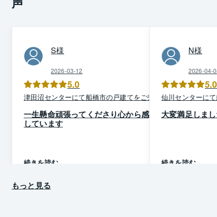
声
S
様
N
様
2026-03-12
2026-04-0
5.0
5.
津田沼
センター
にて
船橋市
の
戸建て
を
ご売却
仙川
センター
にて
一生懸命頑張ってくださり心から感謝
大変満足しまし
しています
続きを読む
続きを読む
もっと見る