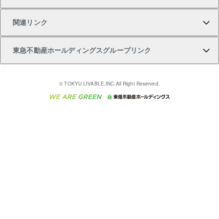
注目キーワード物件特集
不動産売却の流れ
貸すガイド
マンション一棟
暮らしに役立つ不動産メディア 「Lnote」
アセットマネジメント・出資
相続サポート
ご契約者さまサポートメニュー
ア）
関連リンク
購入ガイド
不動産買換えの流れ
アパート経営
不動産相場・不動産価格情報
不動産小口投資 LEGACIA（レガシア）
リフォームサポート
ご紹介・再契約特典
本人確認に関するお客様へのお願い
東急不動産ホールディングスグループリンク
売却ガイド
アパート投資用物件
不動産売却FAQ
入居者様専用-各種ご案内（賃貸）
金融商品取引について
すまいValue
多言語対応
English
繁体中文
簡体中文
これからご結婚される方に東急百貨店のブライダルク
© TOKYU LIVABLE,INC.All Right Reserved.
収益物件
不動産コラム・ニュース
東急こすもす会「こすもすWeb」
東急リバブル ソーシャルメディアポリシー
東急不動産
ラブ
ご意見・お問い合わせ（金融商品取引専用の相談・お
人材サービスのご用命は 東急リバブルスタッフ株式会
ビル購入（ビル一棟）
不動産用語集
東急コミュニティー
問い合わせ窓口）
社まで
投資用不動産の売却査定
不動産なんでもネット相談室
保険募集におけるプライバシー・ポリシー
東北の逸品を贈ります 東北すぐれものセレクション
東急リバブル
ダイレクトメール（郵送物）・Eメールなどの送付停
事業用不動産の売却査定
住まいの税金
民泊の開業・運営のご相談は「ReINN株式会社」まで
東急住宅リース
止について
海外不動産
物件一括検索（購入＆賃貸）
宅地建物取引業者の皆様へ
学生情報センター（ナジック）