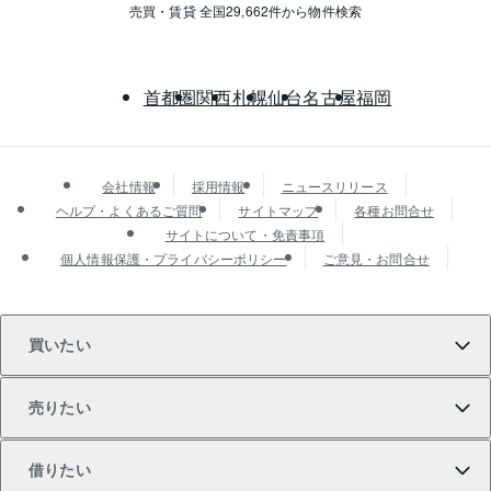
売買・賃貸 全国29,662件から物件検索
首都圏
関西
札幌
仙台
名古屋
福岡
会社情報
採用情報
ニュースリリース
ヘルプ・よくあるご質問
サイトマップ
各種お問合せ
サイトについて・免責事項
個人情報保護・プライバシーポリシー
ご意見・お問合せ
買いたい
売りたい
買いたいTOP
借りたい
マンションの購入
売りたいTOP