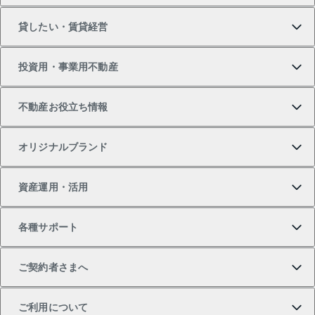
貸したい・賃貸経営
新築・分譲マンションの購入
マンションの売却・査定
借りたいTOP
投資用・事業用不動産
中古マンションの購入
一戸建ての売却・査定
物件を借りる
貸したいTOP
不動産お役立ち情報
一戸建ての購入
土地の売却・査定
オフィス・店舗の賃貸
無料賃料査定
投資用・事業用不動産TOP
オリジナルブランド
新築一戸建ての購入
スピードAI査定
借りるときの流れ
マンション賃料データ
投資用不動産
不動産お役立ち情報
資産運用・活用
中古一戸建ての購入
不動産売却について
借りるガイド
賃貸管理プラン
事業用不動産
不動産AIアドバイザー Tellus Talk
当社売主リノベーションマンション
各種サポート
一棟リノベーションマンション L`GENTE（ルジェン
土地の購入
不動産査定について
リロケーションについて
マンション投資
マンションライブラリー
等価交換事業
テ）
ご契約者さまへ
不動産購入の流れ
売却サービス
貸すときの流れ
投資用マンション
人気マンションランキング
区分リノベーションマンション Lideas（リディアス）
不動産M&A
シニア向けサポート
ご利用について
投資用一棟レジデンスWELL SQUARE（ウェルスクエ