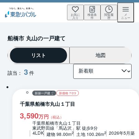
お気に
検索条
閲覧履
メ
入り
件
歴
ニュー
船橋市 丸山の一戸建て
リスト
地図
3
該当：
件
1 / 0
間取り
新築一戸建て
新価格 7/23
千葉県船橋市丸山１丁目
3,590
万円
（税込）
千葉県船橋市丸山１丁目
東武野田線「馬込沢」駅 徒歩9分
4LDK
2026年5月築
2
2
建物 98.00m
土地 100.26m