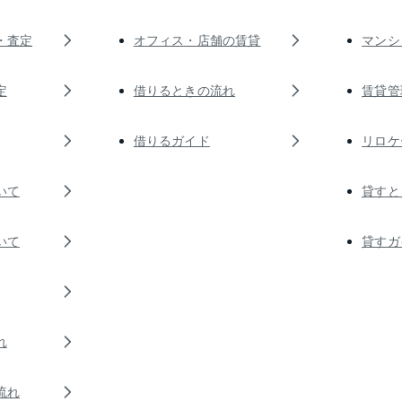
・査定
オフィス・店舗の賃貸
マンシ
定
借りるときの流れ
賃貸管
借りるガイド
リロケ
いて
貸すと
いて
貸すガ
れ
流れ