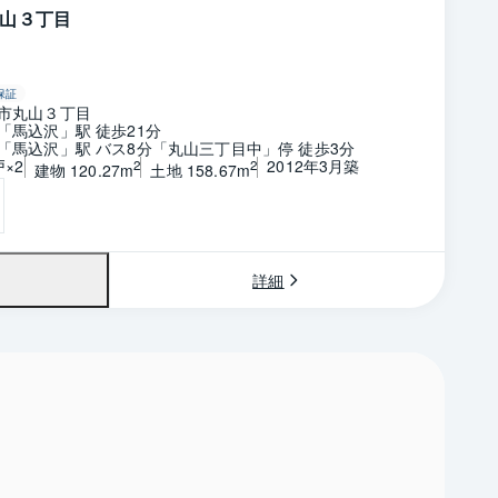
山３丁目
保証
市丸山３丁目
「馬込沢」駅 徒歩21分
「馬込沢」駅 バス8分「丸山三丁目中」停 徒歩3分
戸×2
2012年3月築
2
2
建物 120.27m
土地 158.67m
詳細