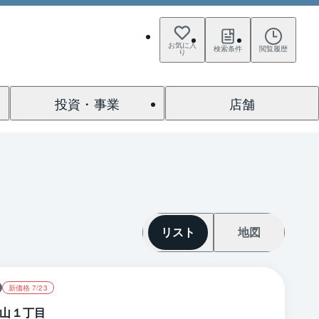
お気に入
検索条件
閲覧履歴
り
投資・事業
店舗
リスト
地図
新価格 7/23
山１丁目