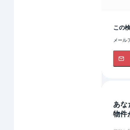
この
メール
あな
物件