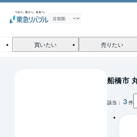
買いたい
売りたい
船橋市 
3
該当：
件