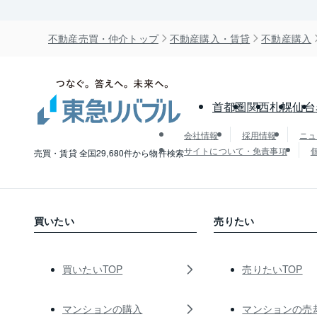
不動産売買・仲介トップ
不動産購入・賃貸
不動産購入
首都圏
関西
札幌
仙台
会社情報
採用情報
ニュ
サイトについて・免責事項
売買・賃貸 全国29,680件から物件検索
買いたい
売りたい
買いたいTOP
売りたいTOP
マンションの購入
マンションの売