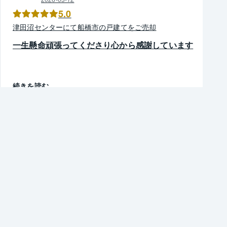
5.0
津田沼
センター
にて
船橋市
の
戸建て
を
ご売却
一生懸命頑張ってくださり心から感謝しています
続きを読む