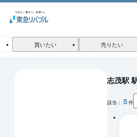
買いたい
売りたい
志茂駅 
5
該当：
件