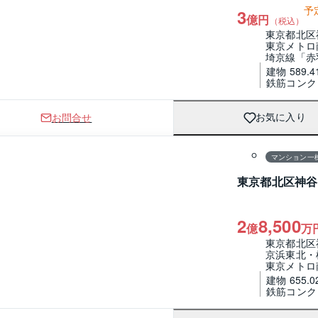
予
3
億円
（税込）
東京都北区
東京メトロ
埼京線「赤
建物 589.4
鉄筋コンク
お問合せ
お気に入り
1 / 0
マンション一
東京都北区神谷
2
8,500
億
万
東京都北区
京浜東北・
東京メトロ
建物 655.0
鉄筋コンク