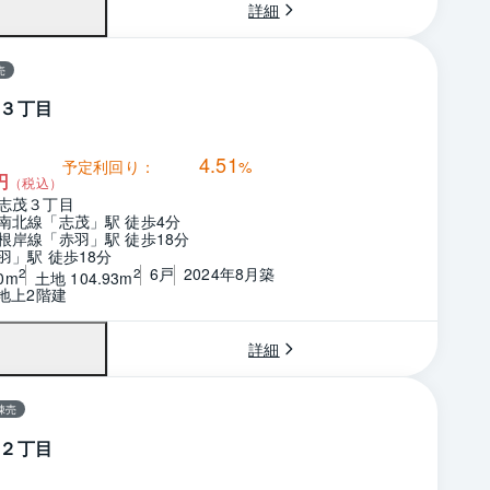
詳細
売
３丁目
4.51
予定利回り：
%
円
（税込）
志茂３丁目
南北線「志茂」駅 徒歩4分
根岸線「赤羽」駅 徒歩18分
羽」駅 徒歩18分
6戸
2024年8月築
2
2
0m
土地 104.93m
　地上2階建
詳細
棟売
２丁目