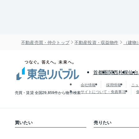
不動産売買・仲介トップ
不動産投資・収益物件
（建物
首都圏
関西
札幌
仙台
会社情報
採用情報
ニュ
サイトについて・免責事項
売買・賃貸 全国29,859件から物件検索
買いたい
売りたい