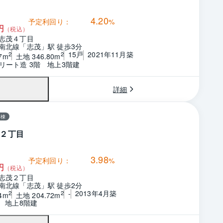
4.20
予定利回り：
%
円
（税込）
志茂４丁目
南北線「志茂」駅 徒歩3分
15戸
2021年11月築
2
2
7m
土地 346.80m
リート造 3階　地上3階建
詳細
一棟
２丁目
3.98
予定利回り：
%
円
（税込）
志茂２丁目
南北線「志茂」駅 徒歩2分
-
2013年4月築
2
2
4m
土地 204.72m
階　地上8階建