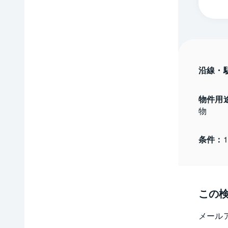
沿線・
物件用
物
条件：
この
メール