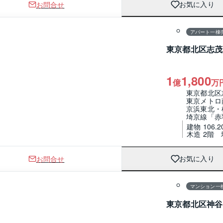
お問合せ
お気に入り
1 / 0
間取り
アパート一棟
東京都北区志茂
1
1,800
億
万
東京都北区
東京メトロ
京浜東北・
埼京線「赤
建物 106.2
木造 2階
お問合せ
お気に入り
1 / 0
マンション一
東京都北区神谷