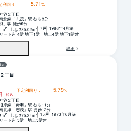
5.71
定利回り：
%
神谷２丁目
南北線「志茂」駅 徒歩8分
羽」駅 徒歩9分
7戸
1986年4月築
2
2
1m
土地 235.02m
リート造 4階 地下1階　地上4階 地下1階建
詳細
棟売
２丁目
5.79
予定利回り：
%
円
（税込）
神谷２丁目
根岸線「赤羽」駅 徒歩11分
南北線「志茂」駅 徒歩12分
15戸
1973年6月築
2
2
2m
土地 275.34m
リート造 5階　地上5階建