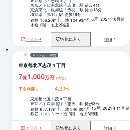
東京都北区志茂３丁目
東京メトロ南北線「志茂」駅 徒歩4分
京浜東北・根岸線「赤羽」駅 徒歩18分
埼京線「赤羽」駅 徒歩18分
6戸
2024年8月築
2
2
建物 106.20m
土地 104.93m
木造 2階　地上2階建
お問合せ
詳細
お気に入り
1 / 0
間取り
マンション一棟売
東京都北区志茂４丁目
7
1,000
億
万円
（税込）
4.20
予定利回り：
%
東京都北区志茂４丁目
東京メトロ南北線「志茂」駅 徒歩3分
15戸
2021年11月築
2
2
建物 657.17m
土地 346.80m
鉄筋コンクリート造 3階　地上3階建
お問合せ
詳細
お気に入り
1 / 0