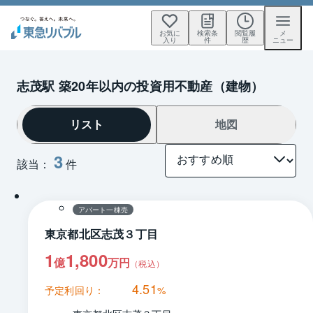
お気に
検索条
閲覧履
メ
入り
件
歴
ニュー
志茂駅 築20年以内の投資用不動産（建物）
リスト
地図
3
該当：
件
1 / 0
間取り
アパート一棟売
東京都北区志茂３丁目
1
1,800
億
万円
（税込）
4.51
予定利回り：
%