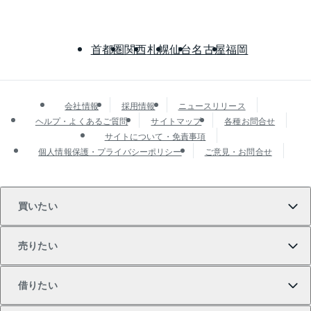
首都圏
関西
札幌
仙台
名古屋
福岡
会社情報
採用情報
ニュースリリース
ヘルプ・よくあるご質問
サイトマップ
各種お問合せ
サイトについて・免責事項
個人情報保護・プライバシーポリシー
ご意見・お問合せ
買いたい
売りたい
買いたいTOP
借りたい
マンションの購入
売りたいTOP