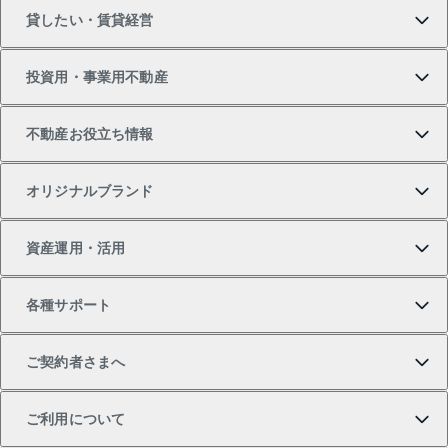
貸したい・賃貸経営
新築・分譲マンションの購入
マンションの売却・査定
借りたいTOP
投資用・事業用不動産
中古マンションの購入
一戸建ての売却・査定
物件を借りる
貸したいTOP
不動産お役立ち情報
一戸建ての購入
土地の売却・査定
オフィス・店舗の賃貸
無料賃料査定
投資用・事業用不動産TOP
オリジナルブランド
新築一戸建ての購入
スピードAI査定
借りるときの流れ
マンション賃料データ
投資用不動産
不動産お役立ち情報
資産運用・活用
中古一戸建ての購入
不動産売却について
借りるガイド
賃貸管理プラン
事業用不動産
不動産AIアドバイザー Tellus Talk
当社売主リノベーションマンション
各種サポート
一棟リノベーションマンション L`GENTE（ルジェン
土地の購入
不動産査定について
リロケーションについて
マンション投資
マンションライブラリー
等価交換事業
テ）
ご契約者さまへ
不動産購入の流れ
売却サービス
貸すときの流れ
投資用マンション
人気マンションランキング
区分リノベーションマンション Lideas（リディアス）
不動産M&A
シニア向けサポート
ご利用について
投資用一棟レジデンスWELL SQUARE（ウェルスクエ
注目キーワード物件特集
不動産売却の流れ
貸すガイド
マンション一棟
暮らしに役立つ不動産メディア 「Lnote」
アセットマネジメント・出資
相続サポート
ご契約者さまサポートメニュー
ア）