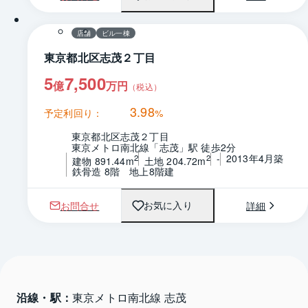
店舗
ビル一棟
東京都北区志茂２丁目
5
7,500
億
万円
（税込）
3.98
予定利回り：
%
東京都北区志茂２丁目
東京メトロ南北線「志茂」駅 徒歩2分
-
2013年4月築
2
2
建物 891.44m
土地 204.72m
鉄骨造 8階　地上8階建
お問合せ
詳細
お気に入り
沿線・駅：
東京メトロ南北線 志茂