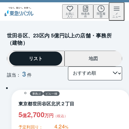
お気に
検索条
閲覧履
メ
入り
件
歴
ニュー
世田谷区、23区内 5億円以上の店舗・事務所
（建物）
リスト
地図
3
該当：
件
1 / 0
間取り
事務所
ビル一棟
東京都世田谷区北沢２丁目
5
2,700
億
万円
（税込）
4.24
予定利回り：
%