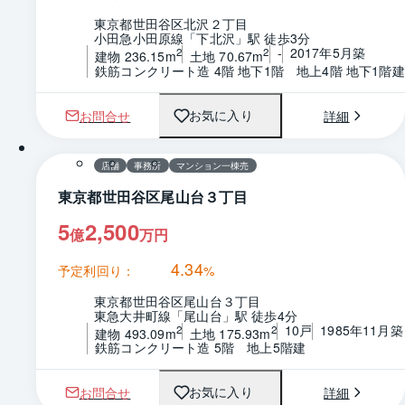
東京都世田谷区北沢２丁目
小田急小田原線「下北沢」駅 徒歩3分
-
2017年5月築
2
2
建物 236.15m
土地 70.67m
鉄筋コンクリート造 4階 地下1階　地上4階 地下1階建
お問合せ
詳細
お気に入り
1 / 0
間取り
店舗
事務所
マンション一棟売
東京都世田谷区尾山台３丁目
5
2,500
億
万円
4.34
予定利回り：
%
東京都世田谷区尾山台３丁目
東急大井町線「尾山台」駅 徒歩4分
10戸
1985年11月築
2
2
建物 493.09m
土地 175.93m
鉄筋コンクリート造 5階　地上5階建
お問合せ
詳細
お気に入り
1 / 0