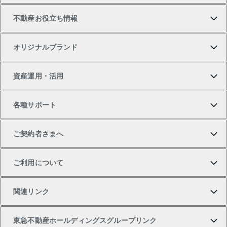
不動産お役立ち情報
一戸建ての購入
土地の売却・査定
オフィス・店舗の賃貸
無料賃料査定
投資用・事業用不動産TOP
オリジナルブランド
新築一戸建ての購入
スピードAI査定
借りるときの流れ
マンション賃料データ
投資用不動産
不動産お役立ち情報
資産運用・活用
中古一戸建ての購入
不動産売却について
借りるガイド
賃貸管理プラン
事業用不動産
不動産AIアドバイザー Tellus Talk
当社売主リノベーションマンション
各種サポート
一棟リノベーションマンション L`GENTE（ルジェン
土地の購入
不動産査定について
リロケーションについて
マンション投資
マンションライブラリー
等価交換事業
テ）
ご契約者さまへ
不動産購入の流れ
売却サービス
貸すときの流れ
投資用マンション
人気マンションランキング
区分リノベーションマンション Lideas（リディアス）
不動産M&A
シニア向けサポート
ご利用について
投資用一棟レジデンスWELL SQUARE（ウェルスクエ
注目キーワード物件特集
不動産売却の流れ
貸すガイド
マンション一棟
暮らしに役立つ不動産メディア 「Lnote」
アセットマネジメント・出資
相続サポート
ご契約者さまサポートメニュー
ア）
関連リンク
購入ガイド
不動産買換えの流れ
アパート経営
不動産相場・不動産価格情報
不動産小口投資 LEGACIA（レガシア）
リフォームサポート
ご紹介・再契約特典
本人確認に関するお客様へのお願い
東急不動産ホールディングスグループリンク