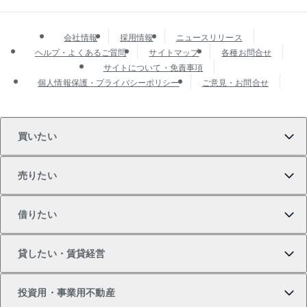
会社情報
採用情報
ニュースリリース
ヘルプ・よくあるご質問
サイトマップ
各種お問合せ
サイトについて・免責事項
個人情報保護・プライバシーポリシー
ご意見・お問合せ
買いたい
売りたい
買いたいTOP
借りたい
マンションの購入
売りたいTOP
貸したい・賃貸経営
新築・分譲マンションの購入
マンションの売却・査定
借りたいTOP
投資用・事業用不動産
中古マンションの購入
一戸建ての売却・査定
物件を借りる
貸したいTOP