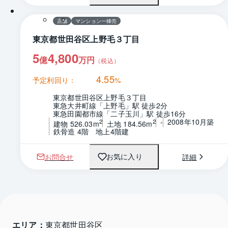
店舗
マンション一棟売
東京都世田谷区上野毛３丁目
5
4,800
億
万円
（税込）
4.55
予定利回り：
%
東京都世田谷区上野毛３丁目
東急大井町線「上野毛」駅 徒歩2分
東急田園都市線「二子玉川」駅 徒歩16分
-
2008年10月築
2
2
建物 526.03m
土地 184.56m
鉄骨造 4階　地上4階建
お問合せ
詳細
お気に入り
エリア：
東京都世田谷区 