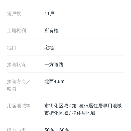
総戸数
11戸
土地権利
所有権
地目
宅地
接道状況
一方道路
接道方向／
北西4.5m
幅員
用途地域等
市街化区域 / 第1種低層住居専用地域

市街化区域 / 準住居地域
建ぺい率
50％・60％