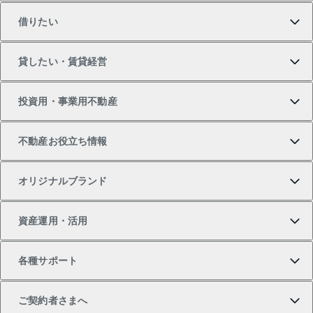
借りたい
マンションの購入
売りたいTOP
貸したい・賃貸経営
新築・分譲マンションの購入
マンションの売却・査定
借りたいTOP
投資用・事業用不動産
中古マンションの購入
一戸建ての売却・査定
物件を借りる
貸したいTOP
不動産お役立ち情報
一戸建ての購入
土地の売却・査定
オフィス・店舗の賃貸
無料賃料査定
投資用・事業用不動産TOP
オリジナルブランド
新築一戸建ての購入
スピードAI査定
借りるときの流れ
マンション賃料データ
投資用不動産
不動産お役立ち情報
資産運用・活用
中古一戸建ての購入
不動産売却について
借りるガイド
賃貸管理プラン
事業用不動産
不動産AIアドバイザー Tellus Talk
当社売主リノベーションマンション
各種サポート
一棟リノベーションマンション L`GENTE（ルジェン
土地の購入
不動産査定について
リロケーションについて
マンション投資
マンションライブラリー
等価交換事業
テ）
ご契約者さまへ
不動産購入の流れ
売却サービス
貸すときの流れ
投資用マンション
人気マンションランキング
区分リノベーションマンション Lideas（リディアス）
不動産M&A
シニア向けサポート