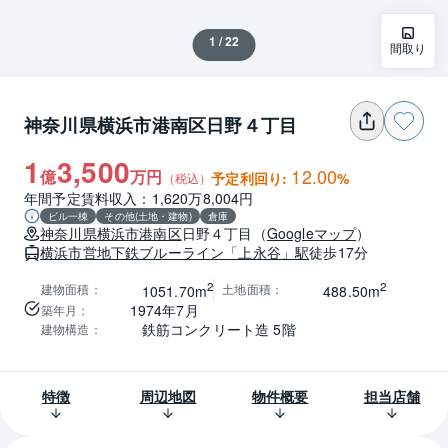
1 / 22
間取り
神奈川県横浜市港南区日野４丁目
1
3,500
12.00
億
万円
予定利回り:
%
（税込）
年間予定賃料収入：1,620万8,004円
ビル一棟
その他(土地・建物)
倉庫
神奈川県
横浜市港南区
日野４丁目
（
Googleマップ
）
横浜市営地下鉄ブルーライン
「上永谷」駅
徒歩17分
2
2
建物面積
：
土地面積
：
1051.70m
488.50m
1974年7月
築年月
：
鉄筋コンクリート造 5階
建物構造
：
特徴
周辺地図
物件概要
担当店舗