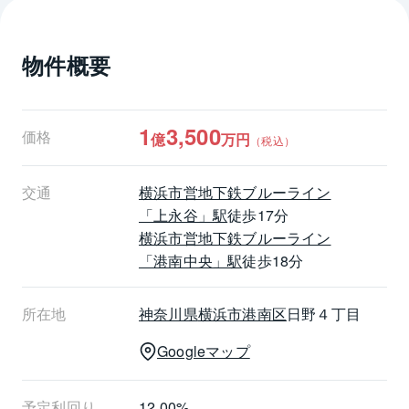
・２０２５年４月現在、満室稼働中
　（１LDK×３戸、２DK×６戸、倉庫×２戸、駐車場：
物件概要
１１台分）
・満室時年間想定収入：１６，２０８，００４円
・現況表面利回り：１０．４５％
1
3,500
価格
億
万円
（税込）
交通
横浜市営地下鉄ブルーライン
「上永谷」駅
徒歩17分
横浜市営地下鉄ブルーライン
「港南中央」駅
徒歩18分
所在地
神奈川県
横浜市港南区
日野４丁目
Googleマップ
予定利回り
12.00%