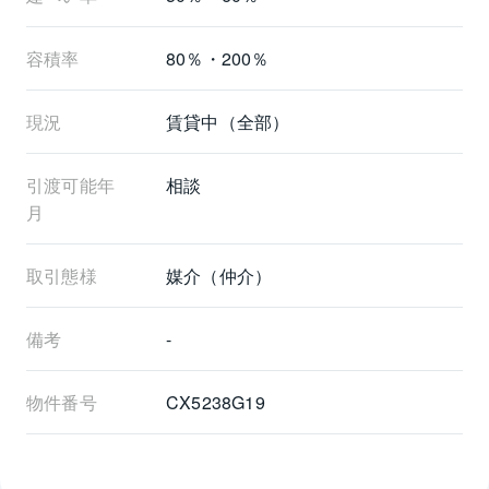
容積率
80％・200％
現況
賃貸中（全部）
引渡可能年
相談
月
取引態様
媒介（仲介）
備考
-
物件番号
CX5238G19