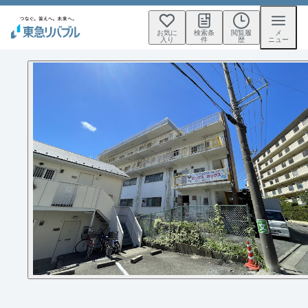
お気に
検索条
閲覧履
メ
入り
件
歴
ニュー