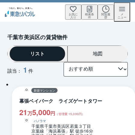
お気に
検索条
閲覧履
メ
入り
件
歴
ニュー
千葉市美浜区の賃貸物件
リスト
地図
1
該当：
件
1 / 0
間取り
新築マンション
幕張ベイパーク ライズゲートタワー
21
5,000
万
円
（管理費
15,000
円）
パノラマ
千葉県千葉市美浜区若葉３丁目
京葉線「海浜幕張」駅 徒歩16分