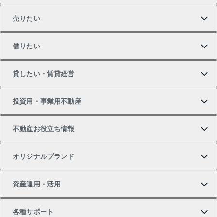
売りたい
買いたいTOP
借りたい
マンションの購入
売りたいTOP
貸したい・賃貸経営
新築・分譲マンションの購入
マンションの売却・査定
借りたいTOP
投資用・事業用不動産
中古マンションの購入
一戸建ての売却・査定
物件を借りる
貸したいTOP
不動産お役立ち情報
一戸建ての購入
土地の売却・査定
オフィス・店舗の賃貸
無料賃料査定
投資用・事業用不動産TOP
オリジナルブランド
新築一戸建ての購入
スピードAI査定
借りるときの流れ
マンション賃料データ
投資用不動産
不動産お役立ち情報
資産運用・活用
中古一戸建ての購入
不動産売却について
借りるガイド
賃貸管理プラン
事業用不動産
不動産AIアドバイザー Tellus Talk
当社売主リノベーションマンション
各種サポート
一棟リノベーションマンション L`GENTE（ルジェン