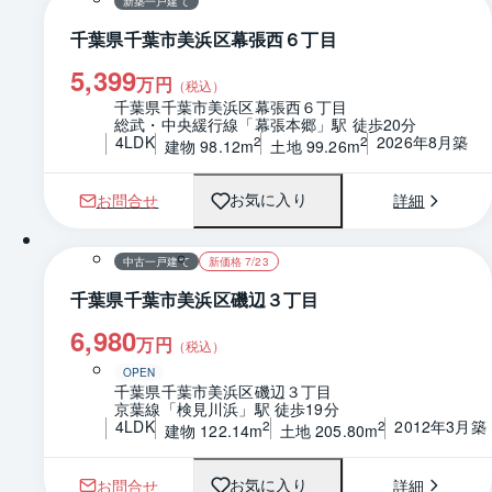
新築一戸建て
千葉県千葉市美浜区幕張西６丁目
5,399
万円
（税込）
千葉県千葉市美浜区幕張西６丁目
総武・中央緩行線「幕張本郷」駅 徒歩20分
4LDK
2026年8月築
2
2
建物 98.12m
土地 99.26m
お問合せ
詳細
お気に入り
1 / 0
間取り
中古一戸建て
新価格 7/23
千葉県千葉市美浜区磯辺３丁目
6,980
万円
（税込）
OPEN
千葉県千葉市美浜区磯辺３丁目
京葉線「検見川浜」駅 徒歩19分
4LDK
2012年3月築
2
2
建物 122.14m
土地 205.80m
お問合せ
詳細
お気に入り