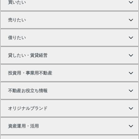
買いたい
売りたい
買いたいTOP
借りたい
マンションの購入
売りたいTOP
貸したい・賃貸経営
新築・分譲マンションの購入
マンションの売却・査定
借りたいTOP
投資用・事業用不動産
中古マンションの購入
一戸建ての売却・査定
物件を借りる
貸したいTOP
不動産お役立ち情報
一戸建ての購入
土地の売却・査定
オフィス・店舗の賃貸
無料賃料査定
投資用・事業用不動産TOP
オリジナルブランド
新築一戸建ての購入
スピードAI査定
借りるときの流れ
マンション賃料データ
投資用不動産
不動産お役立ち情報
資産運用・活用
中古一戸建ての購入
不動産売却について
借りるガイド
賃貸管理プラン
事業用不動産
不動産AIアドバイザー Tellus Talk
当社売主リノベーションマンション