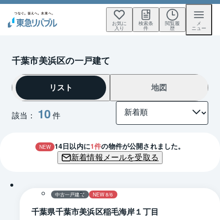
お気に
検索条
閲覧履
メ
入り
件
歴
ニュー
千葉市美浜区の一戸建て
リスト
地図
10
該当：
件
14
日以内に
1
件
の物件が公開されました。
NEW
新着情報メールを受取る
1 / 0
間取り
中古一戸建て
NEW 8/6
千葉県千葉市美浜区稲毛海岸１丁目