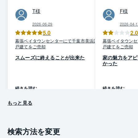
T
様
F
様
2026-06-29
2026-04-1
5.0
2.
幕張ベイタウン
センター
にて
千葉市美浜区
の
幕張ベイタウン
セ
戸建て
を
ご売却
戸建て
を
ご売却
スムーズに終えることが出来た
家の魅力をアピ
かった
続きを読む
続きを読む
もっと見る
検索方法を変更