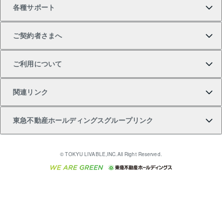
各種サポート
一棟リノベーションマンション L`GENTE（ルジェン
土地の購入
不動産査定について
リロケーションについて
マンション投資
マンションライブラリー
等価交換事業
テ）
ご契約者さまへ
不動産購入の流れ
売却サービス
貸すときの流れ
投資用マンション
人気マンションランキング
区分リノベーションマンション Lideas（リディアス）
不動産M&A
シニア向けサポート
ご利用について
投資用一棟レジデンスWELL SQUARE（ウェルスクエ
注目キーワード物件特集
不動産売却の流れ
貸すガイド
マンション一棟
暮らしに役立つ不動産メディア 「Lnote」
アセットマネジメント・出資
相続サポート
ご契約者さまサポートメニュー
ア）
関連リンク
購入ガイド
不動産買換えの流れ
アパート経営
不動産相場・不動産価格情報
不動産小口投資 LEGACIA（レガシア）
リフォームサポート
ご紹介・再契約特典
本人確認に関するお客様へのお願い
東急不動産ホールディングスグループリンク
売却ガイド
アパート投資用物件
不動産売却FAQ
入居者様専用-各種ご案内（賃貸）
金融商品取引について
すまいValue
多言語対応
English
繁体中文
簡体中文
これからご結婚される方に東急百貨店のブライダルク
© TOKYU LIVABLE,INC.All Right Reserved.
収益物件
不動産コラム・ニュース
東急こすもす会「こすもすWeb」
東急リバブル ソーシャルメディアポリシー
東急不動産
ラブ
ご意見・お問い合わせ（金融商品取引専用の相談・お
人材サービスのご用命は 東急リバブルスタッフ株式会
ビル購入（ビル一棟）
不動産用語集
東急コミュニティー
問い合わせ窓口）
社まで
投資用不動産の売却査定
不動産なんでもネット相談室
保険募集におけるプライバシー・ポリシー
東北の逸品を贈ります 東北すぐれものセレクション
東急リバブル