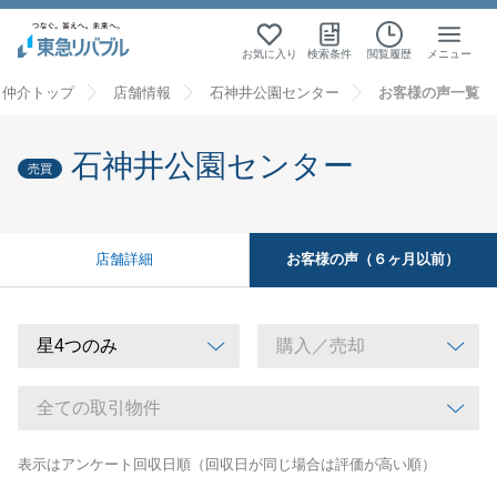
お気に入り
検索条件
閲覧履歴
メニュー
・仲介トップ
店舗情報
石神井公園センター
お客様の声一覧
石神井公園センター
売買
お客様の声（６ヶ月以前）
店舗詳細
表示はアンケート回収日順（回収日が同じ場合は評価が高い順）