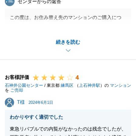
センターからの返答
末永いお付き合いのほど、何卒よろしくお願い申し上
げます。
この度は、お住み替え先のマンションのご購入につ
き、当社をご利用いただきありがとうございました。
リフォームのお手伝いもさせていただいておりますの
閉じる
続きを読む
で、とても良いお部屋になることが楽しみです。
お引越された後も何かございましたらお気軽にご連絡
ください。
この度は本当にありがとうございました。
4
お客様評価
石神井公園センター
/ 東京都
練馬区
（
上石神井駅
）の
マンション
を
ご売却
閉じる
T様
T様
2024年6月1日
わかりやすく適切でした
東急リバブルでの内覧がなかったのは残念でしたが、