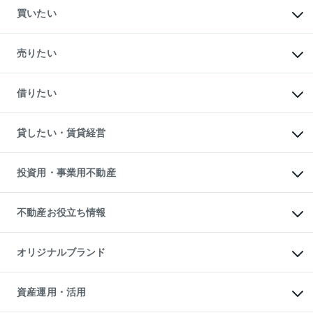
買いたい
マンションの購入
新築・分譲マンションの購入
売りたい
中古マンションの購入
一戸建ての購入
マンションの売却・査定
新築一戸建ての購入
一戸建ての売却・査定
借りたい
中古一戸建ての購入
土地の売却・査定
土地の購入
スピードAI査定
不動産購入の流れ
物件を借りる
不動産売却について
注目キーワード物件特集
オフィス・店舗の賃貸
貸したい・賃貸経営
不動産査定について
購入ガイド
借りるときの流れ
売却サービス
借りるガイド
不動産売却の流れ
無料賃料査定
多言語対応
不動産買換えの流れ
マンション賃料データ
投資用・事業用不動産
売却ガイド
賃貸管理プラン
English
繁体中文
簡体中文
リロケーションについて
投資用不動産
貸すときの流れ
事業用不動産
不動産お役立ち情報
貸すガイド
マンション投資
投資用マンション
不動産AIアドバイザー Tellus Talk
マンション一棟
マンションライブラリー
オリジナルブランド
アパート経営
人気マンションランキング
アパート投資用物件
暮らしに役立つ不動産メディア

収益物件
当社売主リノベーションマンション
「Lnote」
ビル購入（ビル一棟）
一棟リノベーションマンション

資産運用・活用
不動産相場・不動産価格情報
投資用不動産の売却査定
L`GENTE（ルジェンテ）
不動産売却FAQ
事業用不動産の売却査定
区分リノベーションマンション
