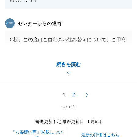
東急リバブル
センターからの返答
O様、この度はご自宅のお住み替えについて、ご用命
頂き有難うございました。
お取引がスムーズに完了したことはO様のご尽力のお
続きを読む
陰でございます。
新居のお住み心地も良好との事で、安心いたしまし
た。
引き続き、末永くよろしくお願い申し上げます。
1
2
次へ
10 / 19件
閉じる
毎週更新予定 最終更新日：8月6日
『お客様の声』掲載につい
最新の評価はこちら