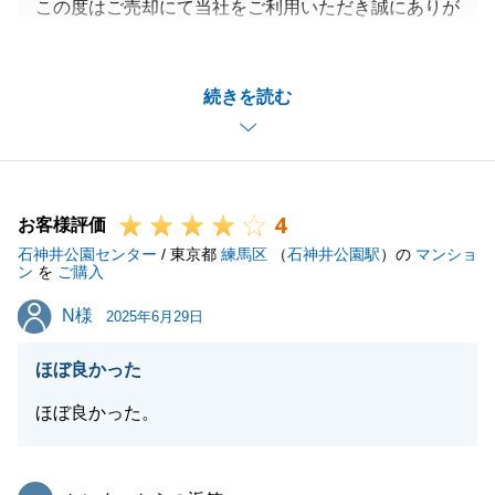
この度はご売却にて当社をご利用いただき誠にありが
とうございました。
ご兄弟共に思い入れのある大切な不動産かと思います
続きを読む
が、近隣でお住まいの方がお気に召して頂いて、ご家
族で戸建を建てられるということで良い買主様が見つ
かり嬉しく思います。
また、貴重なフィードバックを頂き誠にありがとうご
4
ざいます。
お客様評価
石神井公園センター
やりとりさせて頂く中でご説明が足りないところがあ
/ 東京都
練馬区
（
石神井公園駅
）の
マンショ
ン
を
ご購入
り申し訳ございませんでした。
N様
N様
今後は、お客様へより分かりやすくお伝えできるよう
2025年6月29日
善処して参ります。
ほぼ良かった
また、来年の確定申告にてご売却のお手続きが完了と
なります。
ほぼ良かった。
ご不明点等がございましたらお気軽にご連絡ください
ませ。
東急リバブル