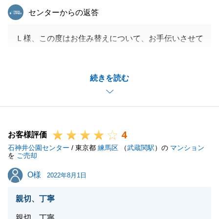
東急リバブル
センターからの返答
Ｌ様、この度はお住み替えについて、お手伝いさせて
頂き有難うございました。
販売にお時間がかかってしまいましたが、良い方が見
続きを読む
つかったことが何よりでございます。
今後とも、末永くよろしくお願い申し上げます。
4
お客様評価
閉じる
石神井公園センター
/ 東京都
練馬区
（
武蔵関駅
）の
マンション
を
ご売却
O様
O様
2022年8月1日
親切、丁寧
親切、丁寧。