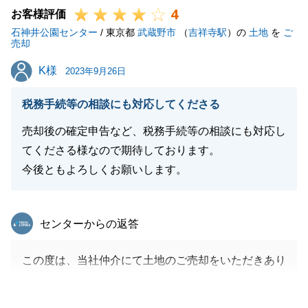
4
今後も末長いお付き合いができれば幸いです。何卒よ
お客様評価
石神井公園センター
ろしくお願い申し上げます。
/ 東京都
武蔵野市
（
吉祥寺駅
）の
土地
を
ご
売却
K様
K様
2023年9月26日
閉じる
税務手続等の相談にも対応してくださる
売却後の確定申告など、税務手続等の相談にも対応し
てくださる様なので期待しております。
今後ともよろしくお願いします。
東急リバブル
センターからの返答
この度は、当社仲介にて土地のご売却をいただきあり
がとうございました。
敷地の一部をご売却と、ご自宅の建替えがあったた