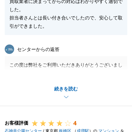
買取業者に決まってからの対応はわかりやすく適切で
した。
担当者さんとは長い付き合いでしたので、安心して取
引ができました。
東急リバブル
センターからの返答
この度は弊社をご利用いただきありがとうございまし
た。
販売開始からご契約までちょうど１年ほどで、最終的
続きを読む
には不動産業者様での買取となりましたが、
結果的にはご満足いただけるお取引となり、うれしく
思います。
また何かお役に立てる機会がございましたら、お気軽
4
にご相談いただければと思います。
お客様評価
石神井公園センター
/ 東京都
板橋区
（
成増駅
）の
マンション
を