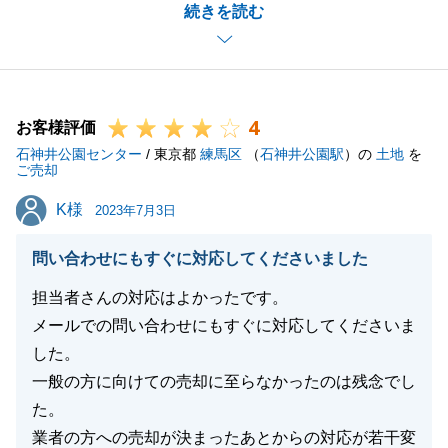
続きを読む
め、お引渡しに時間がかかりましたが、Ｋ様のご協力
のおかげで問題なく終了し、ありがとうございまし
た。
来年の税金の申告が少しややこしいですが、税理士と
4
ともにしっかりとお手伝いさせていただきます。
お客様評価
石神井公園センター
他にも何かご質問等ございましたらお気軽にご連絡下
/ 東京都
練馬区
（
石神井公園駅
）の
土地
を
ご売却
さい。
K様
K様
この度は本当にありがとうございました。
2023年7月3日
問い合わせにもすぐに対応してくださいました
担当者さんの対応はよかったです。
閉じる
メールでの問い合わせにもすぐに対応してくださいま
した。
一般の方に向けての売却に至らなかったのは残念でし
た。
業者の方への売却が決まったあとからの対応が若干変