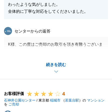
わったような気がしました。
全体的に丁寧な対応をしてくださいました。
東急リバブル
センターからの返答
K様、この度はご売却のお取引を頂き有難うございま
した。
また、ご要望に沿えず失礼しました。
続きを読む
お取引自体がスムーズにいったのもK様のご尽力のお
陰でございます。
引き続き、末永くよろしくお願い申し上げます。
4
お客様評価
石神井公園センター
/ 東京都
稲城市
（
若葉台駅
）の
マンション
閉じる
を
ご売却