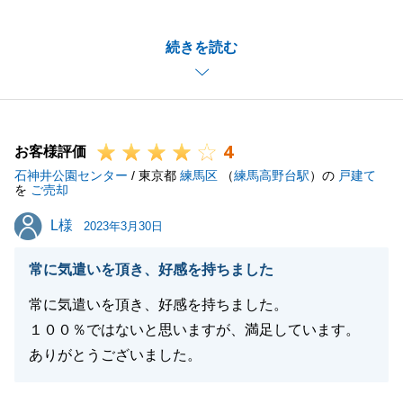
最終的に一番気に入って頂いたお部屋が見つかり、ほ
続きを読む
っとしております。
リフォームの完成が楽しみですね。
引き続きよろしくお願い申し上げます。
4
お客様評価
石神井公園センター
/ 東京都
練馬区
（
練馬高野台駅
）の
戸建て
閉じる
を
ご売却
L様
L様
2023年3月30日
常に気遣いを頂き、好感を持ちました
常に気遣いを頂き、好感を持ちました。
１００％ではないと思いますが、満足しています。
ありがとうございました。