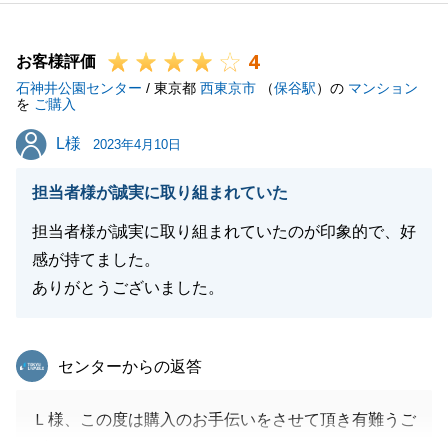
たら、いつでもご連絡くださいませ。
4
お客様評価
石神井公園センター
/ 東京都
西東京市
（
保谷駅
）の
マンション
閉じる
を
ご購入
L様
L様
2023年4月10日
担当者様が誠実に取り組まれていた
担当者様が誠実に取り組まれていたのが印象的で、好
感が持てました。
ありがとうございました。
東急リバブル
センターからの返答
Ｌ様、この度は購入のお手伝いをさせて頂き有難うご
ざいました。