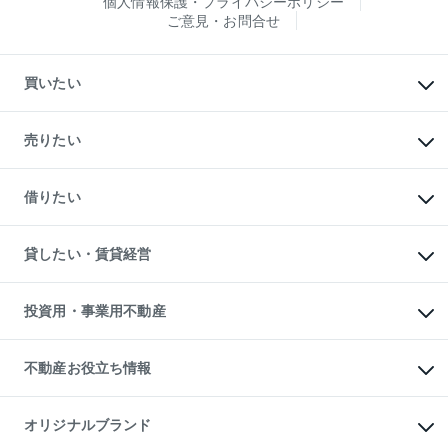
個人情報保護・プライバシーポリシー
ご意見・お問合せ
買いたい
マンションの購入
新築・分譲マンションの購入
売りたい
中古マンションの購入
一戸建ての購入
マンションの売却・査定
新築一戸建ての購入
一戸建ての売却・査定
借りたい
中古一戸建ての購入
土地の売却・査定
土地の購入
スピードAI査定
不動産購入の流れ
物件を借りる
不動産売却について
注目キーワード物件特集
オフィス・店舗の賃貸
貸したい・賃貸経営
不動産査定について
購入ガイド
借りるときの流れ
売却サービス
借りるガイド
不動産売却の流れ
無料賃料査定
多言語対応
不動産買換えの流れ
マンション賃料データ
投資用・事業用不動産
売却ガイド
賃貸管理プラン
English
繁体中文
簡体中文
リロケーションについて
投資用不動産
貸すときの流れ
事業用不動産
不動産お役立ち情報
貸すガイド
マンション投資
投資用マンション
不動産AIアドバイザー Tellus Talk
マンション一棟
マンションライブラリー
オリジナルブランド
アパート経営
人気マンションランキング
アパート投資用物件