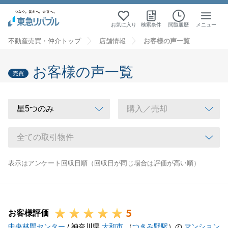
お気に入り
検索条件
閲覧履歴
メニュー
不動産売買・仲介トップ
店舗情報
お客様の声一覧
お客様の声一覧
売買
表示はアンケート回収日順（回収日が同じ場合は評価が高い順）
5
お客様評価
中央林間センター
/ 神奈川県
大和市
（
つきみ野駅
）の
マンション