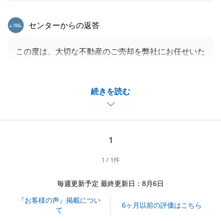
東急リバブル
センターからの返答
この度は、大切な不動産のご売却を弊社にお任せいた
だき、誠にありがとうございました。
M様のご協力のおかげで、無事お引渡しを迎えること
続きを読む
ができました。
これからも、お客様に安心して不動産売買をお任せい
ただけるよう、精進してまいります。
私どもでお力になれることがございましたら、お気軽
1
にご連絡下さい。
1 / 1件
引き続き宜しくお願い致します。
毎週更新予定 最終更新日：8月6日
『お客様の声』掲載につい
閉じる
6ヶ月以前の評価はこちら
て