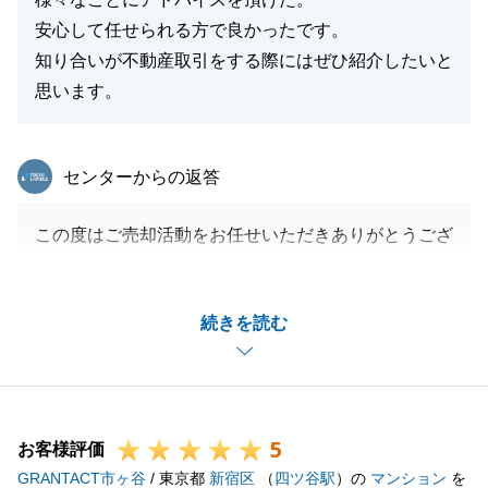
安心して任せられる方で良かったです。
知り合いが不動産取引をする際にはぜひ紹介したいと
思います。
東急リバブル
センターからの返答
この度はご売却活動をお任せいただきありがとうござ
いました。
販売活動からご新居完成までの長い期間でのサポート
続きを読む
させていただくべく、仮住まい先等の提案にもご満足
いただけてよかったです。
私も1年間を通して多くのことを学ばせていただきま
した。
5
また機会がありましたら、いつでも御用命くださいま
お客様評価
GRANTACT市ヶ谷
せ。
/ 東京都
新宿区
（
四ツ谷駅
）の
マンション
を