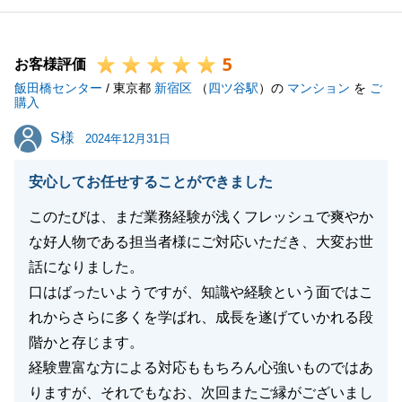
今後も何かご相談等ございましたら、いつでもお気軽
にお声がけくださいませ。
5
お客様評価
飯田橋センター
/ 東京都
新宿区
（
四ツ谷駅
）の
マンション
を
ご
購入
閉じる
S様
S様
2024年12月31日
安心してお任せすることができました
このたびは、まだ業務経験が浅くフレッシュで爽やか
な好人物である担当者様にご対応いただき、大変お世
話になりました。
口はばったいようですが、知識や経験という面ではこ
れからさらに多くを学ばれ、成長を遂げていかれる段
階かと存じます。
経験豊富な方による対応ももちろん心強いものではあ
りますが、それでもなお、次回またご縁がございまし