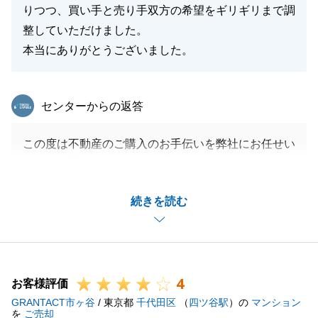
りつつ、買い手と売り手双方の希望をギリギリまで調
整していただけました。
本当にありがとうございました。
東急リバブル
センターからの返答
この度は不動産のご購入のお手伝いを弊社にお任せい
ただき、誠にありがとうございました。
T様のお役に立てて嬉しく存じます。
続きを読む
今後もT様のお力になれることがございましたら、是
非お気軽にご連絡を頂戴できればと思っております。
今後ともよろしくお願いいたします。
4
お客様評価
GRANTACT市ヶ谷
/ 東京都
千代田区
（
四ツ谷駅
）の
マンション
閉じる
を
ご売却