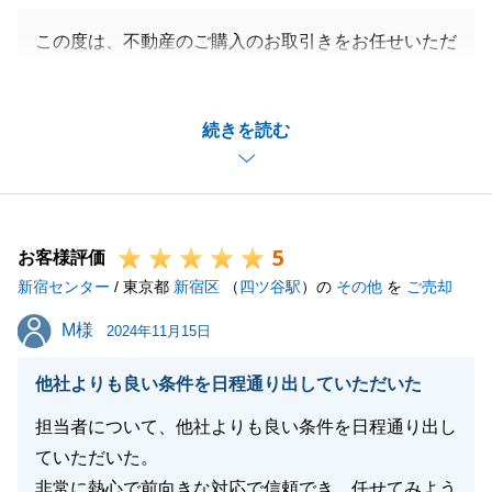
この度は、不動産のご購入のお取引きをお任せいただ
き、誠にありがとうございました。
また、お褒めの言葉をいただき、ありがとうございま
続きを読む
す。
ご満足いただけるご条件でお住まいをご購入いただけ
たこと、心より嬉しく思います。
ご相談時からお引渡しまで、S様に迅速なご対応・ご
5
決断をいただいたおかげで、スムーズなお取引きをす
お客様評価
新宿センター
ることができました。
/ 東京都
新宿区
（
四ツ谷駅
）の
その他
を
ご売却
また何かお力になれることがございましたら、是非ご
M様
M様
2024年11月15日
連絡を頂戴できればと思っております。
この度は、大変お世話になりました。引き続き、どう
他社よりも良い条件を日程通り出していただいた
ぞよろしくお願いいたします。
担当者について、他社よりも良い条件を日程通り出し
ていただいた。
非常に熱心で前向きな対応で信頼でき、任せてみよう