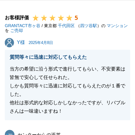
貴重なご意見を真摯に受け止め、今後の営業活動に活
かしてまいりたいと思います。
5
今後とも、どうぞよろしくお願いいたします。
お客様評価
GRANTACT市ヶ谷
/ 東京都
千代田区
（
四ツ谷駅
）の
マンション
を
ご売却
Y様
Y様
2025年4月8日
閉じる
質問等々に迅速に対応してもらえた
当方の希望に沿う形式で進行してもらい、不安要素は
皆無で安心して任せられた。
しかも質問等々に迅速に対応してもらえたのが１番で
した。
他社は形式的な対応しかしなかったですが、リバブル
さんは一味違いますね！
東急リバブル
センターからの返答