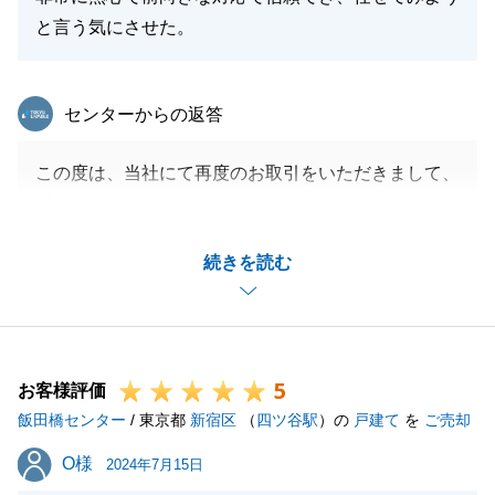
閉じる
と言う気にさせた。
東急リバブル
センターからの返答
この度は、当社にて再度のお取引をいただきまして、
誠にありがとうございました。
二度のご依頼をいただいたこと、私自身とても嬉しく
続きを読む
思います。
今回の取引において、M様には励みになるお言葉を数
多く頂きました。今後の営業人生の糧とさせて頂きま
す。
5
私共々、今後とも弊社を末永くご愛顧賜りますよう、
お客様評価
飯田橋センター
お願い申し上げます。
/ 東京都
新宿区
（
四ツ谷駅
）の
戸建て
を
ご売却
O様
O様
2024年7月15日