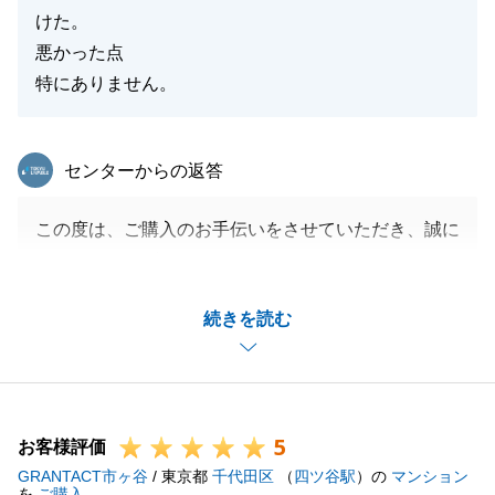
けた。
悪かった点
特にありません。
東急リバブル
センターからの返答
この度は、ご購入のお手伝いをさせていただき、誠に
ありがとうございました。
N様にご満足いただけて、私もたいへんうれしく思い
続きを読む
ます。
ご相談などございましたら、いつでもご連絡をいただ
ければ幸いです。
今後とも、どうぞよろしくお願いいたします。
5
お客様評価
GRANTACT市ヶ谷
/ 東京都
千代田区
（
四ツ谷駅
）の
マンション
を
ご購入