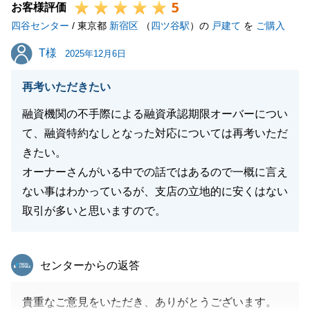
5
お客様評価
四谷センター
/ 東京都
新宿区
（
四ツ谷駅
）の
戸建て
を
ご購入
T様
T様
2025年12月6日
再考いただきたい
融資機関の不手際による融資承認期限オーバーについ
て、融資特約なしとなった対応については再考いただ
きたい。
オーナーさんがいる中での話ではあるので一概に言え
ない事はわかっているが、支店の立地的に安くはない
取引が多いと思いますので。
東急リバブル
センターからの返答
貴重なご意見をいただき、ありがとうございます。