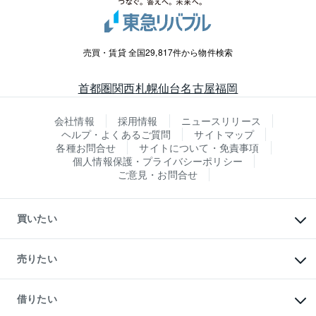
売買・賃貸 全国29,817件から物件検索
首都圏
関西
札幌
仙台
名古屋
福岡
会社情報
採用情報
ニュースリリース
ヘルプ・よくあるご質問
サイトマップ
各種お問合せ
サイトについて・免責事項
個人情報保護・プライバシーポリシー
ご意見・お問合せ
買いたい
マンションの購入
新築・分譲マンションの購入
売りたい
中古マンションの購入
一戸建ての購入
マンションの売却・査定
新築一戸建ての購入
一戸建ての売却・査定
借りたい
中古一戸建ての購入
土地の売却・査定
土地の購入