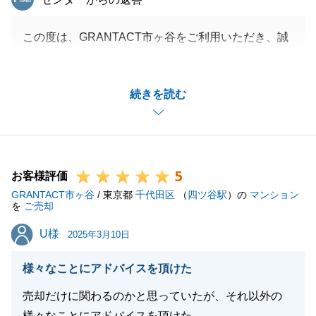
この度は、GRANTACT市ヶ谷をご利用いただき、誠
にありがとうございました。
こちらこそ、Y様の迅速なご対応のお陰で不備なくお
続きを読む
引渡しを終えることができました。
重ねて御礼申し上げます。
今後も不動産に関するご相談がありましたら、お気軽
にご相談ください。
5
何卒よろしくお願い申し上げます。
お客様評価
GRANTACT市ヶ谷
/ 東京都
千代田区
（
四ツ谷駅
）の
マンション
を
ご売却
U様
U様
2025年3月10日
閉じる
様々なことにアドバイスを頂けた
売却だけに関わるのかと思っていたが、それ以外の
様々なことにアドバイスを頂けた。