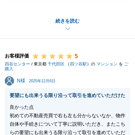
融資機関の不手際により「融資特約なし」という現状
は、私としても非常に心苦しく、重く受け止めており
続きを読む
ます。
オーナー様との調整の難しさはございますが、それを
成し遂げるのが仲介としての私の職務です。
少しでもお客様のご不安を払拭し、同じようなことに
5
ならないよう、社内でも議論させて頂きます。
お客様評価
四谷センター
今後ともよろしくお願い申し上げます。
/ 東京都
千代田区
（
四ツ谷駅
）の
マンション
を
ご
購入
N様
N様
2025年12月6日
閉じる
要望にも出来うる限り沿って取引を進めていただけた
良かった点
初めての不動産売買で右も左も分からないなか、物件
自体や手続きについて丁寧に説明いただき、またこち
らの要望にも出来うる限り沿って取引を進めていただ