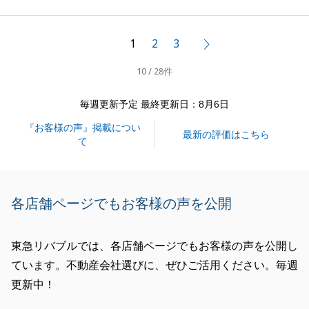
成就することができました。ありがとうございまし
た。
1
2
3
次へ
タイミング良く、ご条件の合致する買主様をご紹介す
10 / 28件
ることができ、取引に至り、ご満足を頂けたようで、
大変嬉しく思います。
毎週更新予定 最終更新日：8月6日
今後も、不動産に関連するご相談がございましたら、
『お客様の声』掲載につい
いつでも、お気軽にお問合せください。
最新の評価はこちら
て
この度は、大変お世話になりました。ありがとうござ
いました。
各店舗ページでもお客様の声を公開
閉じる
東急リバブルでは、各店舗ページでもお客様の声を公開し
ています。不動産会社選びに、ぜひご活用ください。毎週
更新中！