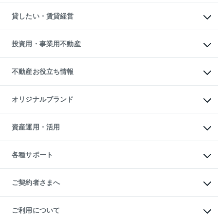
スピードAI査定
不動産購入の流れ
物件を借りる
不動産売却について
注目キーワード物件特集
オフィス・店舗の賃貸
貸したい・賃貸経営
不動産査定について
購入ガイド
借りるときの流れ
売却サービス
借りるガイド
不動産売却の流れ
無料賃料査定
多言語対応
不動産買換えの流れ
マンション賃料データ
投資用・事業用不動産
売却ガイド
賃貸管理プラン
English
繁体中文
簡体中文
リロケーションについて
投資用不動産
貸すときの流れ
事業用不動産
不動産お役立ち情報
貸すガイド
マンション投資
投資用マンション
不動産AIアドバイザー Tellus Talk
マンション一棟
マンションライブラリー
オリジナルブランド
アパート経営
人気マンションランキング
アパート投資用物件
暮らしに役立つ不動産メディア

収益物件
当社売主リノベーションマンション
「Lnote」
ビル購入（ビル一棟）
一棟リノベーションマンション

資産運用・活用
不動産相場・不動産価格情報
投資用不動産の売却査定
L`GENTE（ルジェンテ）
不動産売却FAQ
事業用不動産の売却査定
区分リノベーションマンション

不動産コラム・ニュース
等価交換事業
海外不動産
Lideas（リディアス）
不動産用語集
不動産M&A
各種サポート
投資用一棟レジデンスWELL

不動産なんでもネット相談室
アセットマネジメント・出資
SQUARE（ウェルスクエア）
住まいの税金
不動産小口投資

シニア向けサポート
物件一括検索（購入＆賃貸）
LEGACIA（レガシア）
相続サポート
ご契約者さまへ
リフォームサポート
ご契約者さまサポートメニュー
ご紹介・再契約特典
ご利用について
入居者様専用-各種ご案内（賃貸）