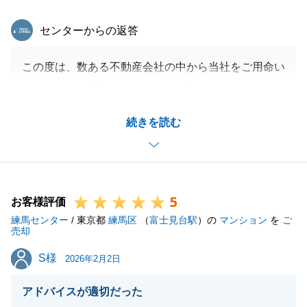
東急リバブル
センターからの返答
この度は、数ある不動産会社の中から当社をご用命い
ただきまして誠にありがとうございました。
I様ご希望の価格・売却期日までに無事お引渡しまで
続きを読む
完了することができ、私どもも安堵しております。
またご機会ございましたら、いつでもお気軽にご相談
いただけましたら幸いです。
今後とも、宜しくお願いいたします。
5
お客様評価
練馬センター
/ 東京都
練馬区
（
富士見台駅
）の
マンション
を
ご
売却
閉じる
S様
S様
2026年2月2日
アドバイスが適切だった