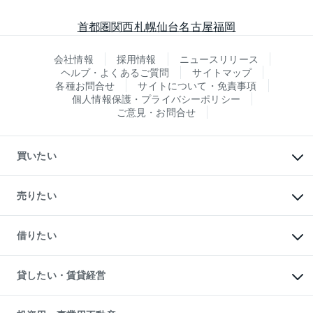
首都圏
関西
札幌
仙台
名古屋
福岡
会社情報
採用情報
ニュースリリース
ヘルプ・よくあるご質問
サイトマップ
各種お問合せ
サイトについて・免責事項
個人情報保護・プライバシーポリシー
ご意見・お問合せ
買いたい
マンションの購入
新築・分譲マンションの購入
売りたい
中古マンションの購入
一戸建ての購入
マンションの売却・査定
新築一戸建ての購入
一戸建ての売却・査定
借りたい
中古一戸建ての購入
土地の売却・査定
土地の購入
スピードAI査定
不動産購入の流れ
物件を借りる
不動産売却について
注目キーワード物件特集
オフィス・店舗の賃貸
貸したい・賃貸経営
不動産査定について
購入ガイド
借りるときの流れ
売却サービス
借りるガイド
不動産売却の流れ
無料賃料査定
多言語対応
不動産買換えの流れ
マンション賃料データ