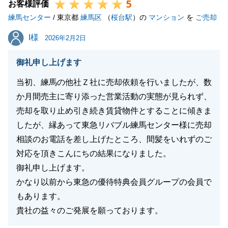
5
お客様評価
練馬センター
/ 東京都
練馬区
（
桜台駅
）の
マンション
を
ご売却
閉じる
I様
I様
2026年2月2日
御礼申し上げます
当初、練馬の他社Ｚ社に売却依頼を行いましたが、数
か月間売主に寄り添った営業活動の実態が見られず、
売却を取り止め引き続き賃貸物件とすることに傾きま
したが、縁あって東急リバブル練馬センター様に売却
相談のお電話を差し上げたところ、間髪をいれずのご
対応を頂きこんにちの結果になりました。
御礼申し上げます。
かなり以前から東急の優待特典会員グループの会員で
もあります。
貴社の益々のご発展を願っております。