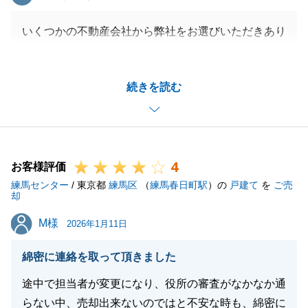
いくつかの不動産会社から弊社をお選びいただきあり
がとうございました。
この度はご期待に応える良いお結果となり、良かった
続きを読む
です。
また機会があれば是非、お声掛け頂けたらと思いま
す。
4
お客様評価
練馬センター
/ 東京都
練馬区
（
練馬春日町駅
）の
戸建て
を
ご売
閉じる
却
M様
M様
2026年1月11日
綿密に連絡を取って頂きました
途中で担当者が変更になり、役所の審査がなかなか通
らない中、売却出来ないのではと不安な時も、綿密に