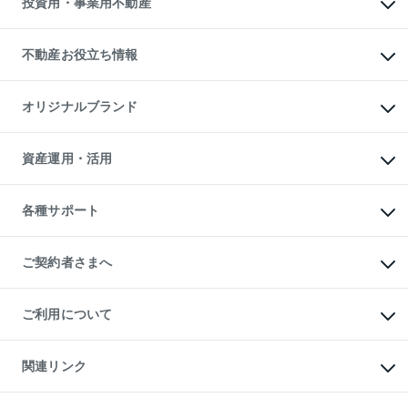
投資用・事業用不動産
売却ガイド
賃貸管理プラン
English
繁体中文
簡体中文
リロケーションについて
投資用不動産
貸すときの流れ
事業用不動産
不動産お役立ち情報
貸すガイド
マンション投資
投資用マンション
不動産AIアドバイザー Tellus Talk
マンション一棟
マンションライブラリー
オリジナルブランド
アパート経営
人気マンションランキング
アパート投資用物件
暮らしに役立つ不動産メディア

収益物件
当社売主リノベーションマンション
「Lnote」
ビル購入（ビル一棟）
一棟リノベーションマンション

資産運用・活用
不動産相場・不動産価格情報
投資用不動産の売却査定
L`GENTE（ルジェンテ）
不動産売却FAQ
事業用不動産の売却査定
区分リノベーションマンション

不動産コラム・ニュース
等価交換事業
海外不動産
Lideas（リディアス）
不動産用語集
不動産M&A
各種サポート
投資用一棟レジデンスWELL

不動産なんでもネット相談室
アセットマネジメント・出資
SQUARE（ウェルスクエア）
住まいの税金
不動産小口投資

シニア向けサポート
物件一括検索（購入＆賃貸）
LEGACIA（レガシア）
相続サポート
ご契約者さまへ
リフォームサポート
ご契約者さまサポートメニュー
ご紹介・再契約特典
ご利用について
入居者様専用-各種ご案内（賃貸）
東急こすもす会「こすもすWeb」
本人確認に関するお客様へのお願い
金融商品取引について
関連リンク
東急リバブル ソーシャルメディアポリシー
ご意見・お問い合わせ（金融商品取引専用の相談・お問い合わせ窓口）
すまいValue
保険募集におけるプライバシー・ポリシー