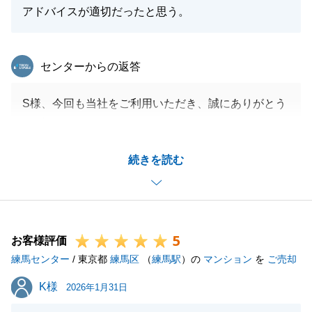
アドバイスが適切だったと思う。
東急リバブル
センターからの返答
S様、今回も当社をご利用いただき、誠にありがとう
ございました。
大切な不動産をお任せいただき、大変光栄でございま
続きを読む
した。
またご機会ございましたら、いつでもお気軽にご相談
いただけましたら幸いです。
今後とも、宜しくお願いいたします。
5
お客様評価
練馬センター
/ 東京都
練馬区
（
練馬駅
）の
マンション
を
ご売却
閉じる
K様
K様
2026年1月31日