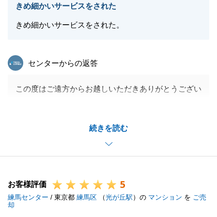
きめ細かいサービスをされた
きめ細かいサービスをされた。
東急リバブル
センターからの返答
この度はご遠方からお越しいただきありがとうござい
ました。
また弊社を再利用を頂きありがとうございます。
続きを読む
販売では良いご縁となり、ご希望価格での売却となり
良かったです。
また機会がございましたらご利用いただけますと幸い
です。
5
お客様評価
練馬センター
/ 東京都
練馬区
（
光が丘駅
）の
マンション
を
ご売
却
閉じる