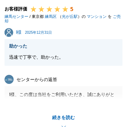
5
お客様評価
閉じる
練馬センター
/ 東京都
練馬区
（
光が丘駅
）の
マンション
を
ご売
却
I様
I様
2025年12月31日
助かった
迅速で丁寧で、助かった。
東急リバブル
センターからの返答
I様、この度は当社をご利用いただき、誠にありがと
うございました。
ご売却のお手伝いができ、嬉しく思います。
続きを読む
また何か不動産でお困りなことがございましたら、お
気軽にお申し付けくださいませ。