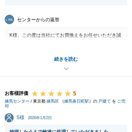
東急リバブル
センターからの返答
K様、この度は当社にてお買換えをお任せいただき誠
に有難うございました。
売却・購入共に同日でのお手続きであり、決済の場所
続きを読む
についても移動が必要なためK様にはお手数お掛け致
しましたが、スムーズなお取引を行え大変感謝してお
ります。
今後もお困りごとがございましたらお声掛けいただけ
5
ますと幸いです。
お客様評価
練馬センター
引き続きよろしくお願いいたします。
/ 東京都
練馬区
（
練馬春日町駅
）の
戸建て
を
ご売
却
S様
S様
2026年1月2日
閉じる
納得したうえで敏速に処理していただきました