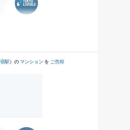
新宿駅
）の
マンション
を
ご売却
東急リバブル