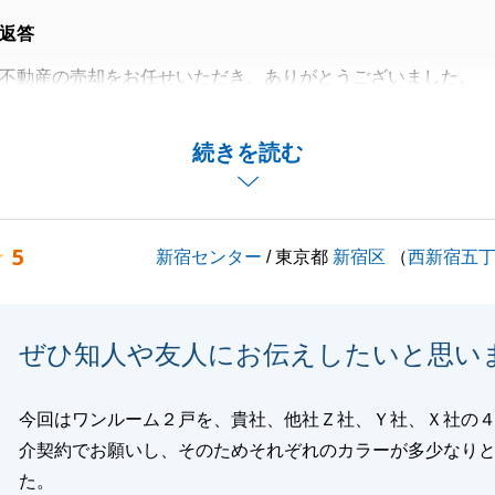
返答
不動産の売却をお任せいただき、ありがとうございました。
とし、今後もより一層、お客様にご満足いただけるよう誠心
ります。
続きを読む
ご相談事がございましたら、些細なことでも構いませんの
気軽にお声がけください。
5
新宿センター
/ 東京都
新宿区
（
西新宿五
閉じる
ぜひ知人や友人にお伝えしたいと思い
今回はワンルーム２戸を、貴社、他社Ｚ社、Ｙ社、Ｘ社の
介契約でお願いし、そのためそれぞれのカラーが多少なり
た。