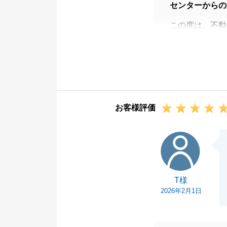
センターからの
この度は、不動
た。
この度のお取引
たです。
改めて、御礼申
また何かあれば
お客様評価
ご連絡、心より
T様
T様
2026年2月1日