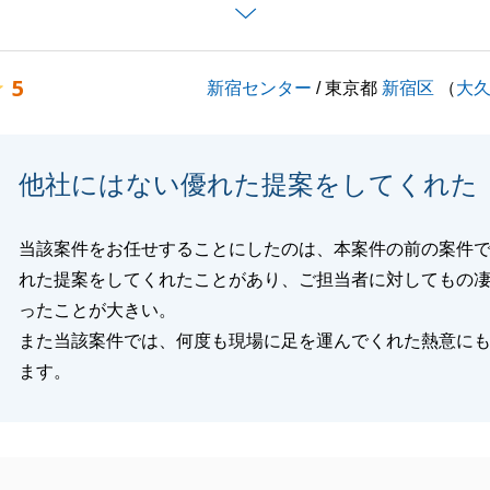
連絡等がこまめにあった点を評価いただきまして重ねて御礼
活躍をお祈り申し上げます。
5
新宿センター
/ 東京都
新宿区
（
大
閉じる
他社にはない優れた提案をしてくれた
当該案件をお任せすることにしたのは、本案件の前の案件
れた提案をしてくれたことがあり、ご担当者に対してもの
ったことが大きい。
また当該案件では、何度も現場に足を運んでくれた熱意に
ます。