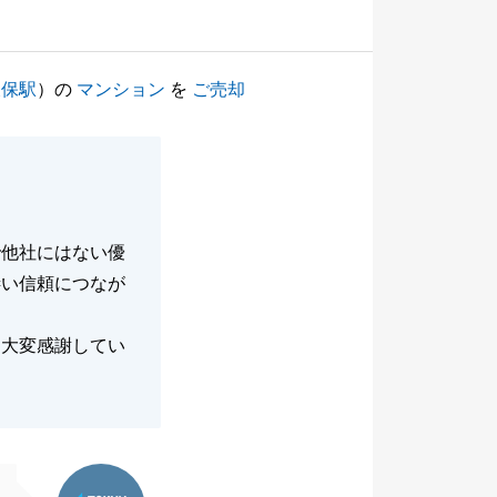
久保駅
）の
マンション
を
ご売却
で他社にはない優
凄い信頼につなが
も大変感謝してい
東急リバブル