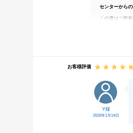
センターからの
この度はご所有
Y様からのコメ
当社でご成約す
私自身、非常に
今後もご相談等
何卒宜しくお願
お客様評価
Y様
Y様
2026年1月14日