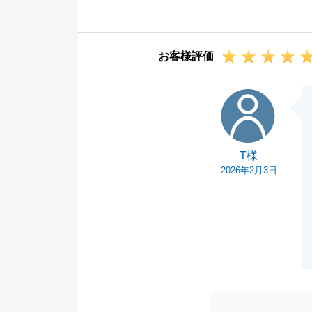
また、私からの
申し上げます。
M様の益々のご
お客様評価
T様
T様
2026年2月3日