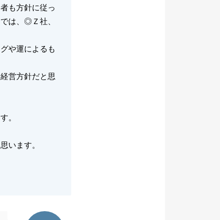
当者も方針に従っ
じでは、◎Ｚ社、
ングや運によるも
と経営方針だと思
。
ます。
と思います。
。
東急リバブル