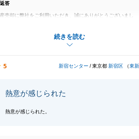
返答
産売却に弊社をご利用いただき、誠にありがとうございまし
を通じ、T様のご不安を解消することができ、本当に良かっ
続きを読む
し上げます。
、いつでもご相談くださいませ。
5
新宿センター
/ 東京都
新宿区
（
東
お待ち申し上げております。
熱意が感じられた
閉じる
熱意が感じられた。