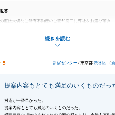
返答
の度は大切なご所有不動産のご売却窓口に弊社をお選び頂き
ございます。
中アンケートにご協力頂き誠にありがとうございます。
続きを読む
金決済まで年末年始もはさむ短いスケジュールではございま
でＹ様、Ｋ様にご協力頂き滞りなく手続きを進めることがで
5
新宿センター
/ 東京都
渋谷区
（
申し上げます。ありがとうございました。
ことがございましたらお気軽にご相談下さいませ。
とうございました。今後とも宜しくお願いいたします。
提案内容もとても満足のいくものだっ
対応が一番早かった。
閉じる
提案内容もとても満足のいくものだった。
経験豊富な担当の方だったので安心感もあり、今後も不動