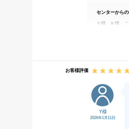
センターからの
Ｙ様、Ｋ様、こ
誠にありがとう
また、ご多忙の
ご契約から残代
したが、各場面
きました。
お客様評価
改めて深く感謝
今後もお困りの
Y様
この度はありが
Y様
2026年1月11日