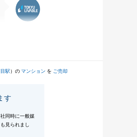
丁目駅
）の
マンション
を
ご売却
ます
４社同時に一般媒
とも見られまし