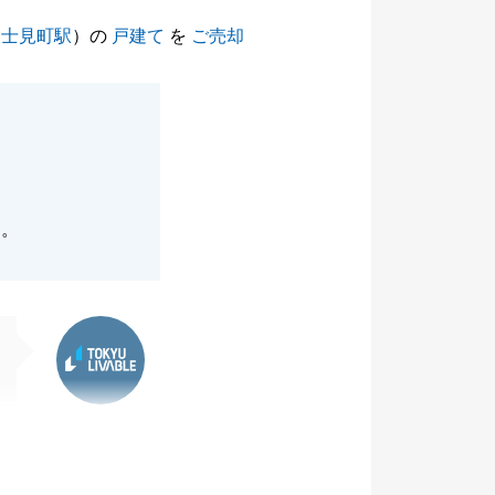
富士見町駅
）の
戸建て
を
ご売却
た。
東急リバブル