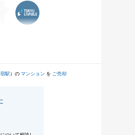
東急リバブル
新宿駅
）の
マンション
を
ご売却
た
産について相談し