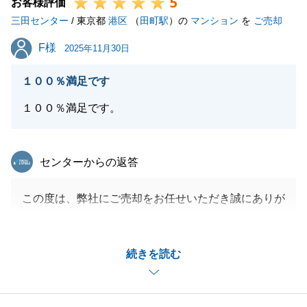
5
お客様評価
三田センター
/ 東京都
港区
（
田町駅
）の
マンション
を
ご売却
閉じる
F様
F様
2025年11月30日
１００％満足です
１００％満足です。
東急リバブル
センターからの返答
この度は、弊社にご売却をお任せいただき誠にありが
とうございます。
嬉しいお言葉ありがとうございます。
続きを読む
今後の営業活動の励みになります。
引き続きお困りごと等ございましたらお気軽にご連絡
ください。