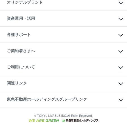
マンションライブラリー
オリジナルブランド
アパート経営
人気マンションランキング
アパート投資用物件
暮らしに役立つ不動産メディア

収益物件
当社売主リノベーションマンション
「Lnote」
ビル購入（ビル一棟）
一棟リノベーションマンション

資産運用・活用
不動産相場・不動産価格情報
投資用不動産の売却査定
L`GENTE（ルジェンテ）
不動産売却FAQ
事業用不動産の売却査定
区分リノベーションマンション

不動産コラム・ニュース
等価交換事業
海外不動産
Lideas（リディアス）
不動産用語集
不動産M&A
各種サポート
投資用一棟レジデンスWELL

不動産なんでもネット相談室
アセットマネジメント・出資
SQUARE（ウェルスクエア）
住まいの税金
不動産小口投資

シニア向けサポート
物件一括検索（購入＆賃貸）
LEGACIA（レガシア）
相続サポート
ご契約者さまへ
リフォームサポート
ご契約者さまサポートメニュー
ご紹介・再契約特典
ご利用について
入居者様専用-各種ご案内（賃貸）
東急こすもす会「こすもすWeb」
本人確認に関するお客様へのお願い
金融商品取引について
関連リンク
東急リバブル ソーシャルメディアポリシー
ご意見・お問い合わせ（金融商品取引専用の相談・お問い合わせ窓口）
すまいValue
保険募集におけるプライバシー・ポリシー
これからご結婚される方に東急百貨店のブライダルクラブ
東急不動産ホールディングスグループリンク
ダイレクトメール（郵送物）・Eメールなどの送付停止について
人材サービスのご用命は 東急リバブルスタッフ株式会社まで
宅地建物取引業者の皆様へ
東北の逸品を贈ります 東北すぐれものセレクション
東急不動産
民泊の開業・運営のご相談は「ReINN株式会社」まで
東急コミュニティー
© TOKYU LIVABLE,INC.All Right Reserved.
東急リバブル
東急住宅リース