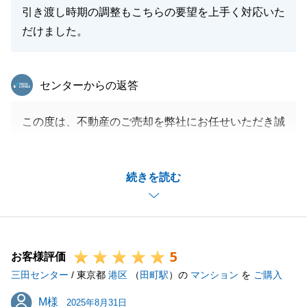
引き渡し時期の調整もこちらの要望を上手く対応いた
だけました。
東急リバブル
センターからの返答
この度は、不動産のご売却を弊社にお任せいただき誠
にありがとうございます。
お部屋も常に綺麗で良い匂いがしており、ご案内の際
続きを読む
はかなり好印象でした。
これもＭ様の多大なるご協力のおかげです。ありがと
うございます。
今後も不動産のご相談がございましたらお気軽にお申
5
し付けくださいませ。
お客様評価
三田センター
よろしくお願い申し上げます。
/ 東京都
港区
（
田町駅
）の
マンション
を
ご購入
M様
M様
2025年8月31日