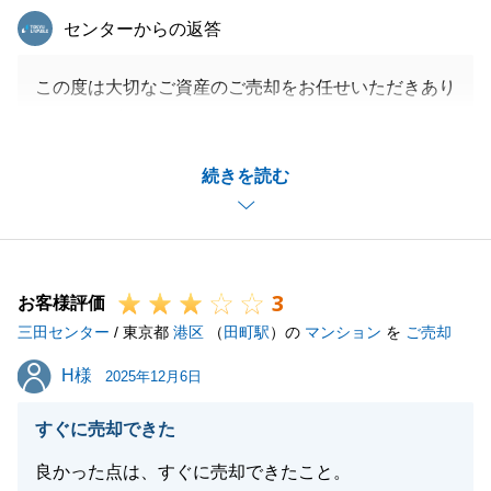
東急リバブル
センターからの返答
この度は大切なご資産のご売却をお任せいただきあり
がとうございました。
お引渡しまで無事に迎えられましたのは、迅速なご協
続きを読む
力があってのことですので、重ねて御礼申し上げま
す。
今後不動産のことでお困りなことがございましたら、
是非東急リバブルへお声掛けくださいませ。
3
引き続きよろしくお願い申し上げます。
お客様評価
三田センター
/ 東京都
港区
（
田町駅
）の
マンション
を
ご売却
H様
H様
2025年12月6日
閉じる
すぐに売却できた
良かった点は、すぐに売却できたこと。