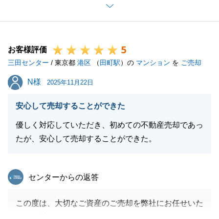
ありがとうございました。これから長いお付き合いに
なりますので、引き続きどうぞよろしくお願い申し上
げます。
5
お客様評価
三田センター
/ 東京都
港区
（
田町駅
）の
マンション
を
ご売却
閉じる
N様
N様
2025年11月22日
安心して売却することができた
優しく対応していただき、初めての不動産売却であっ
たが、安心して売却することができた。
東急リバブル
センターからの返答
この度は、大切なご資産のご売却を弊社にお任せいた
だき、誠にありがとうございました。