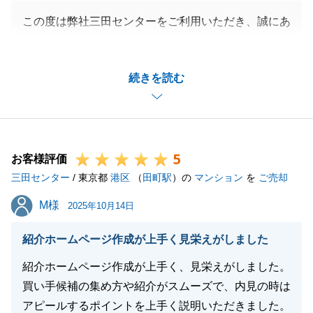
この度は弊社三田センターをご利用いただき、誠にあ
りがとうございます。
I様のご協力もあり、スムーズにご成約までつなげら
続きを読む
れたことを嬉しく思います。
今後も不動産に関するご不明点がございましたら、お
気軽にご相談ください。
引き続きよろしくお願いいたします。
5
お客様評価
三田センター
/ 東京都
港区
（
田町駅
）の
マンション
を
ご売却
閉じる
M様
M様
2025年10月14日
紹介ホームページ作成が上手く見栄えがしました
紹介ホームページ作成が上手く、見栄えがしました。
買い手候補の集め方や紹介がスムーズで、内見の時は
アピールするポイントを上手く説明いただきました。