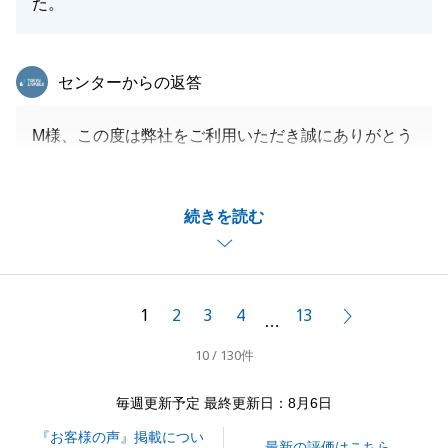
た。
東急リバブル
センターからの返答
M様、この度は弊社をご利用いただき誠にありがとう
ごさいます。
内覧時のご対応が素晴らしく、早期高値で成約させる
続きを読む
ことができました。
二人三脚でご売却活動している感覚があり、大変心強
かったです。
またお困りごとなどございましたらお気軽にお声がけ
1
2
3
4
13
次へ
…
くださいませ。
10 / 130件
引き続きどうぞよろしくお願い申し上げます。
毎週更新予定 最終更新日：8月6日
『お客様の声』掲載につい
閉じる
最新の評価はこちら