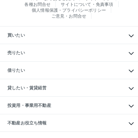
各種お問合せ
サイトについて・免責事項
個人情報保護・プライバシーポリシー
ご意見・お問合せ
買いたい
マンションの購入
新築・分譲マンションの購入
売りたい
中古マンションの購入
一戸建ての購入
マンションの売却・査定
新築一戸建ての購入
一戸建ての売却・査定
借りたい
中古一戸建ての購入
土地の売却・査定
土地の購入
スピードAI査定
不動産購入の流れ
物件を借りる
不動産売却について
注目キーワード物件特集
オフィス・店舗の賃貸
貸したい・賃貸経営
不動産査定について
購入ガイド
借りるときの流れ
売却サービス
借りるガイド
不動産売却の流れ
無料賃料査定
多言語対応
不動産買換えの流れ
マンション賃料データ
投資用・事業用不動産
売却ガイド
賃貸管理プラン
English
繁体中文
簡体中文
リロケーションについて
投資用不動産
貸すときの流れ
事業用不動産
不動産お役立ち情報
貸すガイド
マンション投資
投資用マンション
不動産AIアドバイザー Tellus Talk
マンション一棟