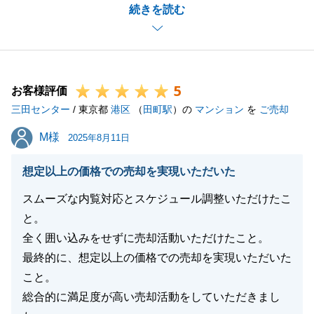
続きを読む
りなくお取引できました。
ご家族様で快適にお住まいいただけますと幸いです。
引き続きお困りごと等ございましたらお気軽にご連絡
ください。
5
お客様評価
三田センター
/ 東京都
港区
（
田町駅
）の
マンション
を
ご売却
閉じる
M様
M様
2025年8月11日
想定以上の価格での売却を実現いただいた
スムーズな内覧対応とスケジュール調整いただけたこ
と。
全く囲い込みをせずに売却活動いただけたこと。
最終的に、想定以上の価格での売却を実現いただいた
こと。
総合的に満足度が高い売却活動をしていただきまし