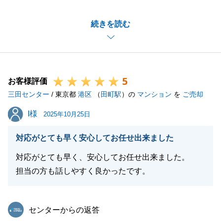
安心して進めていただけたとの暖かいコメントをいた
続きを読む
だき、大変光栄です。
ご売却活動開始時は、N様のお部屋と類似する売却情
報が複数販売中でしたが、常にお住み替え希望時期や
ご意向を共有いただけたことで売却プランを明確にご
5
提案できたと存じます。
お客様評価
三田センター
また、内覧時の検討者様とのやり取りや建具可動方法
/ 東京都
港区
（
田町駅
）の
マンション
を
ご売却
のご説明など、快くご対応いただきありがとうござい
I様
I様
2025年10月25日
ました。
今後とも、不動産に関するご相談やご要望がございま
対応がとても早く安心してお任せ出来ました
したら、いつでもお気軽にご連絡ください。今後とも
対応がとても早く、安心してお任せ出来ました。
どうぞよろしくお願い申し上げます。
担当の方も話しやすく良かったです。
東急リバブル
閉じる
センターからの返答