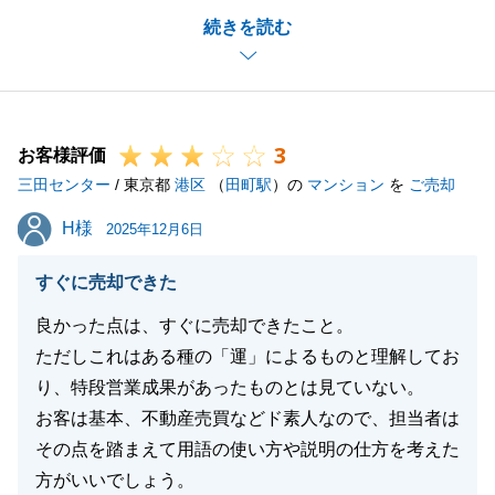
続きを読む
が昨日のことのように思い出されます。
そんな思い入れのある物件のご売却をお任せいただき
ありがとうございます。
またお役に立ちたいと思っておりますので、引き続き
3
どうぞよろしくお願い申し上げます。
お客様評価
三田センター
/ 東京都
港区
（
田町駅
）の
マンション
を
ご売却
H様
H様
2025年12月6日
閉じる
すぐに売却できた
良かった点は、すぐに売却できたこと。
ただしこれはある種の「運」によるものと理解してお
り、特段営業成果があったものとは見ていない。
お客は基本、不動産売買などド素人なので、担当者は
その点を踏まえて用語の使い方や説明の仕方を考えた
方がいいでしょう。