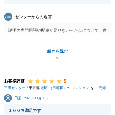
東急リバブル
センターからの返答
説明の専門用語や配慮が足りなかった点について、貴
重なご意見をいただきありがとうございます。
お客様の立場に立った、分かりやすい説明、お話がで
続きを読む
きるよう努めてまいります。
この度は、三田センターをご利用いただきましてあり
がとうございました。
5
お客様評価
三田センター
/ 東京都
港区
（
田町駅
）の
マンション
を
ご売却
閉じる
F様
F様
2025年11月30日
１００％満足です