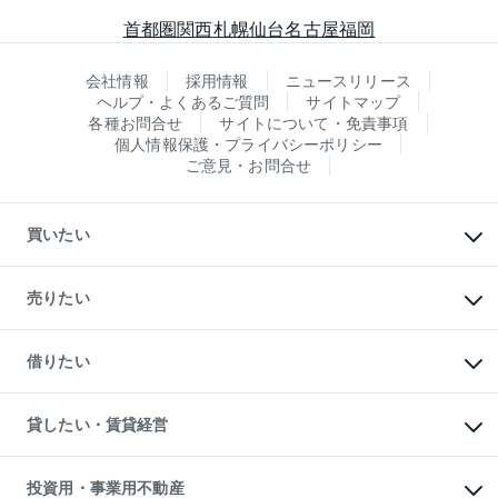
首都圏
関西
札幌
仙台
名古屋
福岡
会社情報
採用情報
ニュースリリース
ヘルプ・よくあるご質問
サイトマップ
各種お問合せ
サイトについて・免責事項
個人情報保護・プライバシーポリシー
ご意見・お問合せ
買いたい
マンションの購入
新築・分譲マンションの購入
売りたい
中古マンションの購入
一戸建ての購入
マンションの売却・査定
新築一戸建ての購入
一戸建ての売却・査定
借りたい
中古一戸建ての購入
土地の売却・査定
土地の購入
スピードAI査定
不動産購入の流れ
物件を借りる
不動産売却について
注目キーワード物件特集
オフィス・店舗の賃貸
貸したい・賃貸経営
不動産査定について
購入ガイド
借りるときの流れ
売却サービス
借りるガイド
不動産売却の流れ
無料賃料査定
多言語対応
不動産買換えの流れ
マンション賃料データ
投資用・事業用不動産
売却ガイド