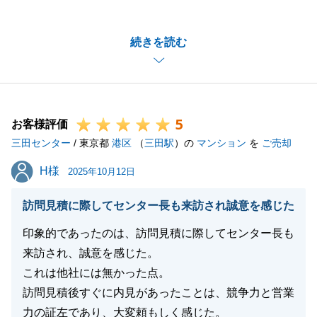
にありがとうございます。
お部屋も常に綺麗で良い匂いがしており、ご案内の際
続きを読む
はかなり好印象でした。
これもＭ様の多大なるご協力のおかげです。ありがと
うございます。
今後も不動産のご相談がございましたらお気軽にお申
5
し付けくださいませ。
お客様評価
三田センター
よろしくお願い申し上げます。
/ 東京都
港区
（
三田駅
）の
マンション
を
ご売却
H様
H様
2025年10月12日
閉じる
訪問見積に際してセンター長も来訪され誠意を感じた
印象的であったのは、訪問見積に際してセンター長も
来訪され、誠意を感じた。
これは他社には無かった点。
訪問見積後すぐに内見があったことは、競争力と営業
力の証左であり、大変頼もしく感じた。