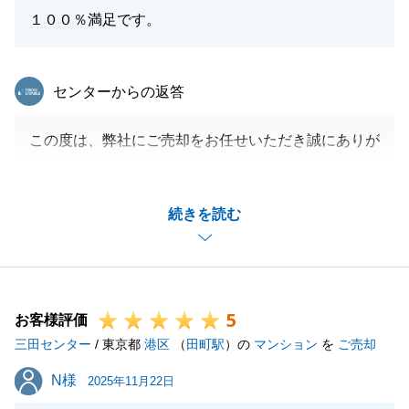
１００％満足です。
東急リバブル
センターからの返答
この度は、弊社にご売却をお任せいただき誠にありが
とうございます。
嬉しいお言葉ありがとうございます。
続きを読む
今後の営業活動の励みになります。
引き続きお困りごと等ございましたらお気軽にご連絡
ください。
よろしくお願い申し上げます。
5
お客様評価
三田センター
/ 東京都
港区
（
田町駅
）の
マンション
を
ご売却
閉じる
N様
N様
2025年11月22日