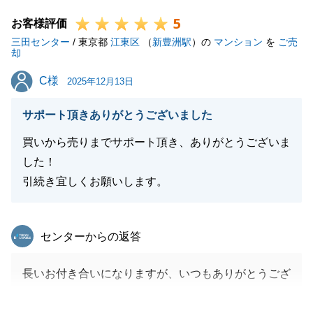
弊社へ大切なご資産売却について、ご相談、お任せい
5
ただきましてありがとうございました。
お客様評価
三田センター
/ 東京都
江東区
（
新豊洲駅
）の
マンション
を
ご売
却
C様
C様
2025年12月13日
閉じる
サポート頂きありがとうございました
買いから売りまでサポート頂き、ありがとうございま
した！
引続き宜しくお願いします。
東急リバブル
センターからの返答
長いお付き合いになりますが、いつもありがとうござ
います。
4年前に色んな物件を内見して、購入いただいたこと