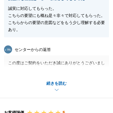
誠実に対応してもらった。
こちらの要望にも概ね是々非々で対応してもらった。
閉じる
こちらからの要望の意図などをもう少し理解する必要
あり。
東急リバブル
センターからの返答
この度はご契約をいただき誠にありがとうございまし
た。誠実な対応とのお言葉をいただき、心より感謝申
し上げます。
続きを読む
一方で、ご要望の「意図」を汲み取る点において、至
らぬ点があったとのこと、申し訳ございません。
今後は表面的な回答に留まらず、お客様の言葉の背景
にある想いや目的まで深く理解し、より本質的なサポ
5
ートができるよう精進してまいります。
お客様評価