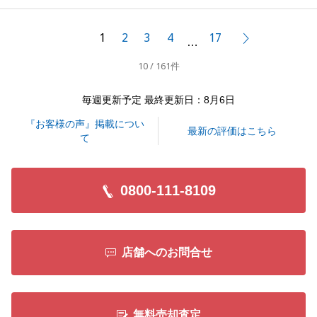
これもH様のおかげだと思っております。
引き続き不動産のご相談は是非お任せいただければと
1
2
3
4
17
次へ
…
存じます。
10 / 161件
よろしくお願い申し上げます。
毎週更新予定 最終更新日：8月6日
『お客様の声』掲載につい
閉じる
最新の評価はこちら
て
0800-111-8109
店舗へのお問合せ
無料売却査定