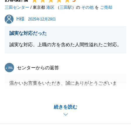
三田センター
この度は貴重な気づきをいただき、誠にありがとうご
/ 東京都
港区
（
三田駅
）の
その他
を
ご売却
ざいました。
H様
H様
2025年12月29日
誠実な対応だった
閉じる
誠実な対応、上職の方を含めた人間性溢れたご対応。
東急リバブル
センターからの返答
温かいお言葉をいただき、誠にありがとうございま
す。
Ｈ様にそのように仰っていただけたことは、とても嬉
続きを読む
しく励みとなります。
今後も不動産に関するご要望等ございましたら、いつ
でもご連絡をお待ちしております。