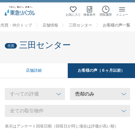
お気に入り
検索条件
閲覧履歴
メニュー
産売買・仲介トップ
店舗情報
三田センター
お客様の声一覧
三田センター
売買
お客様の声（６ヶ月以前）
店舗詳細
表示はアンケート回収日順（回収日が同じ場合は評価が高い順）