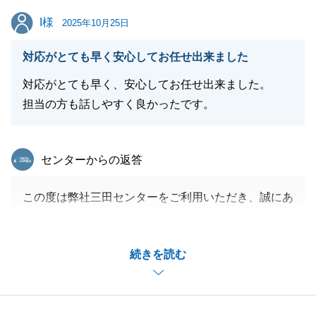
のご説明など、快くご対応いただきありがとうござい
I様
I様
2025年10月25日
ました。
今後とも、不動産に関するご相談やご要望がございま
対応がとても早く安心してお任せ出来ました
したら、いつでもお気軽にご連絡ください。今後とも
対応がとても早く、安心してお任せ出来ました。
どうぞよろしくお願い申し上げます。
担当の方も話しやすく良かったです。
東急リバブル
閉じる
センターからの返答
この度は弊社三田センターをご利用いただき、誠にあ
りがとうございます。
I様のご協力もあり、スムーズにご成約までつなげら
続きを読む
れたことを嬉しく思います。
今後も不動産に関するご不明点がございましたら、お
気軽にご相談ください。
引き続きよろしくお願いいたします。