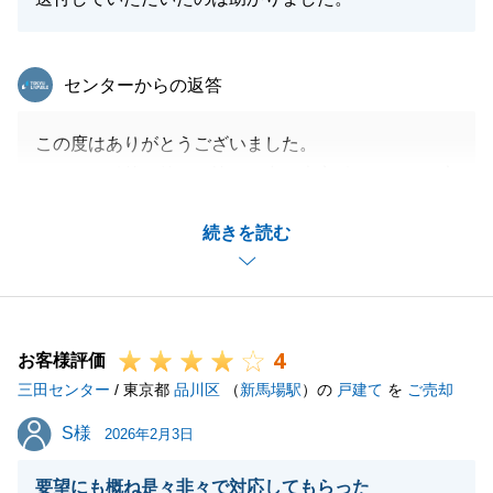
東急リバブル
センターからの返答
この度はありがとうございました。
また、お引越し後のお忙しい中、大変励みになるお言
葉をいただき、誠にありがとうございます。
続きを読む
「迅速・丁寧」は私のモットーですので、内見から費
用面のご相談まで、お役に立てたなら光栄です。
税理士様への書類送付も、無事にお手続きに間に合っ
たようで安心いたしました。
4
お取引が終わってからも、こうして頼りにしていただ
お客様評価
三田センター
けることが、営業として一番の喜びです。
/ 東京都
品川区
（
新馬場駅
）の
戸建て
を
ご売却
今後も住まいのパートナーとして全力でサポートいた
S様
S様
2026年2月3日
しますので、何かあればいつでもお気軽にご連絡くだ
さい。
要望にも概ね是々非々で対応してもらった