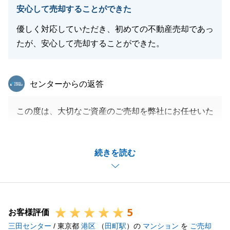
安心して売却することができた
優しく対応していただき、初めての不動産売却であっ
たが、安心して売却することができた。
東急リバブル
センターからの返答
この度は、大切なご資産のご売却を弊社にお任せいた
だき、誠にありがとうございました。
安心して進めていただけたとの暖かいコメントをいた
続きを読む
だき、大変光栄です。
ご売却活動開始時は、N様のお部屋と類似する売却情
報が複数販売中でしたが、常にお住み替え希望時期や
ご意向を共有いただけたことで売却プランを明確にご
5
提案できたと存じます。
お客様評価
三田センター
また、内覧時の検討者様とのやり取りや建具可動方法
/ 東京都
港区
（
田町駅
）の
マンション
を
ご売却