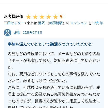
5
お客様評価
三田センター
/ 東京都
港区
（
赤羽橋駅
）の
マンション
を
ご売却
S様
S様
2026年2月6日
事情を汲んでいただいて融通をつけていただいた
内見などの各段階において、メールなどの返信や各種
サポートが充実しており、対応も迅速にしていただい
た。
なお、費用などについてもこちらの事情を汲んでいた
だいて、融通をつけていただいた。
さらに、引越後２ヶ月経過しているにも関わらず、税
理士に提出する必要がある売買契約書がみつからなか
ったのですが、担当の方が速やかに用意して税理士に
送付していただいたのは助かりました。