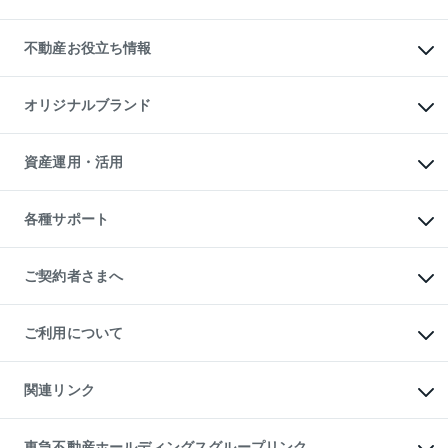
賃貸管理プラン
English
繁体中文
簡体中文
リロケーションについて
投資用不動産
貸すときの流れ
事業用不動産
不動産お役立ち情報
貸すガイド
マンション投資
投資用マンション
不動産AIアドバイザー Tellus Talk
マンション一棟
マンションライブラリー
オリジナルブランド
アパート経営
人気マンションランキング
アパート投資用物件
暮らしに役立つ不動産メディア

収益物件
当社売主リノベーションマンション
「Lnote」
ビル購入（ビル一棟）
一棟リノベーションマンション

資産運用・活用
不動産相場・不動産価格情報
投資用不動産の売却査定
L`GENTE（ルジェンテ）
不動産売却FAQ
事業用不動産の売却査定
区分リノベーションマンション

不動産コラム・ニュース
等価交換事業
海外不動産
Lideas（リディアス）
不動産用語集
不動産M&A
各種サポート
投資用一棟レジデンスWELL

不動産なんでもネット相談室
アセットマネジメント・出資
SQUARE（ウェルスクエア）
住まいの税金
不動産小口投資

シニア向けサポート
物件一括検索（購入＆賃貸）
LEGACIA（レガシア）
相続サポート
ご契約者さまへ
リフォームサポート
ご契約者さまサポートメニュー
ご紹介・再契約特典
ご利用について
入居者様専用-各種ご案内（賃貸）
東急こすもす会「こすもすWeb」
本人確認に関するお客様へのお願い
金融商品取引について
関連リンク
東急リバブル ソーシャルメディアポリシー
ご意見・お問い合わせ（金融商品取引専用の相談・お問い合わせ窓口）
すまいValue
保険募集におけるプライバシー・ポリシー
これからご結婚される方に東急百貨店のブライダルクラブ
東急不動産ホールディングスグループリンク