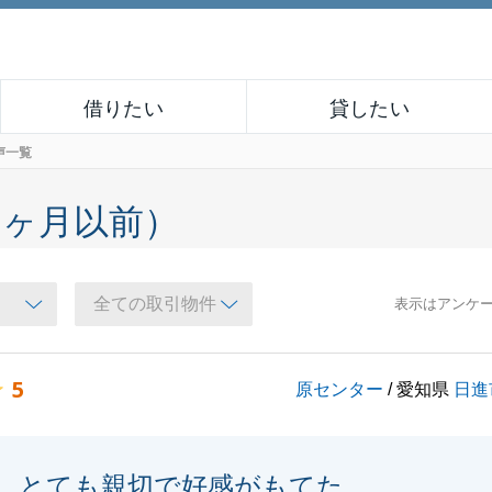
借りたい
貸したい
声一覧
６ヶ月以前）
表示はアンケ
5
原センター
/ 愛知県
日進
とても親切で好感がもてた