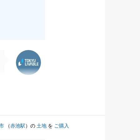
東急リバブル
市
（
赤池駅
）の
土地
を
ご購入