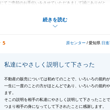
にてご売却のお手伝いをさせていただきまして誠にありがと
。
O様のご協力あってのものだと考えております。
続きを読む
関するご相談だけでなく、些細なことでも何なりとお気軽に
。
度は誠にありがとうございました。
5
原センター
/ 愛知県
日進
閉じる
私達にやさしく説明して下さった
不動産の販売については初めてのことで、いろいろの規約
一生に一度のことの方がほとんどであり、いろいろの規約
ます。
そこの説明を相手の私達にやさしく説明して下さったこと
つまり相手の身になってして下されたことに感謝します。