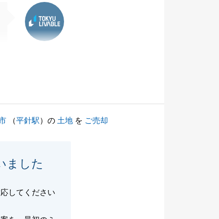
東急リバブル
市
（
平針駅
）の
土地
を
ご売却
いました
対応してください