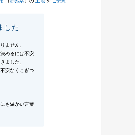
市
（
赤池駅
）の
土地
を
ご売却
ました
ありません。
を決めるには不安
だきました。
で不安なくこぎつ
もにも温かい言葉