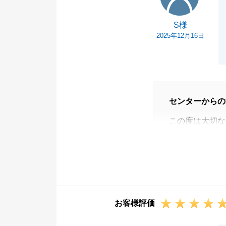
S様
2025年12月16日
センターからの
この度は大切な
ご利用いただき
遠方にお住いの
事にお取引が完
S様の周囲のか
しゃいましたら
お客様評価
引き続きS様の
今後とも何卒、