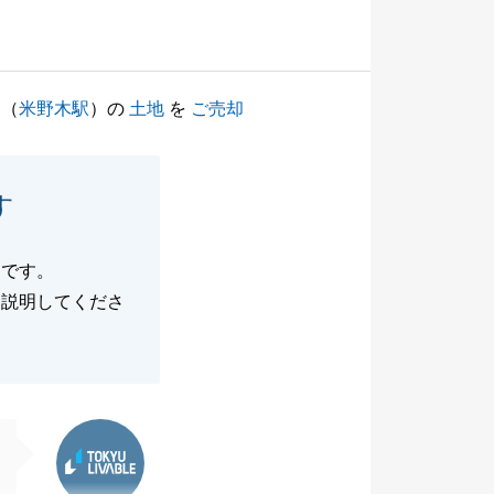
（
米野木駅
）の
土地
を
ご売却
す
たです。
に説明してくださ
東急リバブル