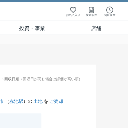
お気に入り
検索条件
閲覧履歴
投資・事業
店舗
ート回収日順（回収日が同じ場合は評価が高い順）
市
（
赤池駅
）の
土地
を
ご売却