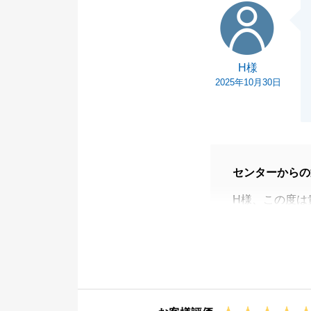
H様
H様
2025年10月30日
センターからの
H様、この度は
_お嬢様が天使
_また下の子も
が応援しており
_今後何かお手
い。宜しくお願