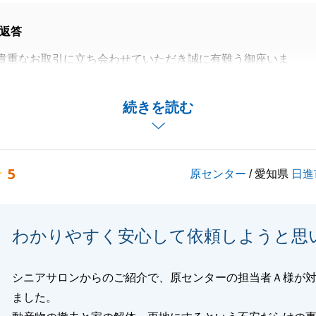
返答
貴重なお取引に立ち会わせていただき誠に有難う御座いま
産もおめでとうございます。
続きを読む
で終始心が温まりましてお褒めのお言葉もいただき大変恐縮
を胸に、これからも日々精進してまいります。
5
原センター
/ 愛知県
日進
建ちましたらお伺いさせてただきます、宜しくお願いいたし
わかりやすく安心して依頼しようと思
閉じる
シニアサロンからのご紹介で、原センターの担当者Ａ様が
ました。