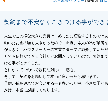
5
名古屋栄センター
/ 愛知県
日進
閉じる
契約まで不安なくこぎつける事ができ
人生でこの様な大きな売買は、めったに経験するものでは
動いたお金の額も大きかったので、正直、素人の私が業者
が大きく、ハウスメーカーの営業スタッフに紹介していた
とても信頼ができる会社だとお聞きしていたので、契約ま
ける事ができました。
とにかくていねいで親切な対応に、感心。
そして、契約をお願いして本当に良かったと思います。
子供が孫を連れてお会いする事も多かった中、小さな子ど
かけ、本当に感謝しております。