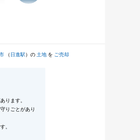
市
（
日進駅
）の
土地
を
ご売却
があります。
や守りごとがあり
です。