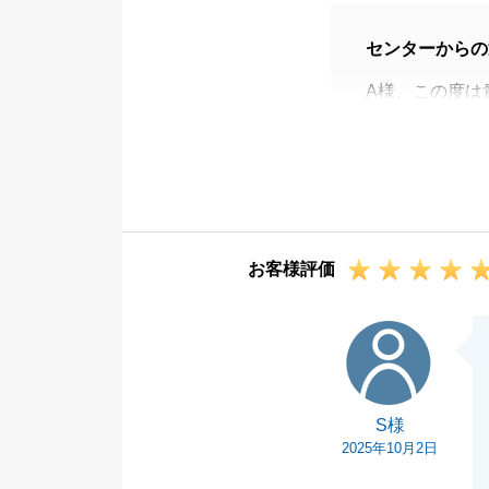
センターからの
A様、この度は
す。
_お子様のご出
_素敵なご家族
でございます。
_温かいお言葉
お客様評価
_また、お家が
ます。
S様
S様
2025年10月2日