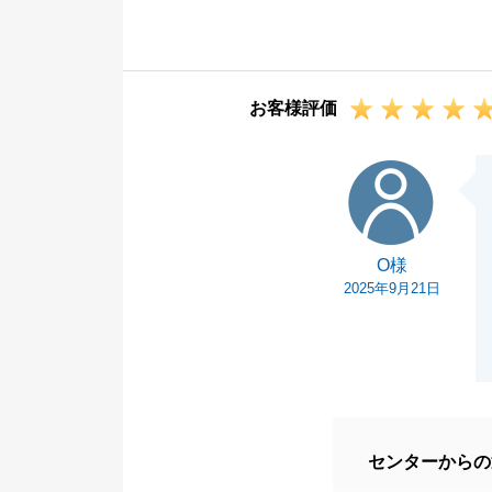
今回は当社のシ
ターとの連携、
住み替えいただ
お客様評価
お取引きが完了
けではございま
O様
申し付けくださ
何卒、宜しくお
O様
2025年9月21日
センターからの