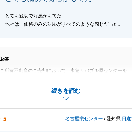
とても親切で好感がもてた。
他社は、価格のみの対応がすべてのような感じだった。
返答
ご所有不動産のご売却において、東急リバブル原センターを
誠にありがとうございました。
共有者もおられる中で非常に大変だったかと思いますが、無
続きを読む
了できたこと大変嬉しく思います。
たでも、売買のみならず不動産に関してお困りの方がいらっ
、是非ご紹介ください。
5
名古屋栄センター
/ 愛知県
日進
お役に立てるよう、尽力させていただきます。
よろしくお願い申し上げます。