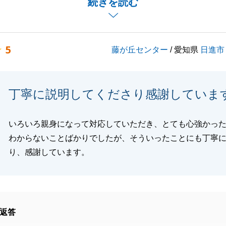
続きを読む
ニアサロンからご相談いただき、当社ならではの首都圏セン
ご購入資金の立替払い制度をご利用いただき、スムーズにお
けたかと思います。
5
藤が丘センター
/ 愛知県
日進市
し、少し寂しい気持ちもありますが、これでご縁が終わるわ
せんので、また何かお困り事等ございましたら、お気軽にお
い。
丁寧に説明してくださり感謝していま
願いいたします。
いろいろ親身になって対応していただき、とても心強かっ
わからないことばかりでしたが、そういったことにも丁寧
閉じる
り、感謝しています。
返答