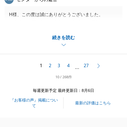
H様、この度は誠にありがとうございました。
ご自宅のお買い換えの相談から約半年の長期となりま
したが、H様の迅速なご協力により、無事に完了でき
続きを読む
ましたことをお礼申し上げます。
何かお気づきの点がありましたら、いつでもお気軽に
ご相談ください。
1
2
3
4
27
次へ
…
10 / 268件
閉じる
毎週更新予定 最終更新日：8月6日
『お客様の声』掲載につい
最新の評価はこちら
て