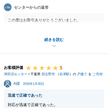
申し上げます。
東急リバブル
センターからの返答
もし、ご友人やご親族様で不動産に関するお悩みをお
持ちの方がいらっしゃいましたら、ぜひご紹介いただ
この度はお取引ありがとうございました。
けますと幸いです。
お買換えで購入を先にされており、売却に関してご心
引き続き、よろしくお願い申し上げます。
配もあったかと思います。
続きを読む
無事に期間内での決済を迎えられましたが、途中現地
対応の件で不快な思いをさせてしまい申し訳ございま
閉じる
せんでした。
今後、何かござましたらお気軽に申し付け下さい。
5
お客様評価
津田沼センター
/ 千葉県
習志野市
（
谷津駅
）の
戸建て
を
ご売却
閉じる
A様
A様
2026年1月30日
迅速で正確であった
対応が迅速で正確であった。