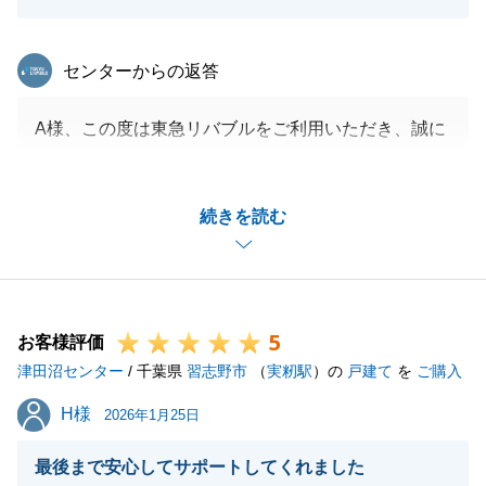
東急リバブル
センターからの返答
A様、この度は東急リバブルをご利用いただき、誠に
ありがとうございました。
手続きの度にご足労を頂きまして、誠にありがとうご
続きを読む
ざいました。
もし周りの方で不動産についてのお困りごとがある方
がいらっしゃいましたらお気軽に当社へご連絡くださ
い。
5
今後とも我々東急リバブルを何卒宜しくお願いいたし
お客様評価
津田沼センター
ます。
/ 千葉県
習志野市
（
実籾駅
）の
戸建て
を
ご購入
H様
H様
2026年1月25日
閉じる
最後まで安心してサポートしてくれました