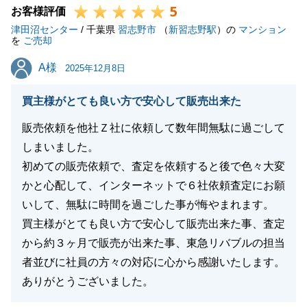
5
い。
お客様評価
津田沼センター
必ずお力になってみせます。
/ 千葉県
習志野市
（
新習志野駅
）の
マンション
を
ご売却
今後とも我々東急リバブルを何卒宜しくお願いいたし
A様
A様
ます。
2025年12月8日
買主様がとても良い方で安心して販売出来た
販売依頼を他社Ｚ社に依頼して数年間無駄に過ごして
閉じる
しまいました。
初めての販売依頼で、査定を依頼すると後で色々大変
かと心配して、インターネットで６社依頼査定にお願
いして、無駄に時間を過ごした事が悔やまれます。
買主様がとても良い方で安心して販売出来た事、査定
から約３ヶ月で販売が出来た事、東急リバブルの担当
者並びに社員の方々の対応に心から感謝いたします。
ありがとうございました。