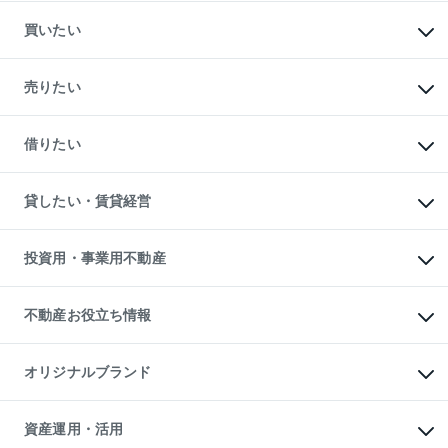
買いたい
マンションの購入
新築・分譲マンションの購入
売りたい
中古マンションの購入
一戸建ての購入
マンションの売却・査定
新築一戸建ての購入
一戸建ての売却・査定
借りたい
中古一戸建ての購入
土地の売却・査定
土地の購入
スピードAI査定
不動産購入の流れ
物件を借りる
不動産売却について
注目キーワード物件特集
オフィス・店舗の賃貸
貸したい・賃貸経営
不動産査定について
購入ガイド
借りるときの流れ
売却サービス
借りるガイド
不動産売却の流れ
無料賃料査定
多言語対応
不動産買換えの流れ
マンション賃料データ
投資用・事業用不動産
売却ガイド
賃貸管理プラン
English
繁体中文
簡体中文
リロケーションについて
投資用不動産
貸すときの流れ
事業用不動産
不動産お役立ち情報
貸すガイド
マンション投資
投資用マンション
不動産AIアドバイザー Tellus Talk
マンション一棟
マンションライブラリー
オリジナルブランド
アパート経営
人気マンションランキング
アパート投資用物件
暮らしに役立つ不動産メディア

収益物件
当社売主リノベーションマンション
「Lnote」
ビル購入（ビル一棟）
一棟リノベーションマンション

資産運用・活用
不動産相場・不動産価格情報
投資用不動産の売却査定
L`GENTE（ルジェンテ）
不動産売却FAQ