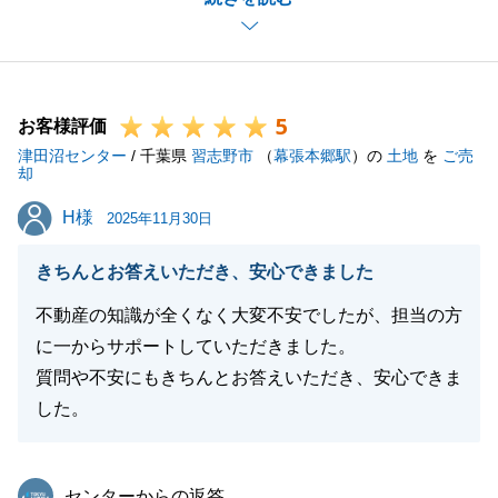
ざいましたが、G様がいつも迅速にご対応いただいた
お陰様で、無事にお取引を終えることができました。
感謝申し上げます。
今後とも、何かお困りのことがございましたら些細な
5
ことでも構いませんのでご連絡いただければと存じま
お客様評価
津田沼センター
す。引き続きよろしくお願いいたします。
/ 千葉県
習志野市
（
幕張本郷駅
）の
土地
を
ご売
却
H様
H様
2025年11月30日
閉じる
きちんとお答えいただき、安心できました
不動産の知識が全くなく大変不安でしたが、担当の方
に一からサポートしていただきました。
質問や不安にもきちんとお答えいただき、安心できま
した。
東急リバブル
センターからの返答