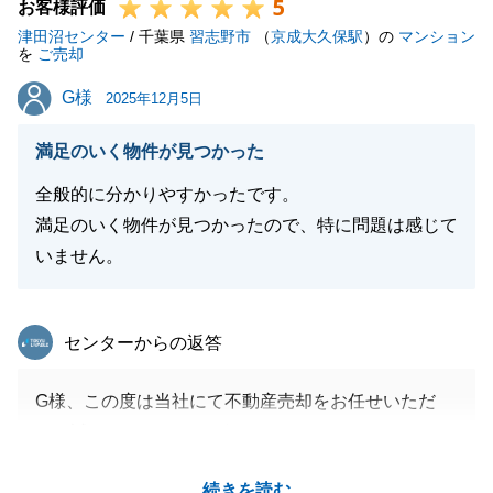
5
ことでも構いませんので申し付けください。引き続き
お客様評価
津田沼センター
よろしくお願いいたします。
/ 千葉県
習志野市
（
京成大久保駅
）の
マンション
を
ご売却
G様
G様
2025年12月5日
閉じる
満足のいく物件が見つかった
全般的に分かりやすかったです。
満足のいく物件が見つかったので、特に問題は感じて
いません。
東急リバブル
センターからの返答
G様、この度は当社にて不動産売却をお任せいただ
き、誠にありがとうございました。
今回はお引越しもあり、ご協力いただくことが多くご
続きを読む