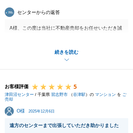
東急リバブル
センターからの返答
A様、この度は当社に不動産売却をお任せいただき誠
にありがとうございました。
この度は当社にて不動産売却をお任せいただき、誠に
続きを読む
ありがとうございました。
当社でご満足いただける機関でご成約できたこと大変
嬉しく思います。A様のご協力のおかげで無事にお引
き渡しができましたことをお礼申し上げます。
5
今後も何かご不明点、ご要望がございましたら些細な
お客様評価
津田沼センター
ことでも構いませんので申し付けください。引き続き
/ 千葉県
習志野市
（
谷津駅
）の
マンション
を
ご
売却
よろしくお願いいたします。
O様
O様
2025年12月6日
遠方のセンターまで出張していただき助かりました
閉じる