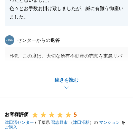
ったと思いました。
色々とお手数お掛け致しましたが、誠に有難う御座い
ました。
東急リバブル
センターからの返答
H様、この度は、大切な所有不動産の売却を東急リバ
ブルにお任せいただき、誠にありがとうございまし
た。
続きを読む
お取引を進行する中で、当社の人事異動と重なり、当
初の担当者が変更となってしまい、改めて申し訳ござ
いませんでした。
また、この様なお褒めの言葉をいただけたのは、日頃
5
よりＨ様のご協力があってこそだと自負しておりま
お客様評価
津田沼センター
す。
/ 千葉県
習志野市
（
津田沼駅
）の
マンション
を
ご購入
本当にありがとうございました。