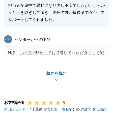
担当者が途中で異動になり少し不安でしたが、しっか
りと引き継ぎして頂き、後任の方が最後まで安心して
サポートしてくれました。
東急リバブル
センターからの返答
H様、この度は弊社にてお取引していただきまして誠
にありがとうございます。
担当者の異動によりご不安を感じさせてしまった点も
続きを読む
あったかと存じますが、引き継ぎや後任担当者の対応
について安心していただけたとのお言葉を頂戴し、大
変嬉しく思っております。
今後とも、何かお困りのことがございましたら些細な
5
ことでも構いませんのでご連絡いただければと存じま
お客様評価
津田沼センター
す。
/ 千葉県
習志野市
（
実籾駅
）の
戸建て
を
ご売却