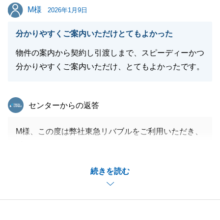
M様
M様
今後は確定申告など、複雑なお手続きがおありかと存
2026年1月9日
します。東急リバブルでは税務相談など、トータルサ
分かりやすくご案内いただけとてもよかった
ポートを行っておりますので、今後とも是非、お気軽
にお声掛けください。
物件の案内から契約し引渡しまで、スピーディーかつ
この度は本当にありがとうございました。
分かりやすくご案内いただけ、とてもよかったです。
お身内の方等で不動産にお困りの方がいらっしゃいま
したら東急リバブルをご紹介ください。
東急リバブル
センターからの返答
今後ともご贔屓によろしくお願いいたします。
M様、この度は弊社東急リバブルをご利用いただき、
誠にありがとうございました。
閉じる
不動産売買は信頼とご縁がとても大事でございますの
続きを読む
で、このようなお言葉を頂戴できるのは営業担当とし
て大変光栄に思います。
もし周りの方で不動産についてのお困りごとがある方
がいらっしゃいましたらお気軽に当社へご連絡くださ