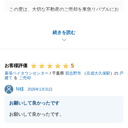
この度は、大切な不動産のご売却を東急リバブルにお
任せいただき、誠にありがとうございます。
改めて、私どもを信頼してお選びいただいたことに深
続きを読む
く感謝申し上げます。
また、過分なお褒めの言葉をいただき、大変光栄に存
じます。
連日のご案内にもかかわらず、迅速にスケジュールを
5
調整いただくなど、H様のご協力があったからこそ、
お客様評価
幕張ベイタウンセンター
無事にご売却を進めることができました。多大なるご
/ 千葉県
習志野市
（
京成大久保駅
）の
戸
建て
を
ご売却
支援を賜りましたこと、重ねて御礼申し上げます。
N様
N様
今後は確定申告など、お手続きが続くかと存じます。
2026年1月31日
東急リバブルではトータルサポートを行っております
お願いして良かったです
ので、ご不明な点がございましたら、いつでもお気軽
にご相談ください。
お願いして良かったです。
今後とも変わらぬお引き立てを賜りますよう、お願い