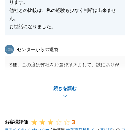
ります。
他社との比較は、私の経験も少なく判断は出来ませ
ん。
お世話になりました。
東急リバブル
センターからの返答
S様、この度は弊社をお選び頂きまして、誠にありが
とうございました。
S様のご希望価格でご成約になりましたのも、ひとえ
続きを読む
にS様のご尽力があってこそかと思います。
ご満足頂けておりましたら、私も嬉しく思います。
遠方にお引越しされたかと思いますが、また何かござ
いましたら、お気軽にお申しつけ下さいませ。
3
今後とも、ご愛顧のほどよろしくお願い申し上げま
お客様評価
幕張ベイタウンセンター
す。
/ 千葉県
千葉市花見川区
（
幕張駅
）の
マ