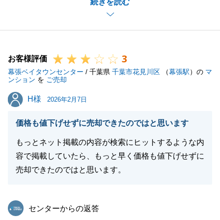
続きを読む
皆様のご協力もありスムーズに決済までたどり着けま
した。
今後不動産の事で何かござましたらお気軽に申し付け
下さい。
3
お客様評価
幕張ベイタウンセンター
/ 千葉県
千葉市花見川区
（
幕張駅
）の
マ
ンション
を
ご売却
閉じる
H様
H様
2026年2月7日
価格も値下げせずに売却できたのではと思います
もっとネット掲載の内容が検索にヒットするような内
容で掲載していたら、もっと早く価格も値下げせずに
売却できたのではと思います。
東急リバブル
センターからの返答