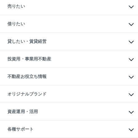
新築・分譲マンションの購入
売りたい
中古マンションの購入
一戸建ての購入
マンションの売却・査定
新築一戸建ての購入
一戸建ての売却・査定
借りたい
中古一戸建ての購入
土地の売却・査定
土地の購入
スピードAI査定
不動産購入の流れ
物件を借りる
不動産売却について
注目キーワード物件特集
オフィス・店舗の賃貸
貸したい・賃貸経営
不動産査定について
購入ガイド
借りるときの流れ
売却サービス
借りるガイド
不動産売却の流れ
無料賃料査定
多言語対応
不動産買換えの流れ
マンション賃料データ
投資用・事業用不動産
売却ガイド
賃貸管理プラン
English
繁体中文
簡体中文
リロケーションについて
投資用不動産
貸すときの流れ
事業用不動産
不動産お役立ち情報
貸すガイド
マンション投資
投資用マンション
不動産AIアドバイザー Tellus Talk
マンション一棟
マンションライブラリー
オリジナルブランド
アパート経営
人気マンションランキング
アパート投資用物件
暮らしに役立つ不動産メディア

収益物件
当社売主リノベーションマンション
「Lnote」
ビル購入（ビル一棟）
一棟リノベーションマンション

資産運用・活用
不動産相場・不動産価格情報
投資用不動産の売却査定
L`GENTE（ルジェンテ）
不動産売却FAQ
事業用不動産の売却査定
区分リノベーションマンション

不動産コラム・ニュース
等価交換事業
海外不動産
Lideas（リディアス）
不動産用語集
不動産M&A
各種サポート
投資用一棟レジデンスWELL

不動産なんでもネット相談室
アセットマネジメント・出資
SQUARE（ウェルスクエア）
住まいの税金