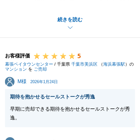
親族とのご調整でお時間を要したため、販売活動開始
後は早期に進める事ができました。
続きを読む
大変ご心労もあったと思いますが、無事に決済が完了
しました。
今後お困りの事がございましたらお気軽に申し付け下
さい。
5
お客様評価
幕張ベイタウンセンター
/ 千葉県
千葉市美浜区
（
海浜幕張駅
）の
マンション
を
ご売却
閉じる
M様
M様
2026年1月24日
期待を抱かせるセールストークが秀逸
早期に売却できる期待を抱かせるセールストークが秀
逸。
東急リバブル