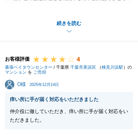
ございました。
販売にお時間が掛かってしまいましたが、良いご縁を
続きを読む
つなげることができ、私も嬉しく思います。
また何かございましたら、お気軽にご相談下さいま
せ。
今後とも、ご愛顧のほどよろしくお願い申し上げま
4
す。
お客様評価
幕張ベイタウンセンター
/ 千葉県
千葉市美浜区
（
検見川浜駅
）の
マンション
を
ご売却
O様
O様
2025年12月14日
閉じる
痒い所に手が届く対応をいただきました
仲介役に徹していただき、痒い所に手が届く対応をい
ただきました。