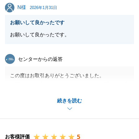
N様
N様
2026年1月31日
閉じる
お願いして良かったです
お願いして良かったです。
東急リバブル
センターからの返答
この度はお取引ありがとうございました。
お買換えで購入を先にされており、売却に関してご心
配もあったかと思います。
続きを読む
無事に期間内での決済を迎えられましたが、途中現地
対応の件で不快な思いをさせてしまい申し訳ございま
せんでした。
今後、何かござましたらお気軽に申し付け下さい。
5
お客様評価