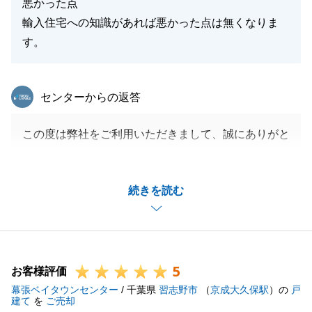
悪かった点
輸入住宅への知識があれば悪かった点は無くなりま
す。
東急リバブル
センターからの返答
この度は弊社をご利用いただきまして、誠にありがと
うございました。
販売活動をお任せいただいてから何度もご訪問させて
続きを読む
いただき、輸入住宅について、また物件の特徴や現在
に至るまでの歴史を丁寧に説明してくださいました。
心より感謝申し上げます。
今後も不動産関連においてお困りの際は、些細なこと
5
でも構いませんので、お気軽にご相談くださいませ。
お客様評価
幕張ベイタウンセンター
今後とも宜しくお願い申し上げます。
/ 千葉県
習志野市
（
京成大久保駅
）の
戸
建て
を
ご売却