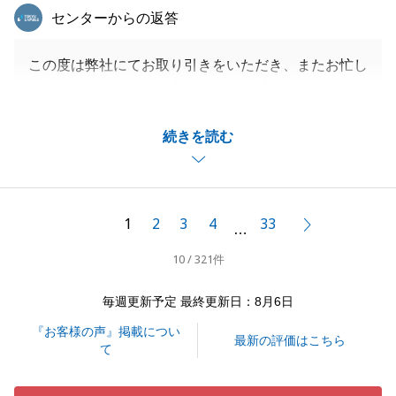
東急リバブル
センターからの返答
この度は弊社にてお取り引きをいただき、またお忙し
い中アンケートにご協力いただき、誠にありがとうご
ざいました。
続きを読む
今回はO様のご協力を賜り、無事かつ円滑にお取引を
完了することができましたこと、心より御礼申し上げ
ます。
また何かご相談等、お力になれる事がございました
1
2
3
4
33
次へ
…
ら、是非いつでもご相談下さいませ。
10 / 321件
今後ともよろしくお願い申し上げます。
毎週更新予定 最終更新日：8月6日
『お客様の声』掲載につい
閉じる
最新の評価はこちら
て