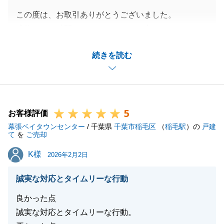
この度は、お取引ありがとうございました。
成約までお時間がかかってしまった点とインターネッ
トの対応について、ご心配・ご不便おかけして申し訳
続きを読む
ございませんでした。
閉じる
5
お客様評価
幕張ベイタウンセンター
/ 千葉県
千葉市稲毛区
（
稲毛駅
）の
戸建
て
を
ご売却
K様
K様
2026年2月2日
誠実な対応とタイムリーな行動
良かった点
誠実な対応とタイムリーな行動。