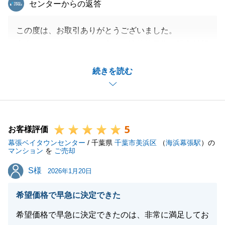
センターからの返答
この度は、お取引ありがとうございました。
室内のコンディションも良く、比較的早期に購入希望
のお客様の見つけることができました。
続きを読む
皆様のご負担の少ないキャッシュレス決済でのお手続
きを心掛けました。
今後何かござましたらお気軽に申し付け下さい。
5
お客様評価
幕張ベイタウンセンター
/ 千葉県
千葉市美浜区
（
海浜幕張駅
）の
閉じる
マンション
を
ご売却
S様
S様
2026年1月20日
希望価格で早急に決定できた
希望価格で早急に決定できたのは、非常に満足してお