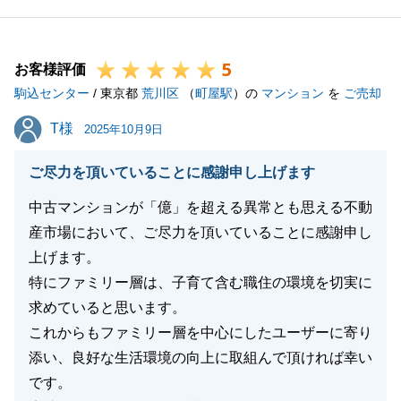
したおかげで無事にご成約となりご満足いただけたと
のことで、大変嬉しく思っております。
5
また機会がありましたら、ぜひ弊社にお声がけくださ
お客様評価
駒込センター
いませ。
/ 東京都
荒川区
（
町屋駅
）の
マンション
を
ご売却
今後ともどうぞよろしくお願いいたします。
T様
T様
2025年10月9日
ご尽力を頂いていることに感謝申し上げます
閉じる
中古マンションが「億」を超える異常とも思える不動
産市場において、ご尽力を頂いていることに感謝申し
上げます。
特にファミリー層は、子育て含む職住の環境を切実に
求めていると思います。
これからもファミリー層を中心にしたユーザーに寄り
添い、良好な生活環境の向上に取組んで頂ければ幸い
です。