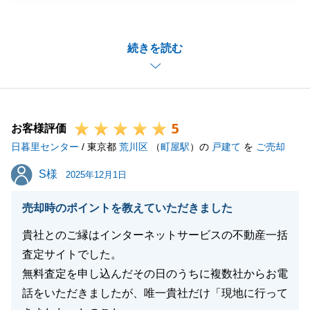
りがとうございます。
初めてご相談をいただきましたのが夏ごろだったかと
続きを読む
思いますが、ご売却をお決めになられるタイミングに
は、慣れない不動産売却のなか、ご不安もあったかと
思います。
市況の後押しもあり好条件にてご検討いただける方が
5
いらっしゃいましたが、ご決断の後押しができ私も嬉
お客様評価
日暮里センター
しく思います。
/ 東京都
荒川区
（
町屋駅
）の
戸建て
を
ご売却
今後も税金の手続きなど、慣れないこともあるかとも
S様
S様
2025年12月1日
いますが、いつでもお気軽にご相談くださいませ。
この度は誠にありがとうございました。
売却時のポイントを教えていただきました
貴社とのご縁はインターネットサービスの不動産一括
査定サイトでした。
閉じる
無料査定を申し込んだその日のうちに複数社からお電
話をいただきましたが、唯一貴社だけ「現地に行って