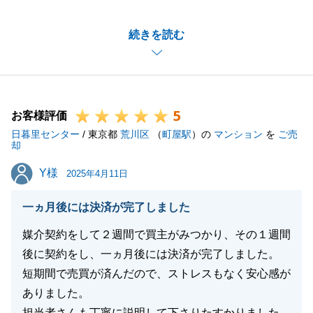
お引渡し迄の間、様々な事が起こりましたが、無事お
続きを読む
住み替えもできたこと、感無量でございます。
また不動産の事でお役に立てる事がございましたらお
気兼ねなくご連絡くださいませ。
今後とも何卒宜しくお願い申し上げます。
5
お客様評価
日暮里センター
/ 東京都
荒川区
（
町屋駅
）の
マンション
を
ご売
却
閉じる
Y様
Y様
2025年4月11日
一ヵ月後には決済が完了しました
媒介契約をして２週間で買主がみつかり、その１週間
後に契約をし、一ヵ月後には決済が完了しました。
短期間で売買が済んだので、ストレスもなく安心感が
ありました。
担当者さんも丁寧に説明して下さりたすかりました。