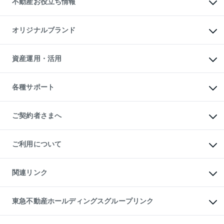
不動産お役立ち情報
貸すガイド
マンション投資
投資用マンション
不動産AIアドバイザー Tellus Talk
マンション一棟
マンションライブラリー
オリジナルブランド
アパート経営
人気マンションランキング
アパート投資用物件
暮らしに役立つ不動産メディア

収益物件
当社売主リノベーションマンション
「Lnote」
ビル購入（ビル一棟）
一棟リノベーションマンション

資産運用・活用
不動産相場・不動産価格情報
投資用不動産の売却査定
L`GENTE（ルジェンテ）
不動産売却FAQ
事業用不動産の売却査定
区分リノベーションマンション

不動産コラム・ニュース
等価交換事業
海外不動産
Lideas（リディアス）
不動産用語集
不動産M&A
各種サポート
投資用一棟レジデンスWELL

不動産なんでもネット相談室
アセットマネジメント・出資
SQUARE（ウェルスクエア）
住まいの税金
不動産小口投資

シニア向けサポート
物件一括検索（購入＆賃貸）
LEGACIA（レガシア）
相続サポート
ご契約者さまへ
リフォームサポート
ご契約者さまサポートメニュー
ご紹介・再契約特典
ご利用について
入居者様専用-各種ご案内（賃貸）
東急こすもす会「こすもすWeb」
本人確認に関するお客様へのお願い
金融商品取引について
関連リンク
東急リバブル ソーシャルメディアポリシー
ご意見・お問い合わせ（金融商品取引専用の相談・お問い合わせ窓口）
すまいValue
保険募集におけるプライバシー・ポリシー
これからご結婚される方に東急百貨店のブライダルクラブ
東急不動産ホールディングスグループリンク
ダイレクトメール（郵送物）・Eメールなどの送付停止について
人材サービスのご用命は 東急リバブルスタッフ株式会社まで
宅地建物取引業者の皆様へ
東北の逸品を贈ります 東北すぐれものセレクション
東急不動産
民泊の開業・運営のご相談は「ReINN株式会社」まで