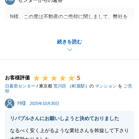
センターからの返答
N様、この度は不動産のご売却に関しまして、弊社を
ご利用いただき誠にありがとうございました。
2物件とも無事お引渡しが出来ましたが、ご指摘の通
続きを読む
り２件目の残代金支払い日が遅れてしまい、N様にも
諸々のご調整を頂きました事、御礼申し上げます。
今後とも、不動産の事でお役に立てることがございま
したら、お気軽にご連絡くださいませ。
5
お客様評価
日暮里センター
/ 東京都
荒川区
（
町屋駅
）の
マンション
を
ご売
却
閉じる
H様
H様
2025年10月30日
リバブルさんにお願いしようと決めておりました
なるべく安く上がるような業社さんを斡旋して下さり