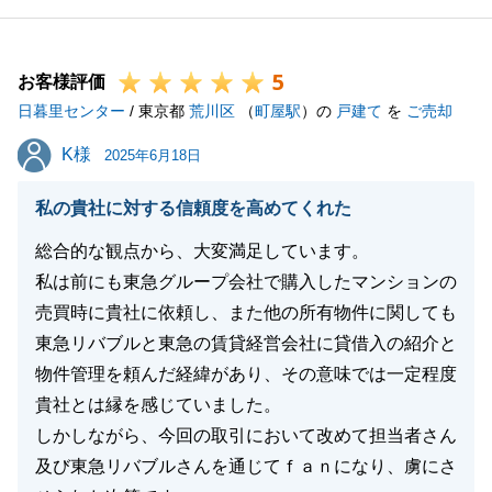
今後も不動産の事でお役に立てることがございました
ら、お気兼ねなくご連絡くださいませ。
5
引き続き、どうぞよろしくお願いいたします。
お客様評価
日暮里センター
/ 東京都
荒川区
（
町屋駅
）の
戸建て
を
ご売却
K様
K様
2025年6月18日
閉じる
私の貴社に対する信頼度を高めてくれた
総合的な観点から、大変満足しています。
私は前にも東急グループ会社で購入したマンションの
売買時に貴社に依頼し、また他の所有物件に関しても
東急リバブルと東急の賃貸経営会社に貸借入の紹介と
物件管理を頼んだ経緯があり、その意味では一定程度
貴社とは縁を感じていました。
しかしながら、今回の取引において改めて担当者さん
及び東急リバブルさんを通じてｆａｎになり、虜にさ