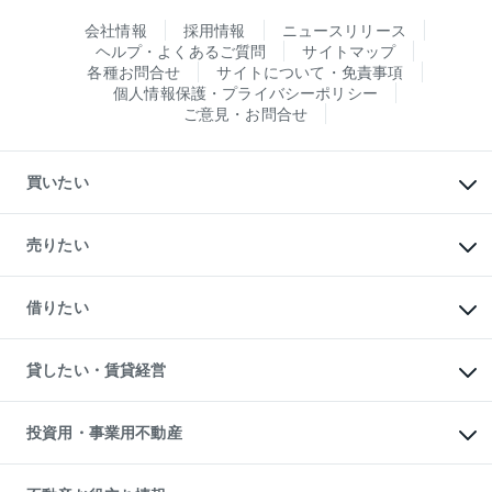
会社情報
採用情報
ニュースリリース
ヘルプ・よくあるご質問
サイトマップ
各種お問合せ
サイトについて・免責事項
個人情報保護・プライバシーポリシー
ご意見・お問合せ
買いたい
マンションの購入
新築・分譲マンションの購入
売りたい
中古マンションの購入
一戸建ての購入
マンションの売却・査定
新築一戸建ての購入
一戸建ての売却・査定
借りたい
中古一戸建ての購入
土地の売却・査定
土地の購入
スピードAI査定
不動産購入の流れ
物件を借りる
不動産売却について
注目キーワード物件特集
オフィス・店舗の賃貸
貸したい・賃貸経営
不動産査定について
購入ガイド
借りるときの流れ
売却サービス
借りるガイド
不動産売却の流れ
無料賃料査定
多言語対応
不動産買換えの流れ
マンション賃料データ
投資用・事業用不動産
売却ガイド
賃貸管理プラン
English
繁体中文
簡体中文
リロケーションについて
投資用不動産
貸すときの流れ
事業用不動産