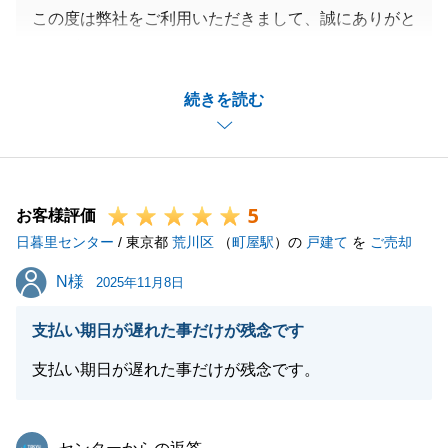
この度は弊社をご利用いただきまして、誠にありがと
うございました。
測量・掘削の件でいろいろのご対応をいただき、無事
続きを読む
ご決済を迎えることができました。重ね重ね御礼申し
上げます。
今後とも何かございましたらいつでもご用命ください
ませ。
5
お客様評価
日暮里センター
/ 東京都
荒川区
（
町屋駅
）の
戸建て
を
ご売却
閉じる
N様
N様
2025年11月8日
支払い期日が遅れた事だけが残念です
支払い期日が遅れた事だけが残念です。
東急リバブル