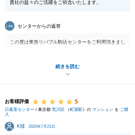
貴社の益々のご活躍をご祈念いたします。
東急リバブル
センターからの返答
この度は東急リバブル駒込センターをご利用頂きまし
て、誠にありがとうございます。
今回はお住み替えでご自宅のご売却をご担当させて頂
続きを読む
きました。
夏の暑い時期に何度かお打ち合わせでお伺いさせて頂
きありがとうございました。
短期間でスムーズなお取引に繋がったのも、T様ご夫
5
妻に色々とご尽力頂けたからだと思います。
お客様評価
日暮里センター
今後も何かございましたら、お気軽にご相談頂けます
/ 東京都
荒川区
（
町屋駅
）の
マンション
を
ご購
入
と幸いです。
K様
K様
この度は誠にありがとうございました。
2025年7月21日