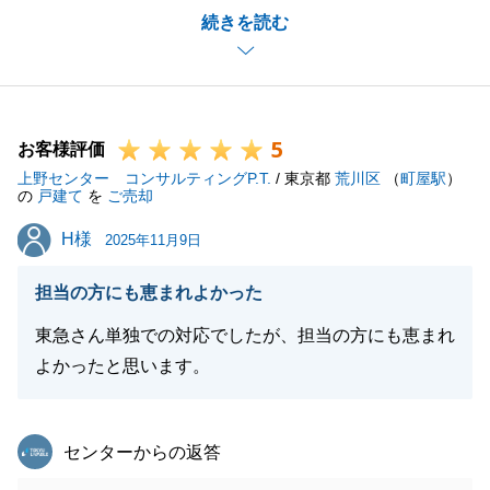
続きを読む
ございましたが、良い内容でご売却が出来たと思って
いただけているとの事、私も嬉しい限りでございま
す。
今後も不動産の事で何かお役に立てる事がございまし
5
たら、お気軽にご連絡くださいませ。
お客様評価
上野センター コンサルティングP.T.
/ 東京都
荒川区
（
町屋駅
）
の
戸建て
を
ご売却
H様
H様
2025年11月9日
閉じる
担当の方にも恵まれよかった
東急さん単独での対応でしたが、担当の方にも恵まれ
よかったと思います。
東急リバブル
センターからの返答