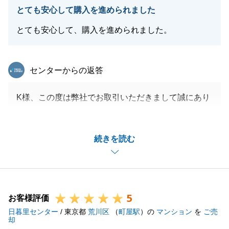
とても安心して購入を進められました
とても安心して、購入を進められました。
閉じる
東急リバブル
センターからの返答
K様、この度は弊社でお取引いただきまして誠にあり
がとうございました。
お引渡しまでの間、ご依頼事項も多かったかと存じま
続きを読む
すが快くご対応いただきましてありがとうございまし
た。
また、いくつかのご所有不動産のご相談もいただき大
変嬉しく思っております。
5
今後もなにかあればいつでもお気軽にお声がけくださ
お客様評価
日暮里センター
いませ。
/ 東京都
荒川区
（
町屋駅
）の
マンション
を
ご売
却
どうぞよろしくお願いいたします。