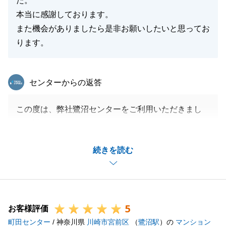
た。
本当に感謝しております。
また機会がありましたら是非お願いしたいと思ってお
閉じる
ります。
東急リバブル
センターからの返答
この度は、弊社鷺沼センターをご利用いただきまし
て、誠にありがとうございました。
ご決済に向けて、諸々のお手続きを早急にご対応いた
続きを読む
だきまして、ありがとうございました。
また、H様のご協力のおかげでスムーズにお取引を進
めることができ、ありがとうございました。
今後も何かございましたら、お気軽にご連絡ください
5
ませ。
お客様評価
町田センター
何卒、宜しくお願い申し上げます。
/ 神奈川県
川崎市宮前区
（
鷺沼駅
）の
マンション