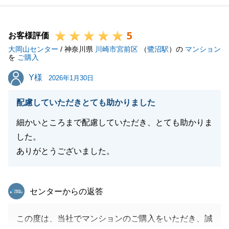
たと思いますが、問題無く終えられて嬉しく思いま
す。
5
何卒宜しくお願い申し上げます。
お客様評価
大岡山センター
/ 神奈川県
川崎市宮前区
（
鷺沼駅
）の
マンション
を
ご購入
Y様
Y様
2026年1月30日
閉じる
配慮していただきとても助かりました
細かいところまで配慮していただき、とても助かりま
した。
ありがとうございました。
東急リバブル
センターからの返答
この度は、当社でマンションのご購入をいただき、誠