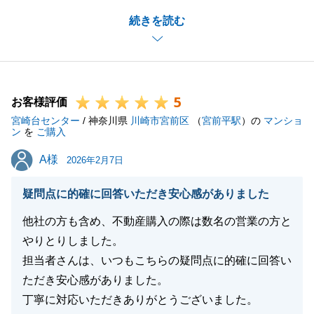
またお忙しいところアンケートにもご協力いただきま
続きを読む
して誠にありがとうございます。
安心して進めていただくことができ、ご満足いただけ
るお取引が出来ましたこと、私も嬉しい限りでござい
ます。
5
今後も何かお役に立てることがございましたら、お気
お客様評価
宮崎台センター
軽にご連絡いただければと存じます。
/ 神奈川県
川崎市宮前区
（
宮前平駅
）の
マンショ
ン
を
ご購入
引き続きどうぞよろしくお願いいたします。
A様
A様
2026年2月7日
疑問点に的確に回答いただき安心感がありました
閉じる
他社の方も含め、不動産購入の際は数名の営業の方と
やりとりしました。
担当者さんは、いつもこちらの疑問点に的確に回答い
ただき安心感がありました。
丁寧に対応いただきありがとうございました。