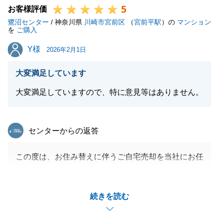
5
また何かお役に立てることがございましたら、いつで
お客様評価
鷺沼センター
もお気軽にお申し付けください。
/ 神奈川県
川崎市宮前区
（
宮前平駅
）の
マンション
を
ご購入
Y様
Y様
2026年2月1日
閉じる
大変満足しています
大変満足していますので、特に意見等はありません。
東急リバブル
センターからの返答
この度は、お住み替えに伴うご自宅売却を当社にお任
せ頂き誠にありがとうございます。
当社が売主となっている物件にご縁があり、とても嬉
続きを読む
しく思っております。
ご決済当日は、ご売却と購入の手続きがあり忙しかっ