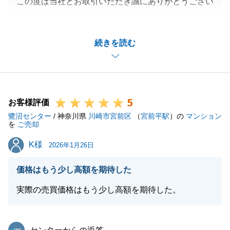
この度は当社とお取引いただき誠にありがとうござい
ます。
T様にとってご納得いただける物件をご紹介できて嬉
続きを読む
しく思います。
今後ともお客様にご満足いただけるように精進してま
りますので、末永く宜しくお願いいたします。
5
お客様評価
鷺沼センター
/ 神奈川県
川崎市宮前区
（
宮前平駅
）の
マンション
閉じる
を
ご売却
K様
K様
2026年1月26日
価格はもう少し高額を期待した
実際の売買価格はもう少し高額を期待した。
東急リバブル