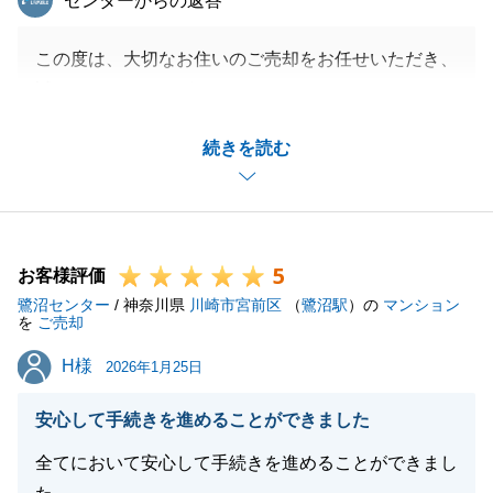
センターからの返答
この度は、大切なお住いのご売却をお任せいただき、
誠にありがとうございました。
価格面におきまして、ご期待に沿いきれなかった点が
続きを読む
あったとのこと、私の力不足を感じるとともに、率直
なご感想をいただき感謝申し上げます。
最終的には、当時の市場動向や近隣の競合物件との比
較に基づき、ベストと思われるタイミングで買取りで
5
の売却をご決断をいただきました。
お客様評価
鷺沼センター
結果として、買主様とのご縁を繋げることができまし
/ 神奈川県
川崎市宮前区
（
鷺沼駅
）の
マンション
を
ご売却
たのは、K様とY様のご協力があってこそと感じてお
H様
H様
ります。
2026年1月25日
今後も不動産に関することでお困りごとがございまし
安心して手続きを進めることができました
たら、いつでも東急リバブルへご相談いただけますと
幸いです。
全てにおいて安心して手続きを進めることができまし