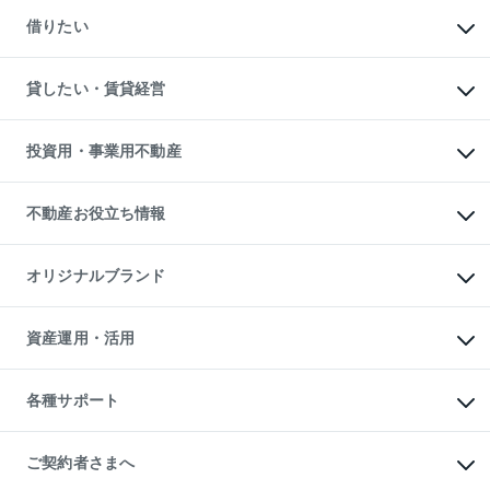
マンションの売却・査定
新築一戸建ての購入
一戸建ての売却・査定
借りたい
中古一戸建ての購入
土地の売却・査定
土地の購入
スピードAI査定
不動産購入の流れ
物件を借りる
不動産売却について
注目キーワード物件特集
オフィス・店舗の賃貸
貸したい・賃貸経営
不動産査定について
購入ガイド
借りるときの流れ
売却サービス
借りるガイド
不動産売却の流れ
無料賃料査定
多言語対応
不動産買換えの流れ
マンション賃料データ
投資用・事業用不動産
売却ガイド
賃貸管理プラン
English
繁体中文
簡体中文
リロケーションについて
投資用不動産
貸すときの流れ
事業用不動産
不動産お役立ち情報
貸すガイド
マンション投資
投資用マンション
不動産AIアドバイザー Tellus Talk
マンション一棟
マンションライブラリー
オリジナルブランド
アパート経営
人気マンションランキング
アパート投資用物件
暮らしに役立つ不動産メディア

収益物件
当社売主リノベーションマンション
「Lnote」
ビル購入（ビル一棟）
一棟リノベーションマンション

資産運用・活用
不動産相場・不動産価格情報
投資用不動産の売却査定
L`GENTE（ルジェンテ）
不動産売却FAQ
事業用不動産の売却査定
区分リノベーションマンション

不動産コラム・ニュース
等価交換事業
海外不動産
Lideas（リディアス）
不動産用語集
不動産M&A
各種サポート
投資用一棟レジデンスWELL

不動産なんでもネット相談室
アセットマネジメント・出資
SQUARE（ウェルスクエア）
住まいの税金
不動産小口投資

シニア向けサポート
物件一括検索（購入＆賃貸）
LEGACIA（レガシア）
相続サポート
ご契約者さまへ
リフォームサポート