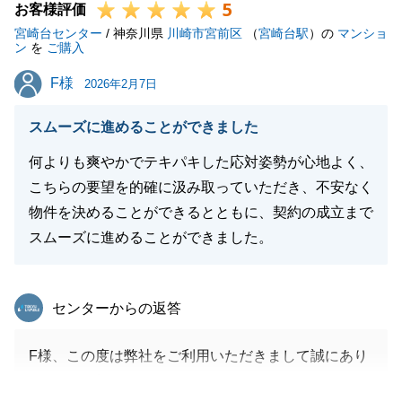
5
お客様評価
宮崎台センター
/ 神奈川県
川崎市宮前区
（
宮崎台駅
）の
マンショ
ン
を
ご購入
F様
F様
2026年2月7日
スムーズに進めることができました
何よりも爽やかでテキパキした応対姿勢が心地よく、
こちらの要望を的確に汲み取っていただき、不安なく
物件を決めることができるとともに、契約の成立まで
スムーズに進めることができました。
東急リバブル
センターからの返答
F様、この度は弊社をご利用いただきまして誠にあり
がとうございました。