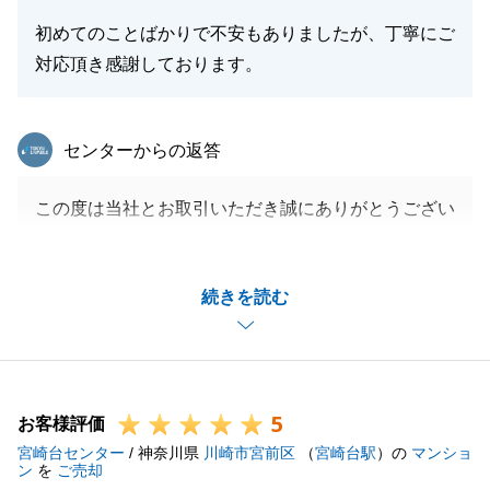
初めてのことばかりで不安もありましたが、丁寧にご
対応頂き感謝しております。
東急リバブル
センターからの返答
この度は当社とお取引いただき誠にありがとうござい
ます。
T様にとってご納得いただける物件をご紹介できて嬉
続きを読む
しく思います。
今後ともお客様にご満足いただけるように精進してま
りますので、末永く宜しくお願いいたします。
5
お客様評価
宮崎台センター
/ 神奈川県
川崎市宮前区
（
宮崎台駅
）の
マンショ
閉じる
ン
を
ご売却