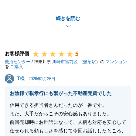
にありがとうございました。
初めての不動産購入ということで、初めてのこと・慣
続きを読む
れないことが続きましたが、一緒に一つずつ進めてい
けたと感じております。
現在のお住まいからやや遠方であることに加え、リフ
ォーム工事なども色々と迅速に進めていただいたお陰
5
で、お取引自体はとてもスムーズに進んでいったと思
お客様評価
鷺沼センター
います。
/ 神奈川県
川崎市宮前区
（
鷺沼駅
）の
マンション
を
ご購入
お引越し後もお困りごとがありましたら、お気軽にご
T様
T様
相談いただければと思います。
2026年1月26日
今後ともどうぞよろしくお願いいたします。
お陰様で親孝行にも繋がった不動産売買でした
信用できる担当者さんだったのが一番です。
また、大手だからこその安心感もありました。
閉じる
前回売却時にお世話になって、人柄も対応も安心して
任せられる頼もしさを感じて今回お話ししたところ、