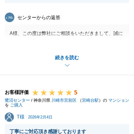
東急リバブル
センターからの返答
A様、この度は弊社にご相談をいただきまして、誠に
ありがとうございました。
また、温かいお言葉ありがとうございます。
続きを読む
今後ともお力になれることがございましたら、是非ご
相談下さいませ。
この度は誠にありがとうございます。
5
お客様評価
鷺沼センター
/ 神奈川県
川崎市宮前区
（
宮崎台駅
）の
マンション
閉じる
を
ご購入
T様
T様
2026年2月4日
丁寧にご対応頂き感謝しております