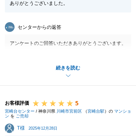
ありがとうございました。
東急リバブル
センターからの返答
アンケートのご回答いただきありがとうございます。
素晴らしいお言葉をいただき、私も胸がいっぱいの思
いです。_
続きを読む
販売期間中様々な思いがおありだったかと思います
が、無事に好条件でのご成約を迎えられたこと、私も
自分のことのように嬉しく感じております。
A様のご納得いただける形でお手伝いができたのであ
5
れば、幸いでございます。
お客様評価
宮崎台センター
この度は、数ある不動産会社の中から弊社をパートナ
/ 神奈川県
川崎市宮前区
（
宮崎台駅
）の
マンショ
ン
を
ご売却
ーにお選びいただき、本当にありがとうございまし
T様
T様
た。
2025年12月28日