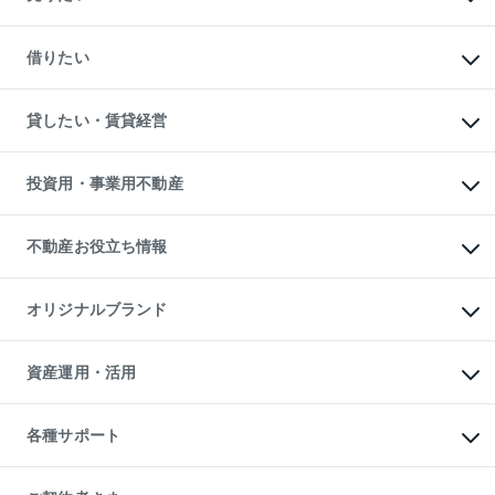
中古マンションの購入
一戸建ての購入
マンションの売却・査定
新築一戸建ての購入
一戸建ての売却・査定
借りたい
中古一戸建ての購入
土地の売却・査定
土地の購入
スピードAI査定
不動産購入の流れ
物件を借りる
不動産売却について
注目キーワード物件特集
オフィス・店舗の賃貸
貸したい・賃貸経営
不動産査定について
購入ガイド
借りるときの流れ
売却サービス
借りるガイド
不動産売却の流れ
無料賃料査定
多言語対応
不動産買換えの流れ
マンション賃料データ
投資用・事業用不動産
売却ガイド
賃貸管理プラン
English
繁体中文
簡体中文
リロケーションについて
投資用不動産
貸すときの流れ
事業用不動産
不動産お役立ち情報
貸すガイド
マンション投資
投資用マンション
不動産AIアドバイザー Tellus Talk
マンション一棟
マンションライブラリー
オリジナルブランド
アパート経営
人気マンションランキング
アパート投資用物件
暮らしに役立つ不動産メディア

収益物件
当社売主リノベーションマンション
「Lnote」
ビル購入（ビル一棟）
一棟リノベーションマンション

資産運用・活用
不動産相場・不動産価格情報
投資用不動産の売却査定
L`GENTE（ルジェンテ）
不動産売却FAQ
事業用不動産の売却査定
区分リノベーションマンション

不動産コラム・ニュース
等価交換事業
海外不動産
Lideas（リディアス）
不動産用語集
不動産M&A
各種サポート
投資用一棟レジデンスWELL

不動産なんでもネット相談室
アセットマネジメント・出資
SQUARE（ウェルスクエア）
住まいの税金
不動産小口投資

シニア向けサポート
物件一括検索（購入＆賃貸）
LEGACIA（レガシア）
相続サポート