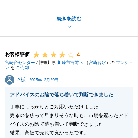
うございました。
お住替えでお時間がない中色々とご協力いただきまし
続きを読む
たこと、感謝申し上げます。
お住替え先もご家族の皆様がご満足いただけたようで
私もうれしく思います。
今後とも何か不動産関連につきまして何かご相談がご
4
ざいましたらお気軽にご連絡いただければと思いま
お客様評価
宮崎台センター
す。
/ 神奈川県
川崎市宮前区
（
宮崎台駅
）の
マンショ
ン
を
ご売却
引き続きよろしくお願いいたします。
A様
A様
2025年12月29日
アドバイスのお陰で落ち着いて判断できました
閉じる
丁寧にしっかりとご対応いただけました。
売るのを焦って早まりそうな時も、市場を鑑みたアド
バイスのお陰で落ち着いて判断できました。
結果、高値で売れて良かったです。