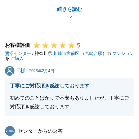
またお忙しいところアンケートにもご協力いただきま
続きを読む
して誠にありがとうございます。
安心して進めていただくことができ、ご満足いただけ
るお取引が出来ましたこと、私も嬉しい限りでござい
ます。
5
今後も何かお役に立てることがございましたら、お気
お客様評価
鷺沼センター
軽にご連絡いただければと存じます。
/ 神奈川県
川崎市宮前区
（
宮崎台駅
）の
マンション
を
ご購入
引き続きどうぞよろしくお願いいたします。
T様
T様
2026年2月4日
丁寧にご対応頂き感謝しております
閉じる
初めてのことばかりで不安もありましたが、丁寧にご
対応頂き感謝しております。
東急リバブル
センターからの返答