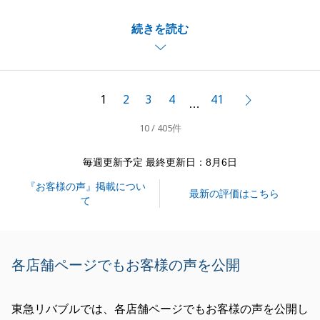
また、お褒めのお言葉をいただきありがとうございま
続きを読む
す。
K様ご夫婦の明るい雰囲気に私も元気を分けていただ
きながら物件探しのお手伝いができて、とても楽しか
ったです。
1
2
3
4
41
次へ
…
また不動産の事でお困りのことがございましたらお気
10 / 405件
軽にご連絡ください。今後とも宜しくお願いいたしま
す。
毎週更新予定 最終更新日：8月6日
『お客様の声』掲載につい
最新の評価はこちら
て
閉じる
各店舗ページでもお客様の声を公開
東急リバブルでは、各店舗ページでもお客様の声を公開し