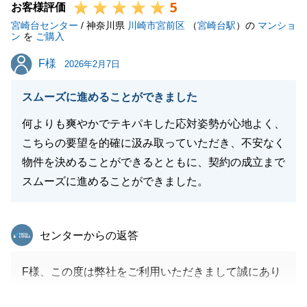
5
お客様評価
宮崎台センター
/ 神奈川県
川崎市宮前区
（
宮崎台駅
）の
マンショ
ン
を
ご購入
F様
F様
2026年2月7日
スムーズに進めることができました
何よりも爽やかでテキパキした応対姿勢が心地よく、
こちらの要望を的確に汲み取っていただき、不安なく
物件を決めることができるとともに、契約の成立まで
スムーズに進めることができました。
東急リバブル
センターからの返答
F様、この度は弊社をご利用いただきまして誠にあり
がとうございました。