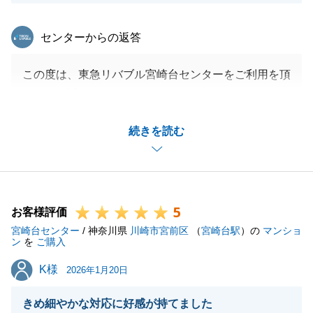
東急リバブル
センターからの返答
この度は、東急リバブル宮崎台センターをご利用を頂
きまして誠にありがとうございます。
こちらこそ、ご多忙の中ご丁寧にご連絡いただき、誠
続きを読む
にありがとうございます。
温かいお言葉を頂戴し、大変励みになります。
今後とも、より一層ご満足いただけるよう努めてまい
ります。
5
また何かお役に立てることがございましたら、いつで
お客様評価
宮崎台センター
もお気軽にお申し付けください。
/ 神奈川県
川崎市宮前区
（
宮崎台駅
）の
マンショ
ン
を
ご購入
K様
K様
2026年1月20日
閉じる
きめ細やかな対応に好感が持てました