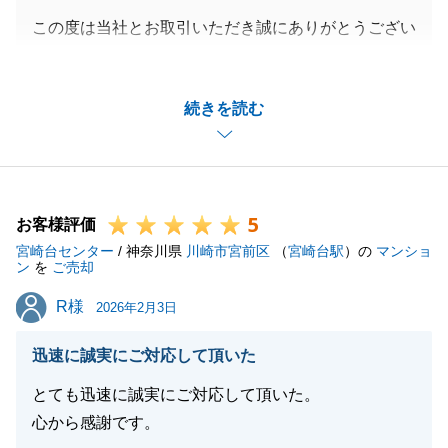
この度は当社とお取引いただき誠にありがとうござい
ます。
T様にとってご納得いただける物件をご紹介できて嬉
続きを読む
しく思います。
今後ともお客様にご満足いただけるように精進してま
りますので、末永く宜しくお願いいたします。
5
お客様評価
宮崎台センター
/ 神奈川県
川崎市宮前区
（
宮崎台駅
）の
マンショ
閉じる
ン
を
ご売却
R様
R様
2026年2月3日
迅速に誠実にご対応して頂いた
とても迅速に誠実にご対応して頂いた。
心から感謝です。