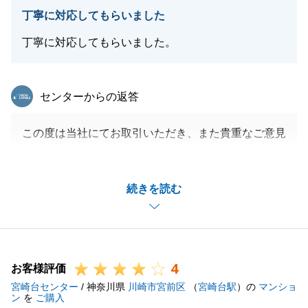
丁寧に対応してもらいました
丁寧に対応してもらいました。
閉じる
東急リバブル
センターからの返答
この度は当社にてお取引いただき、また貴重なご意見
をいただきましてありがとうございます。
お客様の大切な不動産のご売却を、微力ながらお手伝
続きを読む
いでき、またお役にたてたこと大変光栄に思います。
お褒めいただき、誠にありがとうございます。
いただいたお言葉を励みに、日々精進してまいります
ので、今後とも末永いお付き合いのほど、何卒よろし
4
くお願い申し上げます。
お客様評価
宮崎台センター
/ 神奈川県
川崎市宮前区
（
宮崎台駅
）の
マンショ
ン
を
ご購入