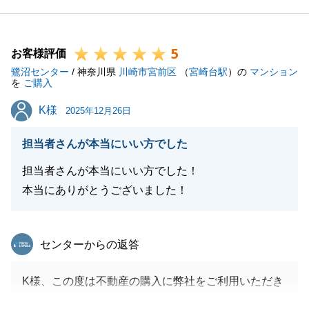
K様から評価をいただけたことは、私にとって大きな
励みとなります。
5
最後まで信頼してお任せいただき、本当にありがとう
お客様評価
鷺沼センター
ございました。
/ 神奈川県
川崎市宮前区
（
宮崎台駅
）の
マンション
を
ご購入
またのご機会がございましたら、精一杯努めさせてい
K様
K様
ただきます。
2025年12月26日
担当者さんが本当にいい方でした
担当者さんが本当にいい方でした！
閉じる
本当にありがとうございました！
東急リバブル
センターからの返答
K様、この度は不動産の購入に弊社をご利用いただき
ありがとうございました。