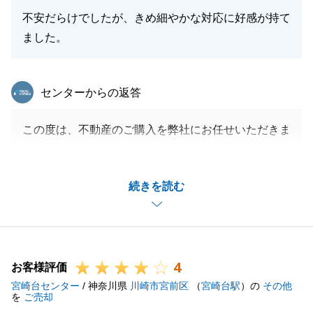
不安だらけでしたが、きめ細やかな対応に好感が持て
ました。
東急リバブル
センターからの返答
この度は、不動産のご購入を弊社にお任せいただきま
して誠にありがとうございます。
至らぬ部分もあったかと思いますが、無事お取引を終
続きを読む
えることができました。
引き続き、不動産に関するお悩みやご相談がございま
したら、お気軽にご連絡ください。
今後とも、どうぞよろしくお願い申し上げます。
4
お客様評価
宮崎台センター
/ 神奈川県
川崎市宮前区
（
宮崎台駅
）の
その他
を
ご売却
閉じる