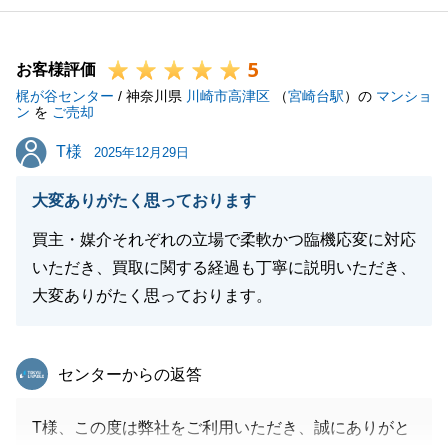
市場の動向を見極めながら、最高の結果を目指して取
り組んでまいりましたが、S様のご期待に応えること
5
ができ、ホッと胸をなでおろしております。_
お客様評価
梶が谷センター
数ある会社の中から弊社をお選びいただき、本当にあ
/ 神奈川県
川崎市高津区
（
宮崎台駅
）の
マンショ
ン
を
ご売却
りがとうございました。
T様
T様
2025年12月29日
大変ありがたく思っております
閉じる
買主・媒介それぞれの立場で柔軟かつ臨機応変に対応
いただき、買取に関する経過も丁寧に説明いただき、
大変ありがたく思っております。
東急リバブル
センターからの返答
T様、この度は弊社をご利用いただき、誠にありがと