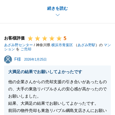
だきまして、誠にありがとうございました。
続きを読む
また、お忙しい中、貴重なご感想をいただきましたこ
と、重ねて御礼申し上げます。
「東急田園都市線沿線知識」や「正直ベースでの対
話」について評価をいただけたことは、私にとって大
5
きな励みとなります。
お客様評価
あざみ野センター
お客様にとって、新しい住まいでの生活が具体的にイ
/ 神奈川県
横浜市青葉区
（
あざみ野駅
）の
マン
ション
を
ご売却
メージできることは、物件選びにおいて最も大切なこ
F様
F様
との一つだと考えております。世代が近いからこそ共
2026年1月25日
有できた価値観を活かし、メリットだけでなく懸念点
大満足の結果でお願いしてよかったです
も包み隠さずお伝えするよう努めてまいりました。
一方で、住宅ローンのお手続きや、年末年始の休業期
他の企業さんからの売却支援の引き合いがあったもの
間に伴うスケジュールのご案内につきまして、ご不安
の、大手の東急リバブルさんの安心感が高かったので
な思いをさせてしまいましたこと、深く反省しており
お願いしました。
ます。
結果、大満足の結果でお願いしてよかったです。
不動産購入は一生に一度の大きな決断です。資金計画
前回の物件売却も東急リバブル綱島支店さんにお願い