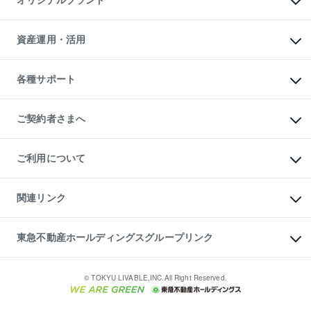
オリジナルブランド
アパート経営
人気マンションランキング
アパート投資用物件
暮らしに役立つ不動産メディア

収益物件
当社売主リノベーションマンション
「Lnote」
ビル購入（ビル一棟）
一棟リノベーションマンション

資産運用・活用
不動産相場・不動産価格情報
投資用不動産の売却査定
L`GENTE（ルジェンテ）
不動産売却FAQ
事業用不動産の売却査定
区分リノベーションマンション

不動産コラム・ニュース
等価交換事業
海外不動産
Lideas（リディアス）
不動産用語集
不動産M&A
各種サポート
投資用一棟レジデンスWELL

不動産なんでもネット相談室
アセットマネジメント・出資
SQUARE（ウェルスクエア）
住まいの税金
不動産小口投資

シニア向けサポート
物件一括検索（購入＆賃貸）
LEGACIA（レガシア）
相続サポート
ご契約者さまへ
リフォームサポート
ご契約者さまサポートメニュー
ご紹介・再契約特典
ご利用について
入居者様専用-各種ご案内（賃貸）
東急こすもす会「こすもすWeb」
本人確認に関するお客様へのお願い
金融商品取引について
関連リンク
東急リバブル ソーシャルメディアポリシー
ご意見・お問い合わせ（金融商品取引専用の相談・お問い合わせ窓口）
すまいValue
保険募集におけるプライバシー・ポリシー
これからご結婚される方に東急百貨店のブライダルクラブ
東急不動産ホールディングスグループリンク
ダイレクトメール（郵送物）・Eメールなどの送付停止について
人材サービスのご用命は 東急リバブルスタッフ株式会社まで
宅地建物取引業者の皆様へ
東北の逸品を贈ります 東北すぐれものセレクション
東急不動産
民泊の開業・運営のご相談は「ReINN株式会社」まで
東急コミュニティー
© TOKYU LIVABLE,INC.All Right Reserved.
東急リバブル
東急住宅リース
学生情報センター（ナジック）