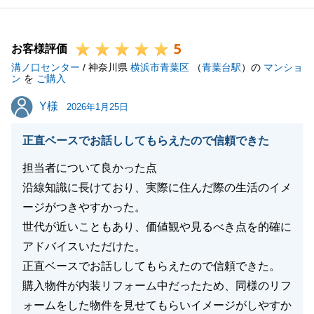
た。
ご相談からご購入まで、お時間かかってしまいました
5
が、より良いお宅をご購入頂けて良かったです。
お客様評価
溝ノ口センター
今後も不動産の事でお悩みなどございましたら、お気
/ 神奈川県
横浜市青葉区
（
青葉台駅
）の
マンショ
ン
を
ご購入
軽にご相談頂ければと思います。
Y様
Y様
2026年1月25日
正直ベースでお話ししてもらえたので信頼できた
閉じる
担当者について良かった点
沿線知識に長けており、実際に住んだ際の生活のイメ
ージがつきやすかった。
世代が近いこともあり、価値観や見るべき点を的確に
アドバイスいただけた。
正直ベースでお話ししてもらえたので信頼できた。
購入物件が内装リフォーム中だったため、同様のリフ
ォームをした物件を見せてもらいイメージがしやすか