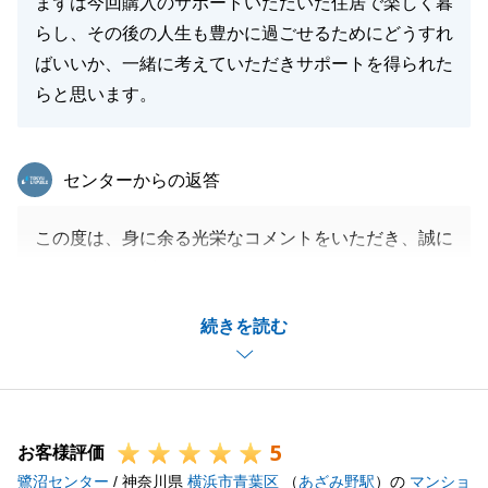
まずは今回購入のサポートいただいた住居で楽しく暮
らし、その後の人生も豊かに過ごせるためにどうすれ
ばいいか、一緒に考えていただきサポートを得られた
らと思います。
東急リバブル
センターからの返答
この度は、身に余る光栄なコメントをいただき、誠に
ありがとうございます。
M様ご家族の決断の一助となれたこと、心より嬉しく
続きを読む
感じております。
特に、お子様との生活やリノベーションを見据えたア
ドバイスが参考になったとのお言葉をいただき、プロ
として冥利に尽きる思いです。
5
また、数字に関するご指摘についても、真摯に受け止
お客様評価
鷺沼センター
めております。
/ 神奈川県
横浜市青葉区
（
あざみ野駅
）の
マンショ