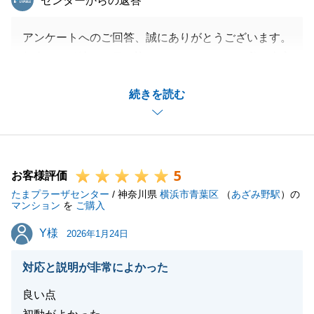
センターからの返答
アンケートへのご回答、誠にありがとうございます。
無事にお引渡しの日を迎えられましたこと、私も大変
嬉しく思っております。
続きを読む
ご契約からご決済までの間、様々なお手続きにご協力
をいただき、心より感謝申し上げます。
当初の担当者から販売途中で変更になり、大変ご不便
とご心配をおかけいたしました。
5
交代後の対応について「良くやってくれた」とのお言
お客様評価
たまプラーザセンター
葉をいただけたことは、大変励みになります。
/ 神奈川県
横浜市青葉区
（
あざみ野駅
）の
マンション
を
ご購入
いただいた貴重なご意見を糧に、今後もお客様一人ひ
Y様
Y様
とりに寄り添った誠実な対応に努めてまいります。
2026年1月24日
対応と説明が非常によかった
良い点
閉じる