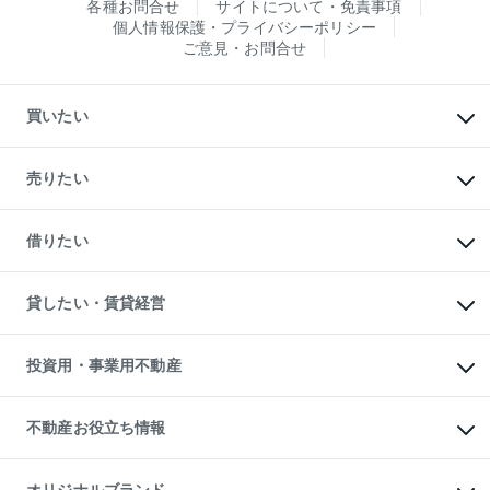
各種お問合せ
サイトについて・免責事項
個人情報保護・プライバシーポリシー
ご意見・お問合せ
買いたい
マンションの購入
新築・分譲マンションの購入
売りたい
中古マンションの購入
一戸建ての購入
マンションの売却・査定
新築一戸建ての購入
一戸建ての売却・査定
借りたい
中古一戸建ての購入
土地の売却・査定
土地の購入
スピードAI査定
不動産購入の流れ
物件を借りる
不動産売却について
注目キーワード物件特集
オフィス・店舗の賃貸
貸したい・賃貸経営
不動産査定について
購入ガイド
借りるときの流れ
売却サービス
借りるガイド
不動産売却の流れ
無料賃料査定
多言語対応
不動産買換えの流れ
マンション賃料データ
投資用・事業用不動産
売却ガイド
賃貸管理プラン
English
繁体中文
簡体中文
リロケーションについて
投資用不動産
貸すときの流れ
事業用不動産
不動産お役立ち情報
貸すガイド
マンション投資
投資用マンション
不動産AIアドバイザー Tellus Talk
マンション一棟
マンションライブラリー