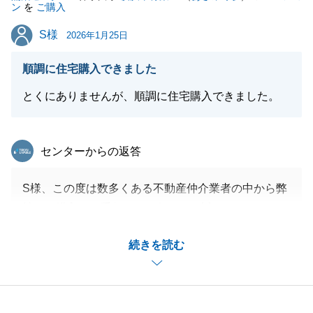
ン
を
ご購入
今後はより一層の正確さとスピードを両立し、さらに
S様
S様
安心してサポートをお任せいただけるよう精進してま
2026年1月25日
いります。
順調に住宅購入できました
お子様が成長され、ライフスタイルが変わるその時ま
で、末永く伴走させていただければ幸いです。
とくにありませんが、順調に住宅購入できました。
まずは新居での生活が、ご家族にとって笑顔あふれる
豊かなものになりますよう、心よりお祈り申し上げま
東急リバブル
センターからの返答
す。
S様、この度は数多くある不動産仲介業者の中から弊
社にご購入のお手伝いをお任せ頂き誠にありがとうご
閉じる
ざいます。
続きを読む
一生に一度あるかないかのご購入のお手伝いができた
こと大変嬉しく思います。
今後も何かお困りごと等ございましたらお気軽にお申
し付けください。