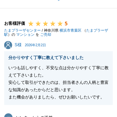
ご相談から取引完了まで、私の至らない点により、ご
心労をかけてしまったと存じますが、大事なご資産の
売却のサポートをでき、嬉しく思っております。
5
今後に関してもご不明点含め、お気軽にご相談頂けれ
お客様評価
たまプラーザセンター
ばと存じます。
/ 神奈川県
横浜市青葉区
（
たまプラーザ
駅
）の
マンション
を
ご売却
S様
S様
2026年2月2日
閉じる
分かりやすく丁寧に教えて下さいました
いつも話しやすく、不安な点は分かりやすく丁寧に教
えて下さいました。
安心して取引ができたのは、担当者さんの人柄と豊富
な知識があったからだと思います。
また機会がありましたら、ぜひお願いしたいです。
東急リバブル