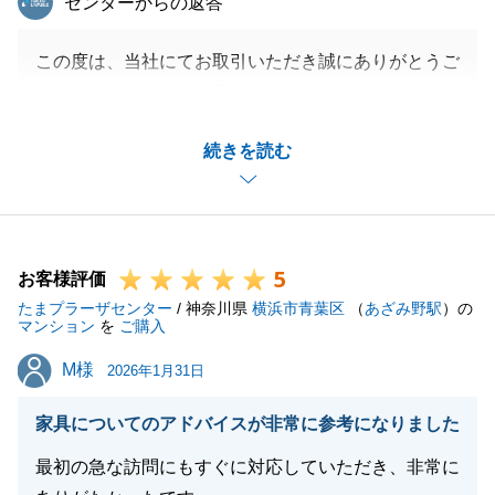
センターからの返答
この度は、当社にてお取引いただき誠にありがとうご
ざいました。また大変温かいメッセージをいただき、
心より感謝申し上げます。
続きを読む
Ｓ様に「安心して取引ができた」と言っていただけた
ことが、私にとって何よりの励みになります。
何かあればいつでもお気軽にご連絡いただけますと幸
いです。
5
今後とも、よろしくお願いいたします。
お客様評価
たまプラーザセンター
/ 神奈川県
横浜市青葉区
（
あざみ野駅
）の
マンション
を
ご購入
M様
M様
2026年1月31日
閉じる
家具についてのアドバイスが非常に参考になりました
最初の急な訪問にもすぐに対応していただき、非常に