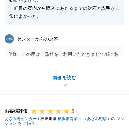
初動がよかった。
一軒目の案内から購入にあたるまでの対応と説明が非
常によかった。
東急リバブル
センターからの返答
Y様、この度は、弊社をご利用いただきまして誠にあ
りがとうございました。
税金関係のお手続きなど今後ご説明が必要なことがご
続きを読む
ざいましたらお気軽にご相談ください。
閉じる
5
お客様評価
あざみ野センター
/ 神奈川県
横浜市青葉区
（
あざみ野駅
）の
マン
ション
を
ご購入