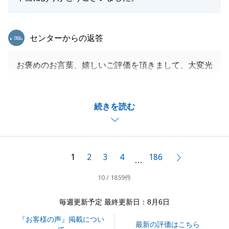
東急リバブル
センターからの返答
お褒めのお言葉、嬉しいご評価を頂きまして、大変光
栄です。
H様とは1年越しのお付き合いとなり、1からご条件を
続きを読む
整理しながら、希望物件を待つ形となりました。
最終的にご希望条件に当てはまるマンションをいち早
くご紹介でき、複数組の申し込みがある中で、ご内覧
時の印象が良かった点含め、売主様にお譲りいただけ
1
2
3
4
186
次へ
…
たこと、本当に良かったと思っています。
10 / 1859件
ご友人様やご家族でお手伝いできることがあればいつ
でもお力になれればと思っています。
毎週更新予定 最終更新日：8月6日
『お客様の声』掲載につい
最新の評価はこちら