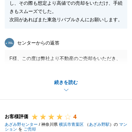
（金利・団信等）の細かな擦り合わせや、休業期間を
し、その際も想定より高値での売却をいただけ、手続
考慮した余裕のあるスケジュール管理がいかに重要で
きもスムーズでした。
あるかを改めて痛感いたしました。
次回があればまた東急リバブルさんにお願いします。
今後は、いただいたご指摘を真摯に受け止め、より一
層「お客様の立場に立った、きめ細やかなサポート」
東急リバブル
センターからの返答
を徹底してまいる所存です。
お引越し後の生活はいかがでしょうか。何かお困りご
F様、この度は弊社より不動産のご売却をいただき、
とや、改めてご相談されたいことがございましたら、
ありがとうございました。
いつでもお気軽に溝ノ口センターまでご連絡くださ
F様の大切な不動産のご売却に、携わることができ、
い。
続きを読む
大変うれしく思っております。
今後とも末永いお付き合いを、どうぞよろしくお願い
今後も何か不動産のお困りごとやご相談がございまし
申し上げます。
たら、いつでもお声がけ下さいませ。
4
お客様評価
閉じる
あざみ野センター
/ 神奈川県
横浜市青葉区
（
あざみ野駅
）の
マン
閉じる
ション
を
ご売却