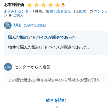
5
今後とも末永いお付き合いの程何卒よろしくお願いい
お客様評価
あざみ野センター
たします。
/ 神奈川県
横浜市青葉区
（
江田駅
）の
マンショ
ン
を
ご購入
U様
U様
2026年1月25日
閉じる
悩んだ際のアドバイスが親身であった
物件で悩んだ際のアドバイスが親身であった。
東急リバブル
センターからの返答
この度は数ある仲介会社の中から弊社をお選び頂き、
ご購入ありがとうございました。
お探しのお手伝いの中で、お申込みした物件が競合多
続きを読む
数でご購入頂けなかった物件の時、本当に申し訳な
く、より良いお宅をご紹介したいと思っておりまし