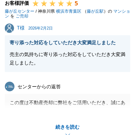
5
お客様評価
藤が丘センター
/ 神奈川県
横浜市青葉区
（
藤が丘駅
）の
マンショ
ン
を
ご売却
T様
T様
2026年2月2日
寄り添った対応をしていただき大変満足しました
売主の気持ちに寄り添った対応をしていただき大変満
足しました。
東急リバブル
センターからの返答
この度は不動産売却に弊社をご活用いただき、誠にあ
りがとうございました。
T様のご協力もあり、無事に取引完了でき、改めてこ
続きを読む
の場を借りて御礼をさせて頂きます。