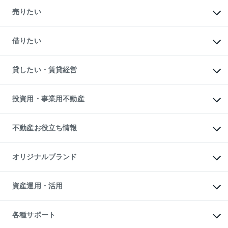
マンションの購入
新築・分譲マンションの購入
売りたい
中古マンションの購入
一戸建ての購入
マンションの売却・査定
新築一戸建ての購入
一戸建ての売却・査定
借りたい
中古一戸建ての購入
土地の売却・査定
土地の購入
スピードAI査定
不動産購入の流れ
物件を借りる
不動産売却について
注目キーワード物件特集
オフィス・店舗の賃貸
貸したい・賃貸経営
不動産査定について
購入ガイド
借りるときの流れ
売却サービス
借りるガイド
不動産売却の流れ
無料賃料査定
多言語対応
不動産買換えの流れ
マンション賃料データ
投資用・事業用不動産
売却ガイド
賃貸管理プラン
English
繁体中文
簡体中文
リロケーションについて
投資用不動産
貸すときの流れ
事業用不動産
不動産お役立ち情報
貸すガイド
マンション投資
投資用マンション
不動産AIアドバイザー Tellus Talk
マンション一棟
マンションライブラリー
オリジナルブランド
アパート経営
人気マンションランキング
アパート投資用物件
暮らしに役立つ不動産メディア

収益物件
当社売主リノベーションマンション
「Lnote」
ビル購入（ビル一棟）
一棟リノベーションマンション

資産運用・活用
不動産相場・不動産価格情報
投資用不動産の売却査定
L`GENTE（ルジェンテ）
不動産売却FAQ
事業用不動産の売却査定
区分リノベーションマンション

不動産コラム・ニュース
等価交換事業
海外不動産
Lideas（リディアス）
不動産用語集
不動産M&A
各種サポート
投資用一棟レジデンスWELL

不動産なんでもネット相談室
アセットマネジメント・出資
SQUARE（ウェルスクエア）
住まいの税金