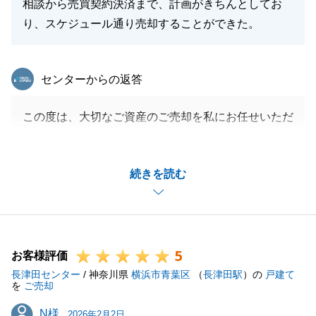
相談から売買契約決済まで、計画がきちんとしてお
り、スケジュール通り売却することができた。
東急リバブル
センターからの返答
この度は、大切なご資産のご売却を私にお任せいただ
き、誠にありがとうございました。
販売が長期にわたり、不安を感じられた場面もあった
続きを読む
かと存じますが、最後までお任せくださったことに心
から感謝しております。
無事にお引渡しの日を迎えられ、私も自分のことのよ
うに嬉しく、安堵しております。
5
測量などの細かなお手続きにも快くご協力いただけた
お客様評価
長津田センター
おかげで、スムーズにお引渡しを終えることができま
/ 神奈川県
横浜市青葉区
（
長津田駅
）の
戸建て
を
ご売却
した。
N様
N様
心より感謝申し上げます。
2026年2月2日