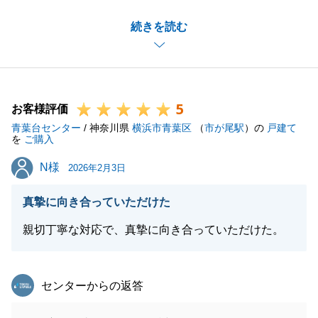
不動産の売買は、単なる取引ではなく、お客様がこれ
続きを読む
まで歩んでこられた人生の節目をお手伝いすることだ
と考えております。
だからこそ、ご仏壇へのご挨拶や、境界の確認、最後
のお写真撮影など、一つひとつの瞬間に心を込めて向
5
き合わせていただきました。
お客様評価
青葉台センター
新居での新しい生活が、笑顔の絶えない素晴らしいも
/ 神奈川県
横浜市青葉区
（
市が尾駅
）の
戸建て
を
ご購入
のとなりますよう、心よりお祈り申し上げます。
N様
N様
また何かお困りごとがございましたら、いつでもお気
2026年2月3日
軽にご連絡ください。
真摯に向き合っていただけた
親切丁寧な対応で、真摯に向き合っていただけた。
閉じる
東急リバブル
センターからの返答