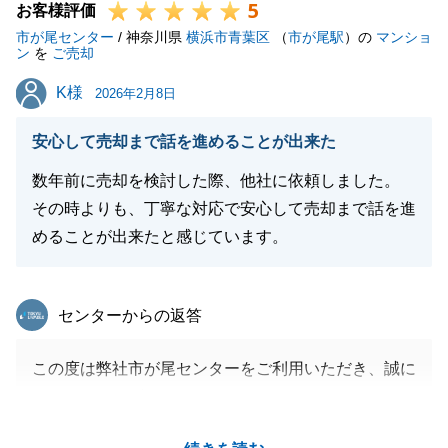
5
お客様評価
市が尾センター
/ 神奈川県
横浜市青葉区
（
市が尾駅
）の
マンショ
ン
を
ご売却
K様
K様
2026年2月8日
安心して売却まで話を進めることが出来た
数年前に売却を検討した際、他社に依頼しました。
その時よりも、丁寧な対応で安心して売却まで話を進
めることが出来たと感じています。
東急リバブル
センターからの返答
この度は弊社市が尾センターをご利用いただき、誠に
ありがとうございました。
以前、他仲介様に売却のご依頼を頂いておりました