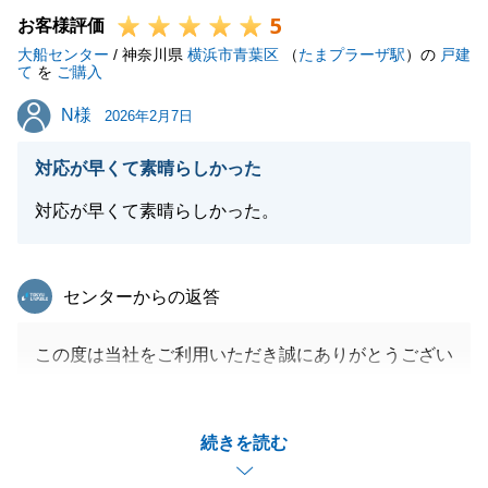
5
今後ともよろしくお願いいたします。
お客様評価
大船センター
/ 神奈川県
横浜市青葉区
（
たまプラーザ駅
）の
戸建
て
を
ご購入
N様
N様
2026年2月7日
閉じる
対応が早くて素晴らしかった
対応が早くて素晴らしかった。
東急リバブル
センターからの返答
この度は当社をご利用いただき誠にありがとうござい
ます。
今後も確定申告の手続きやお引越し手続きなどお困り
続きを読む
の際は何なりとお申し付け下さい。
お引越し後落ち着かれた頃に改めてご挨拶に伺いま