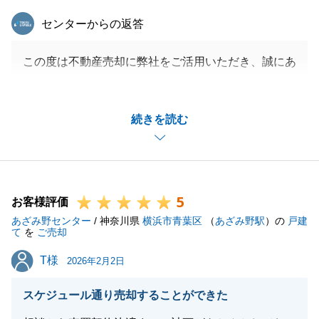
東急リバブル
センターからの返答
この度は不動産売却に弊社をご活用いただき、誠にあ
りがとうございました。
T様のご協力もあり、無事に取引完了でき、改めてこ
続きを読む
の場を借りて御礼をさせて頂きます。
ご相談から取引完了まで、私の至らない点により、ご
心労をかけてしまったと存じますが、大事なご資産の
売却のサポートをでき、嬉しく思っております。
5
今後に関してもご不明点含め、お気軽にご相談頂けれ
お客様評価
あざみ野センター
ばと存じます。
/ 神奈川県
横浜市青葉区
（
あざみ野駅
）の
戸建
て
を
ご売却
T様
T様
2026年2月2日
閉じる
スケジュール通り売却することができた