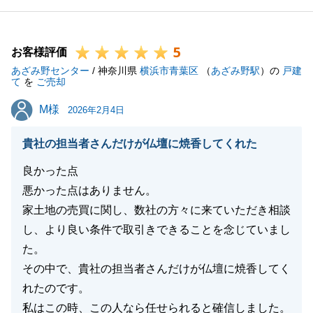
す。
今後とも宜しくお願いいたします。
5
お客様評価
あざみ野センター
/ 神奈川県
横浜市青葉区
（
あざみ野駅
）の
戸建
て
を
ご売却
閉じる
M様
M様
2026年2月4日
貴社の担当者さんだけが仏壇に焼香してくれた
良かった点
悪かった点はありません。
家土地の売買に関し、数社の方々に来ていただき相談
し、より良い条件で取引きできることを念じていまし
た。
その中で、貴社の担当者さんだけが仏壇に焼香してく
れたのです。
私はこの時、この人なら任せられると確信しました。