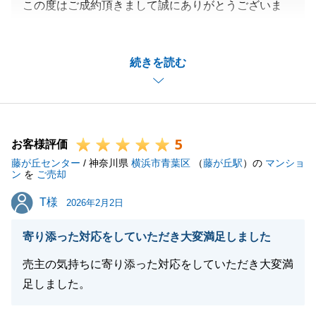
この度はご成約頂きまして誠にありがとうございま
す。
高額な買い物ということで、N様もいろいろと悩まれ
続きを読む
ていたことはお察しいたしますが、他にも検討されて
いる方がいらっしゃったため、最後は焦らすような感
じになってしまい申し訳ございませんでした。
私が今回のお取引で一番嬉しかったことは、ご見学の
5
際にご子息様がすごく楽しみにされていらっしゃった
お客様評価
藤が丘センター
ことが記憶に残っていたため、本当にうまく行って良
/ 神奈川県
横浜市青葉区
（
藤が丘駅
）の
マンショ
ン
を
ご売却
かったと思います。
T様
T様
今後とも不動産に関するご相談がございましたらお気
2026年2月2日
軽にお声がけ頂けますと幸甚です。
寄り添った対応をしていただき大変満足しました
何卒宜しくお願い申し上げます。
売主の気持ちに寄り添った対応をしていただき大変満
足しました。
閉じる