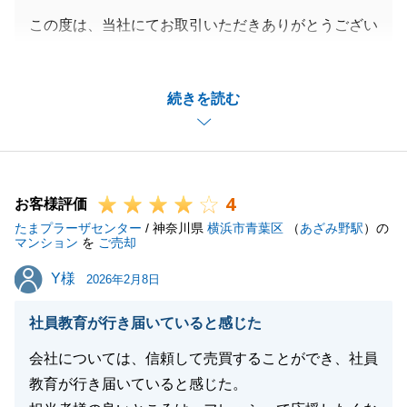
この度は、当社にてお取引いただきありがとうござい
ます。
Ｋ様の迅速なご対応のおかげで、最後までスムーズに
続きを読む
進めることができました。こちらこそ、多大なるご協
力をいただき感謝しております。
今後もお役に立てることがございましたら、全力でサ
ポートさせていただきます。
4
どうぞ、よろしくお願いいたします。
お客様評価
たまプラーザセンター
/ 神奈川県
横浜市青葉区
（
あざみ野駅
）の
マンション
を
ご売却
Y様
Y様
2026年2月8日
閉じる
社員教育が行き届いていると感じた
会社については、信頼して売買することができ、社員
教育が行き届いていると感じた。