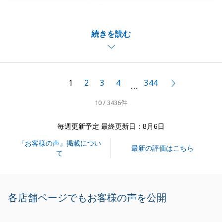
ざいました。また大変温かいメッセージをいただき、
心より感謝申し上げます。
続きを読む
Ｓ様に「安心して取引ができた」と言っていただけた
ことが、私にとって何よりの励みになります。
何かあればいつでもお気軽にご連絡いただけますと幸
いです。
1
2
3
4
344
次へ
…
今後とも、よろしくお願いいたします。
10 / 3436件
毎週更新予定 最終更新日：8月6日
閉じる
『お客様の声』掲載につい
最新の評価はこちら
て
各店舗ページでもお客様の声を公開