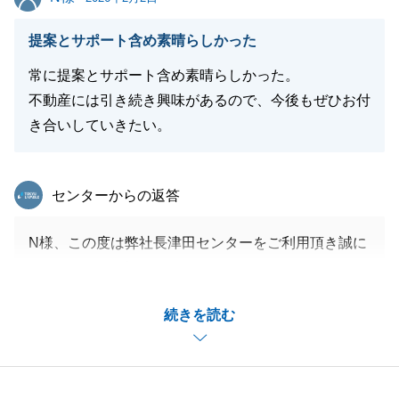
お引渡しをもってひと段落となりますが、これからも
提案とサポート含め素晴らしかった
何かお困りごとがございましたら、いつでもお気軽に
ご連絡ください。
常に提案とサポート含め素晴らしかった。
今後とも、末永いお付き合いをどうぞよろしくお願い
不動産には引き続き興味があるので、今後もぜひお付
申し上げます。
き合いしていきたい。
東急リバブル
センターからの返答
閉じる
N様、この度は弊社長津田センターをご利用頂き誠に
ありがとうございました。
N様のご協力もあり、滞りなく残代金決済を迎えるこ
続きを読む
とが出来て嬉しく思います。
既にご友人様をご紹介いただいておりますが、今後も
周囲の方で不動産に関するお困りごとがある方などい
らっしゃいましたら、是非ご紹介頂けますと幸いで