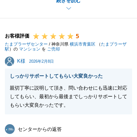
続きを読む
が、弊社に切り替えていただき結果を出すことが出来
て良かったです。
今後ご購入を検討される際には是非お声掛けくださ
い。
5
お客様評価
たまプラーザセンター
/ 神奈川県
横浜市青葉区
（
たまプラーザ
駅
）の
マンション
を
ご売却
閉じる
K様
K様
2026年2月8日
しっかりサポートしてもらい大変良かった
親切丁寧に説明して頂き、問い合わせにも迅速に対応
してもらい、最初から最後までしっかりサポートして
もらい大変良かったです。
東急リバブル
センターからの返答