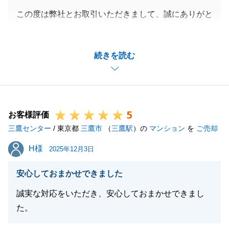
この度は弊社とお取引いただきまして、誠にありがと
閉じる
うございます。
K様のお住替えのお手伝いができたこと大変嬉しく思
続きを読む
います。
また、ご友人をご紹介いただきましたこと、重ねて感
謝申し上げます。
今後もお困りごとがございましたら、いつでもお気軽
5
にご相談ください。
お客様評価
三鷹センター
今後ともどうぞよろしくお願い申し上げます。
/ 東京都
三鷹市
（
三鷹駅
）の
マンション
を
ご売却
H様
H様
2025年12月3日
閉じる
安心しておまかせできました
誠実な対応をいただき、安心しておまかせできまし
た。