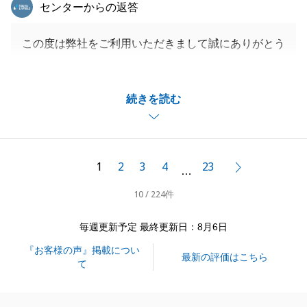
東急リバブル
センターからの返答
この度は弊社をご利用いただきまして誠にありがとう
ございました。
H様の不動産購入のお手伝いができ、大変嬉しく思い
続きを読む
ます。素敵な新生活を送られることを祈っておりま
す。
今後とも何か不動産関係でお困りなことがありました
らお気軽にご相談いただければと思います。
1
2
3
4
23
次へ
…
引き続きよろしくお願いいたします。
10 / 224件
毎週更新予定 最終更新日：8月6日
閉じる
『お客様の声』掲載につい
最新の評価はこちら
て