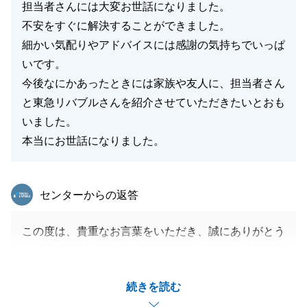
今後とも東急リバブルをご愛顧の程、よろしくお願い
担当者さんには大変お世話になりました。
いたします。
不安をすぐに解決することができました。
細かい気配りやアドバイスには感謝の気持ちでいっぱ
いです。
今後なにかあったときには家族や友人に、担当者さん
閉じる
と東急リバブルさんを紹介させていただきたいとおも
いました。
本当にお世話になりました。
東急リバブル
センターからの返答
この度は、貴重なお言葉をいただき、誠にありがとう
ございます。
U様にそのようにおっしゃっていただけたこと、担当
続きを読む
者として非常にうれしいです。