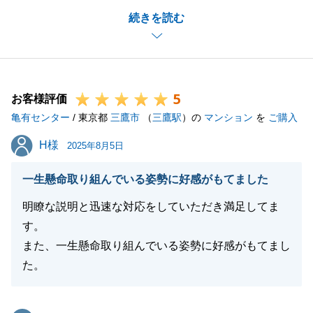
また、丁寧なアンケートまでいただき、深く感謝申し
続きを読む
上げます。
I様のご協力もあってスムーズなお取引をすることが
出来ました。
ご評価いただきました点につきましては、今後の励み
5
とし営業活動に活かして参ります。
お客様評価
亀有センター
引続き些細なことでも、ご遠慮なくご相談いただけれ
/ 東京都
三鷹市
（
三鷹駅
）の
マンション
を
ご購入
ば幸いでございます。
H様
H様
2025年8月5日
今後とも東急リバブルをご愛顧の程、よろしくお願い
いたします。
一生懸命取り組んでいる姿勢に好感がもてました
明瞭な説明と迅速な対応をしていただき満足してま
す。
閉じる
また、一生懸命取り組んでいる姿勢に好感がもてまし
た。