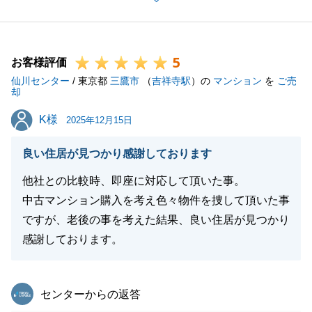
さ」と「一貫したサポート」について評価いただけた
こと、何よりの励みになります。
大切な不動産のお取引において、お客様に一瞬でも不
5
安を感じさせてはならないという思いで取り組んでま
お客様評価
仙川センター
いりました。
/ 東京都
三鷹市
（
吉祥寺駅
）の
マンション
を
ご売
却
S様に「安心できた」と仰っていただけて、ようやく
K様
K様
肩の荷が下りたような、嬉しい気持ちでいっぱいで
2025年12月15日
す。
良い住居が見つかり感謝しております
お取引はひと段落となりますが、弊社のサポート体制
はこれからも変わりません。
他社との比較時、即座に対応して頂いた事。
また何かお困りごとやご相談がございましたら、いつ
中古マンション購入を考え色々物件を捜して頂いた事
でも迅速に駆けつけますので、お気軽にご連絡くださ
ですが、老後の事を考えた結果、良い住居が見つかり
い。
感謝しております。
S様の新しい生活が、素晴らしいものとなりますよう
心よりお祈り申し上げます。
東急リバブル
センターからの返答