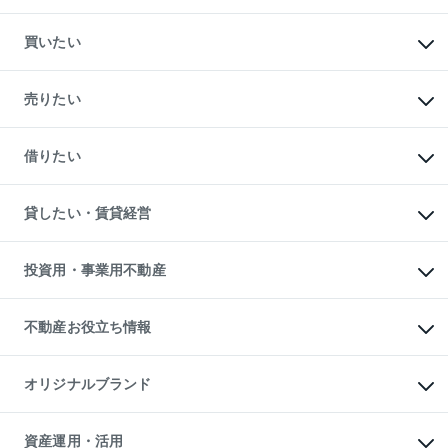
買いたい
マンションの購入
新築・分譲マンションの購入
売りたい
中古マンションの購入
一戸建ての購入
マンションの売却・査定
新築一戸建ての購入
一戸建ての売却・査定
借りたい
中古一戸建ての購入
土地の売却・査定
土地の購入
スピードAI査定
不動産購入の流れ
物件を借りる
不動産売却について
注目キーワード物件特集
オフィス・店舗の賃貸
貸したい・賃貸経営
不動産査定について
購入ガイド
借りるときの流れ
売却サービス
借りるガイド
不動産売却の流れ
無料賃料査定
多言語対応
不動産買換えの流れ
マンション賃料データ
投資用・事業用不動産
売却ガイド
賃貸管理プラン
English
繁体中文
簡体中文
リロケーションについて
投資用不動産
貸すときの流れ
事業用不動産
不動産お役立ち情報
貸すガイド
マンション投資
投資用マンション
不動産AIアドバイザー Tellus Talk
マンション一棟
マンションライブラリー
オリジナルブランド
アパート経営
人気マンションランキング
アパート投資用物件
暮らしに役立つ不動産メディア

収益物件
当社売主リノベーションマンション
「Lnote」
ビル購入（ビル一棟）
一棟リノベーションマンション

資産運用・活用
不動産相場・不動産価格情報