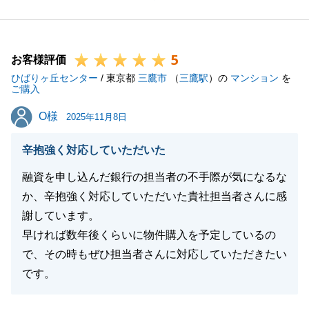
U様にご安心いただき、気持ちよくお取引を終えてい
ただくことができましたなら、これ以上の喜びはござ
いません。
5
また、「家族や友人に紹介したい」と思っていただけ
お客様評価
ひばりヶ丘センター
たことは、東急リバブルにとっても、私個人にとって
/ 東京都
三鷹市
（
三鷹駅
）の
マンション
を
ご購入
も最高の賛辞でございます。
O様
O様
この度の経験を活かし、今後もより一層、お客様一人
2025年11月8日
ひとりに寄り添ったサービスを提供できるよう努めて
辛抱強く対応していただいた
まいります。
こちらこそ、この度は東急リバブルにご用命いただ
融資を申し込んだ銀行の担当者の不手際が気になるな
き、本当にありがとうございました。
か、辛抱強く対応していただいた貴社担当者さんに感
謝しています。
早ければ数年後くらいに物件購入を予定しているの
で、その時もぜひ担当者さんに対応していただきたい
閉じる
です。