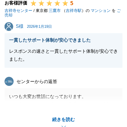
5
お客様評価
吉祥寺センター
/ 東京都
三鷹市
（
吉祥寺駅
）の
マンション
を
ご
売却
S様
S様
2026年1月19日
一貫したサポート体制が安心できました
レスポンスの速さと一貫したサポート体制が安心でき
ました。
東急リバブル
センターからの返答
いつも大変お世話になっております。
この度は、身に余る光栄なお言葉をいただき、誠にあ
りがとうございます。
続きを読む
私が日頃から最も大切にしている「レスポンスの速