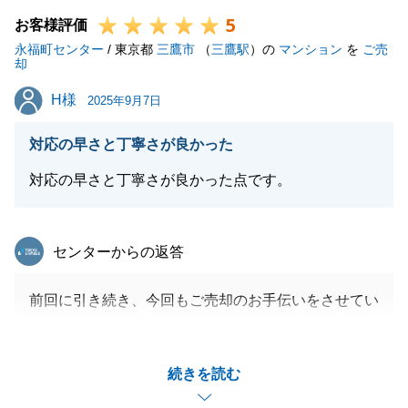
5
また、「短時間で癖や特徴を分かり合えた方が会話が
お客様評価
永福町センター
スムーズにいく」とのお言葉、まさにその通りだと感
/ 東京都
三鷹市
（
三鷹駅
）の
マンション
を
ご売
却
じております。
H様
H様
G様がリラックスしてお話ししてくださったおかげ
2025年9月7日
で、私もG様にとって最適なご提案は何かを深く考え
対応の早さと丁寧さが良かった
ることができました。
貴重なご意見をありがとうございます。今後とも、ご
対応の早さと丁寧さが良かった点です。
不明な点やご相談がございましたら、いつでもお気軽
にお声がけください。
東急リバブル
センターからの返答
引き続き、G様のお力になれるよう努めてまいりま
す。
前回に引き続き、今回もご売却のお手伝いをさせてい
ただきまして、誠にありがとうございました。
また、お忙しい中、アンケートへのご回答もありがと
閉じる
続きを読む
うございます。
販売開始後スムーズにご契約・ご決済となり、私も大