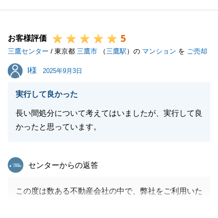
変嬉しく思います。
また何かご相談等お力になれることがございました
5
ら、尽力させていただきます。
お客様評価
三鷹センター
今後とも弊社をご愛顧賜りますよう、お願い申し上げ
/ 東京都
三鷹市
（
三鷹駅
）の
マンション
を
ご売却
ます。
I様
I様
2025年9月3日
実行して良かった
閉じる
長い間処分について考えてはいましたが、実行して良
かったと思っています。
東急リバブル
センターからの返答
この度は数ある不動産会社の中で、弊社をご利用いた
だきまして誠にありがとうございました。