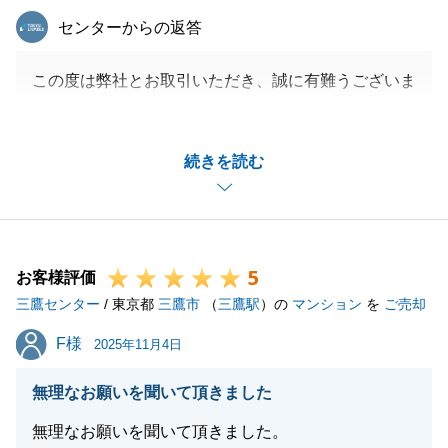
東急リバブル
センターからの返答
この度は弊社とお取引いただき、誠に有難うございま
した。
融資の面でお時間がかかってしまった部分もございま
続きを読む
すが無事、お取引きが完了できて安心しました。
今後も何かございましたらお気軽にご相談くださいま
せ。
何卒よろしくお願いいたします。
5
お客様評価
三鷹センター
/ 東京都
三鷹市
（
三鷹駅
）の
マンション
を
ご売却
閉じる
F様
F様
2025年11月4日
無理なお願いを聞いて頂きました
無理なお願いを聞いて頂きました。