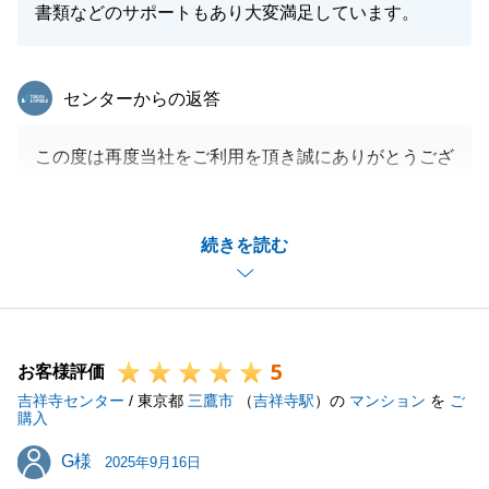
書類などのサポートもあり大変満足しています。
東急リバブル
センターからの返答
この度は再度当社をご利用を頂き誠にありがとうござ
いました。
ご多忙のところご案内等にご協力を頂き重ねて御礼申
続きを読む
し上げます。
また今後お役に立てることがございましたらいつでも
お気軽にご連絡くださいますようよろしくお願いしま
す。
5
お客様評価
吉祥寺センター
/ 東京都
三鷹市
（
吉祥寺駅
）の
マンション
を
ご
購入
閉じる
G様
G様
2025年9月16日