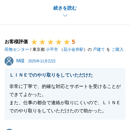
また、お客様の大切なお住まいのご売却を、微力なが
続きを読む
らお手伝いでき、またお役にたてたこと大変光栄でご
ざいます。
お困りのことがございましたら、お気軽にご連絡いた
だければと存じます。今後ともよろしくお願いいたし
5
ます。
お客様評価
田無センター
/ 東京都
小平市
（
花小金井駅
）の
戸建て
を
ご購入
M様
M様
2025年11月22日
閉じる
ＬＩＮＥでのやり取りをしていただけた
非常に丁寧で、的確な対応とサポートを受けることが
できてよかった。
また、仕事の都合で連絡が取りにくいので、ＬＩＮＥ
でのやり取りをしていただけたので助かった。