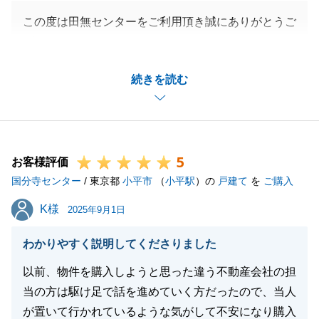
この度は田無センターをご利用頂き誠にありがとうご
ざいました。
皆様にもご協力頂けたおかげで無事にお引渡しを迎え
続きを読む
ることができました。
また何かございましたら、お気軽にお申し付けくださ
い。
今後とも宜しくお願いいたします。
5
お客様評価
国分寺センター
/ 東京都
小平市
（
小平駅
）の
戸建て
を
ご購入
閉じる
K様
K様
2025年9月1日
わかりやすく説明してくださりました
以前、物件を購入しようと思った違う不動産会社の担
当の方は駆け足で話を進めていく方だったので、当人
が置いて行かれているような気がして不安になり購入