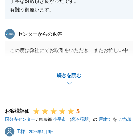
丁寧な対応頂き良かったです。
有難う御座います。
東急リバブル
センターからの返答
この度は弊社にてお取引をいただき、またお忙しい中
アンケートにご協力いただき、誠にありがとうござい
ました。
続きを読む
ローン手続きにつきまして色々とご対応いただき、無
事お取引を完了することができました。
ご相談事がございましたら、またご連絡いただけると
幸いです。よろしくお願いいたします。
5
お客様評価
国分寺センター
/ 東京都
小平市
（
恋ヶ窪駅
）の
戸建て
を
ご売却
閉じる
T様
T様
2026年1月9日