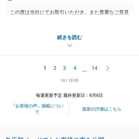
この度は当社にてお取引いただき、また貴重なご意見
をいただきましてありがとうございます。
お客様の大切なお住まいのご売却を、微力ながらお手
続きを読む
伝いでき、またお役にたてたこと大変光栄に思いま
す。
お褒めいただき、誠にありがとうございます。
いただいたお言葉を励みに、日々精進してまいります
1
2
3
4
14
次へ
…
ので、今後ともよろしくお願い申し上げます。
10 / 131件
お困り事などございましたら、お気軽にお声掛けくだ
さい。
毎週更新予定 最終更新日：8月6日
『お客様の声』掲載につい
最新の評価はこちら
て
閉じる