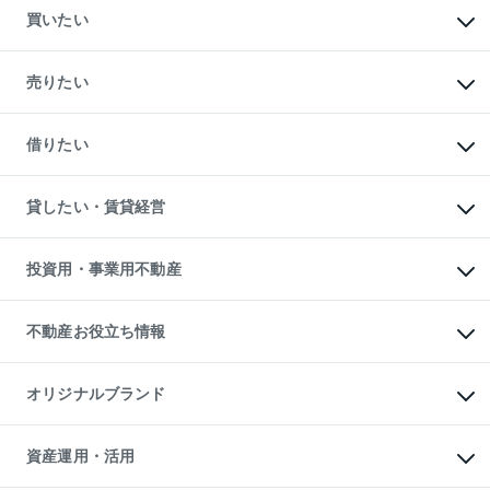
買いたい
マンションの購入
新築・分譲マンションの購入
売りたい
中古マンションの購入
一戸建ての購入
マンションの売却・査定
新築一戸建ての購入
一戸建ての売却・査定
借りたい
中古一戸建ての購入
土地の売却・査定
土地の購入
スピードAI査定
不動産購入の流れ
物件を借りる
不動産売却について
注目キーワード物件特集
オフィス・店舗の賃貸
貸したい・賃貸経営
不動産査定について
購入ガイド
借りるときの流れ
売却サービス
借りるガイド
不動産売却の流れ
無料賃料査定
多言語対応
不動産買換えの流れ
マンション賃料データ
投資用・事業用不動産
売却ガイド
賃貸管理プラン
English
繁体中文
簡体中文
リロケーションについて
投資用不動産
貸すときの流れ
事業用不動産
不動産お役立ち情報
貸すガイド
マンション投資
投資用マンション
不動産AIアドバイザー Tellus Talk
マンション一棟
マンションライブラリー
オリジナルブランド
アパート経営
人気マンションランキング
アパート投資用物件
暮らしに役立つ不動産メディア

収益物件
当社売主リノベーションマンション
「Lnote」
ビル購入（ビル一棟）
一棟リノベーションマンション

資産運用・活用
不動産相場・不動産価格情報
投資用不動産の売却査定
L`GENTE（ルジェンテ）
不動産売却FAQ
事業用不動産の売却査定
区分リノベーションマンション
