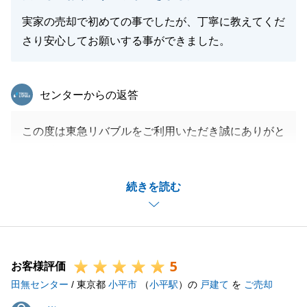
実家の売却で初めての事でしたが、丁寧に教えてくだ
さり安心してお願いする事ができました。
東急リバブル
センターからの返答
この度は東急リバブルをご利用いただき誠にありがと
うございました。
M様と二人三脚で進められたことで無事お取引を完了
続きを読む
させることが出来たかと存じます。
多大なるご協力をいただき誠にありがとうございまし
た。
今後も、ご不動産に関わるご不明な点やご相談がござ
5
いましたらお気軽にお声がけください。
お客様評価
田無センター
引き続きよろしくお願い申し上げます。
/ 東京都
小平市
（
小平駅
）の
戸建て
を
ご売却
H様