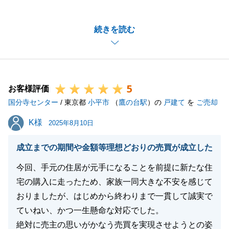
引き続き、何かございましたら、お気軽にお声がけく
ださい。
続きを読む
閉じる
5
お客様評価
国分寺センター
/ 東京都
小平市
（
鷹の台駅
）の
戸建て
を
ご売却
K様
K様
2025年8月10日
成立までの期間や金額等理想どおりの売買が成立した
今回、手元の住居が元手になることを前提に新たな住
宅の購入に走ったため、家族一同大きな不安を感じて
おりましたが、はじめから終わりまで一貫して誠実で
ていねい、かつ一生懸命な対応でした。
絶対に売主の思いがかなう売買を実現させようとの姿