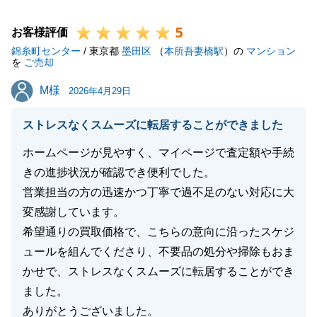
したこと、深くお詫び申し上げます。
5
不動産取引という大切な決断の連続において、迅速な
お客様評価
錦糸町センター
報告・連絡・相談は最も基本となる信頼の根幹です。
/ 東京都
墨田区
（
本所吾妻橋駅
）の
マンション
を
ご売却
ご指摘いただいた点は、担当者個人だけでなくセンタ
M様
M様
ー全体で共有し、徹底した再発防止に努めてまいる所
2026年4月29日
存です。
ストレスなくスムーズに転居することができました
弊社では、お客様をひとりの担当者だけで支えるので
ホームページが見やすく、マイページで査定額や手続
はなく、上司やチームが常に状況を把握し、組織とし
きの進捗状況が確認でき便利でした。
てサポートできる体制を整えております。
営業担当の方の迅速かつ丁寧で過不足のない対応に大
今回、後半のやり取りにおいてその一端をお示しし、
変感謝しています。
安心感をお届けできたことは、組織としてひとつの安
希望通りの買取価格で、こちらの意向に沿ったスケジ
堵を感じております。
ュールを組んでくださり、不要品の処分や掃除もおま
かせで、ストレスなくスムーズに転居することができ
お客様からいただいた貴重なご意見を糧に、錦糸町セ
ました。
ンター一同、サービスの質をさらに磨き上げ、「東急
ありがとうございました。