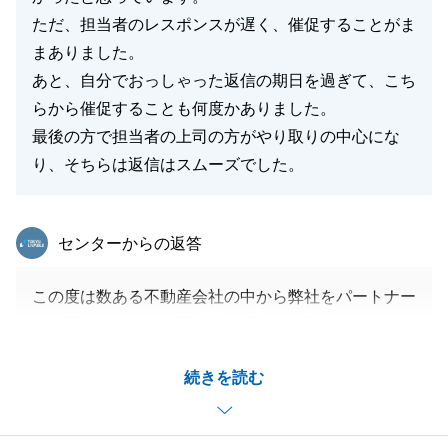
ただ、担当者のレスポンスが遅く、催促することがま
まありました。
あと、自分でおっしゃった返信の期日を過ぎて、こち
らから催促することも何度かありました。
最後の方で担当者の上司の方がやり取りの中心にな
り、そちらは返信はスムーズでした。
東急リバブル
センターからの返答
この度は数ある不動産会社の中から弊社をパートナー
にお選びいただき、最終的に「任せて良かった」との
お言葉をいただけましたこと、心より光栄に存じま
続きを読む
す。
一方で、担当者のレスポンスおよび期日遵守におい
て、お客様にご不安とご不快な思いをさせてしまいま