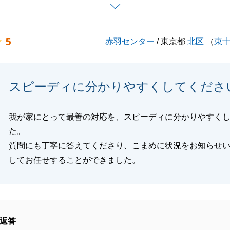
ったかと思います。
進められたのは、I様,N様が何事も早急にご対応いただいた
5
赤羽センター
/ 東京都
北区
（
東
お礼申し上げます。
なりますが、今後また不動産に関してお困り事やお悩み等ご
気軽にご連絡下さいませ。
スピーディに分かりやすくしてくださ
ろしくお願い致します。
我が家にとって最善の対応を、スピーディに分かりやすく
た。
閉じる
質問にも丁寧に答えてくださり、こまめに状況をお知らせ
してお任せすることができました。
返答