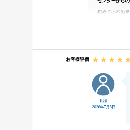
センターからの
初めての不動産
いただきありが
スムーズな住み
これまでのご協
また何か不動産
し付けください
お客様評価
今後とも何卒よ
K様
K様
2026年7月3日