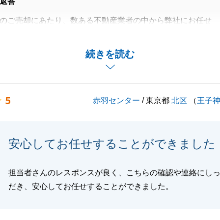
返答
のご売却にあたり、数ある不動産業者の中から弊社にお任せ
とうございました。
替えの実現にお役に立てたことに大変嬉しく思うとともに、
続きを読む
力に感謝申し上げます。
に関するご相談事等ございましたら、いつでもお気軽にお申
ませ。
5
赤羽センター
/ 東京都
北区
（
王子
ろしくお願い申し上げます。
安心してお任せすることができました
閉じる
担当者さんのレスポンスが良く、こちらの確認や連絡にし
だき、安心してお任せすることができました。