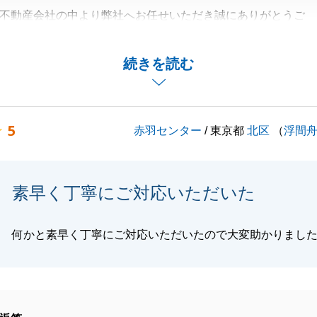
不動産会社の中より弊社へお任せいただき誠にありがとうご
あってこその今回のお取引と存じております。
続きを読む
動くということを今後も意識して精進してまいります。
度はありがとうございました。
5
赤羽センター
/ 東京都
北区
（
浮間
閉じる
素早く丁寧にご対応いただいた
何かと素早く丁寧にご対応いただいたので大変助かりまし