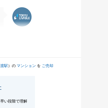
東急リバブル
舟渡駅
）の
マンション
を
ご売却
た
を早い段階で理解