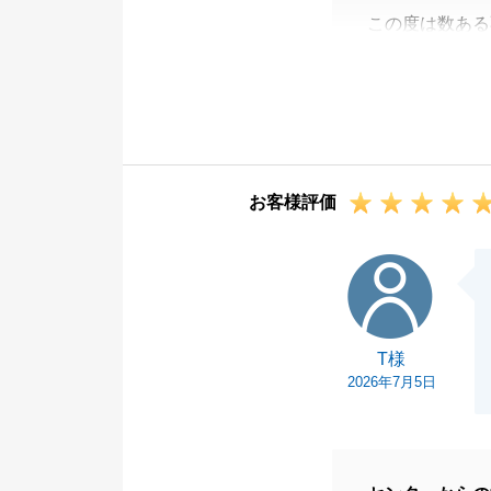
この度は数ある
ざいました。
i様のご協力が
スピーディーに
改めましてこの
お客様評価
T様
T様
2026年7月5日