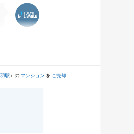
東急リバブル
赤羽駅
）の
マンション
を
ご売却