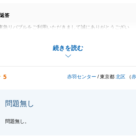
返答
東急リバブルをご利用いただきまして誠にありがとうござい
ご対応も早くてこちらこそ大変助かりました。
続きを読む
られたとのこと、大変光栄に思います。
ぬお付き合いをよろしくお願いいたします。
5
赤羽センター
/ 東京都
北区
（
閉じる
問題無し
問題無し。