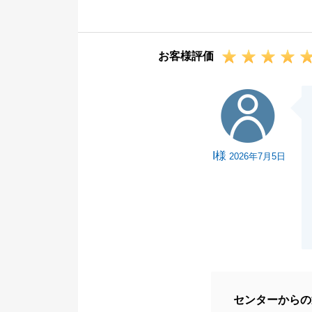
用意等が大変だ
円滑にお取引を
おかげです。
お客様評価
この場を借りて
お取引は以上と
I様
ざいましたらお
今後とも何卒よ
I様
2026年7月5日
センターからの