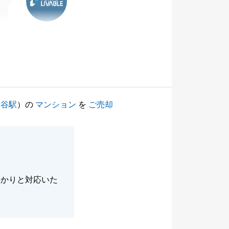
神谷駅
）の
マンション
を
ご売却
っかりと対応いた