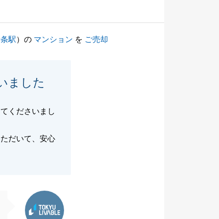
十条駅
）の
マンション
を
ご売却
いました
してくださいまし
いただいて、安心
東急リバブル