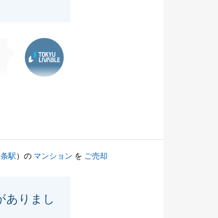
東急リバブル
十条駅
）の
マンション
を
ご売却
がありまし