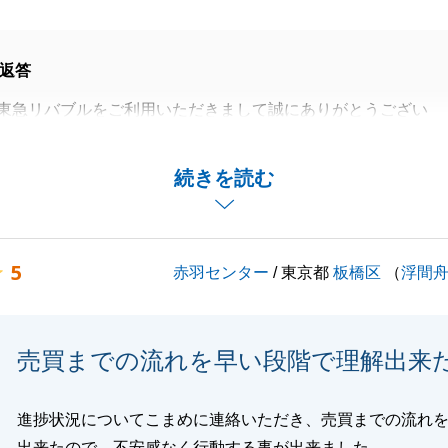
返答
東急リバブルをご利用いただきまして誠にありがとうござい
様のご協力もありスムーズに進めることができました。
続きを読む
たらお気軽にご連絡いただけますと幸いです。
ぬお付き合いをよろしくお願いいたします。
5
赤羽センター
/ 東京都
板橋区
（
浮間
閉じる
売買までの流れを早い段階で理解出来
進捗状況についてこまめに連絡いただき、売買までの流れ
出来たので、不安感なく行動する事が出来ました。