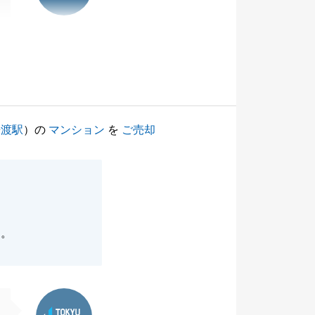
舟渡駅
）の
マンション
を
ご売却
た。
東急リバブル