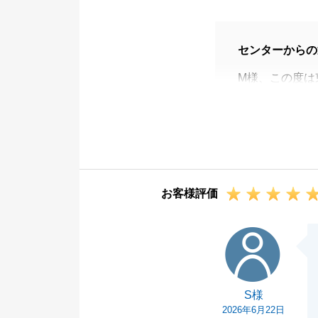
センターからの
M様、この度は
ました。
M様、ご共有者
何かございまし
今後とも変わら
お客様評価
S様
S様
2026年6月22日