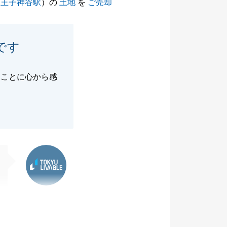
（
王子神谷駅
）の
土地
を
ご売却
です
たことに心から感
東急リバブル