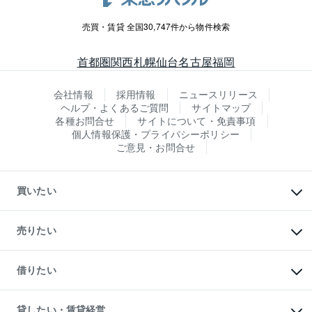
売買・賃貸 全国30,747件から物件検索
首都圏
関西
札幌
仙台
名古屋
福岡
会社情報
採用情報
ニュースリリース
ヘルプ・よくあるご質問
サイトマップ
各種お問合せ
サイトについて・免責事項
個人情報保護・プライバシーポリシー
ご意見・お問合せ
買いたい
マンションの購入
新築・分譲マンションの購入
売りたい
中古マンションの購入
一戸建ての購入
マンションの売却・査定
新築一戸建ての購入
一戸建ての売却・査定
借りたい
中古一戸建ての購入
土地の売却・査定
土地の購入
スピードAI査定
不動産購入の流れ
物件を借りる
不動産売却について
注目キーワード物件特集
オフィス・店舗の賃貸
貸したい・賃貸経営
不動産査定について