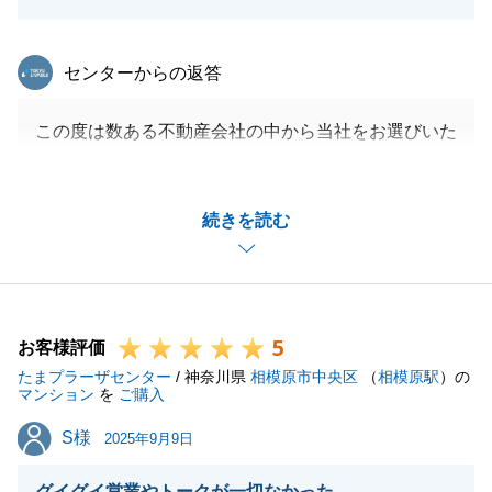
東急リバブル
センターからの返答
この度は数ある不動産会社の中から当社をお選びいた
だき誠にありがとうございました。
今回はご紹介という事もあり良い不動産をご購入いた
続きを読む
だき安心しております。
もしまた何かご相談等ございましたらお気軽にご連絡
いただけますと幸いでございます。
引き続き今後とも何卒宜しくお願いいたします。
5
お客様評価
たまプラーザセンター
/ 神奈川県
相模原市中央区
（
相模原駅
）の
マンション
を
ご購入
閉じる
S様
S様
2025年9月9日
グイグイ営業やトークが一切なかった