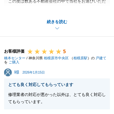
この度は数ある不動産会社の中で当社をお選びいただ
き誠にありがとうございます。
コメントにも記載いただいておりますが当初は他の不
続きを読む
動産会社とやり取りされていたと思いますが、縁あっ
てお問合せいただきご成約まで至れたのはお客様のご
協力いただけたおかげだと思っております。
売主様も非常にご満足されていらっしゃいましたので
5
良いお取引きだったと重ね重ね思います。
お客様評価
橋本センター
今回でお取引きは完了しましたがもしまた何か不動産
/ 神奈川県
相模原市中央区
（
相模原駅
）の
戸建て
を
ご購入
の事でお困りごとがございましたらお気軽にご連絡い
I様
I様
ただけますと幸いでございます。
2026年1月15日
引き続き今後とも何卒宜しくお願いいたします。
とても良く対応してもらっています
修理業者の対応が悪かった以外は、とても良く対応し
てもらっています。
閉じる