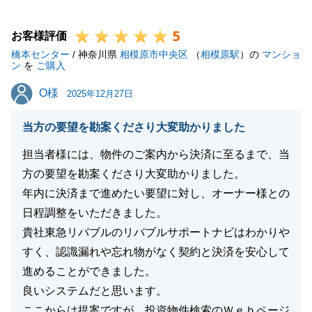
今後も何か不動産のお困りごとやご相談がございまし
5
たら、いつでもお声がけ下さいませ。
お客様評価
橋本センター
/ 神奈川県
相模原市中央区
（
相模原駅
）の
マンショ
ン
を
ご購入
O様
O様
2025年12月27日
閉じる
当方の要望を勘案くださり大変助かりました
担当者様には、物件のご案内から決済に至るまで、当
方の要望を勘案くださり大変助かりました。
年内に決済まで進めたい要望に対し、オーナー様との
日程調整をいただきました。
貴社東急リバブルのリバブルサポートナビはわかりや
すく、認識漏れや忘れ物がなく契約と決済を安心して
進めることができました。
良いシステムだと思います。
ここからは提案ですが、投資物件検索のＷｅｂページ