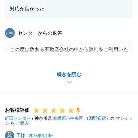
閉じる
対応が良かった。
東急リバブル
センターからの返答
この度は数ある不動産会社の中から弊社をご利用いた
だき、誠にありがとうございました。
H様には自宅の査定をきっかけにお会いさせていただ
続きを読む
いてから1か月以内で内覧、契約、引渡しまで行って
いただき、大変助かりました。
短い期間の中で、いろいろと動いていただき、ありが
とうございました。
5
また、不動産のことでお困りのことがございましたら
お客様評価
町田センター
お気軽にご連絡ください。
/ 神奈川県
相模原市中央区
（
淵野辺駅
）の
マンショ
ン
を
ご購入
T様
T様
2025年8月9日