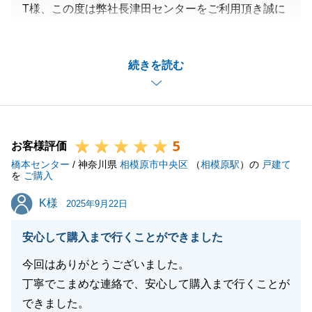
T様、この度は弊社長津田センターをご利用頂き誠に
ありがとうございました。
T様のご協力もあり、滞りなく残代金決済を迎えるこ
続きを読む
とが出来て嬉しく思います。
お知り合いの方で不動産に関するお困りごとがある方
などいらっしゃいましたら、是非ご紹介頂けますと幸
いです。
5
今後ともお付き合いの程よろしくお願いいたします。
お客様評価
橋本センター
/ 神奈川県
相模原市中央区
（
相模原駅
）の
戸建て
を
ご購入
K様
K様
2025年9月22日
閉じる
安心して購入まで行くことができました
今回はありがとうございました。
丁寧でこまめな連絡で、安心して購入まで行くことが
できました。