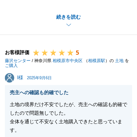
まいした。
S様にご満足頂けましたこと大変嬉しく思います。
続きを読む
今後とも不動産に関するお悩みやご相談がございまし
たらお気兼ねなくご連絡頂けますと幸いです。
何卒、よろしくお願い申し上げます。
5
お客様評価
藤沢センター
/ 神奈川県
相模原市中央区
（
相模原駅
）の
土地
を
閉じる
ご購入
I様
I様
2025年9月6日
売主への確認も的確でした
土地の境界だけ不安でしたが、売主への確認も的確で
したので問題無しでした。
全体を通じて不安なく土地購入できたと思っていま
す。