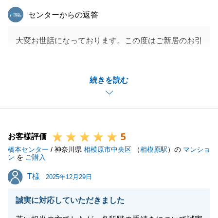
東急リバブル
センターからの返答
大変お世話になっております。この度はご新居のお引
き渡しが無事に完了し誠におめでとうございます。
ご自宅の修繕工事については手配しました業者の不手
続きを読む
際があり、大変失礼いたしました。
引き続き、ご自宅の売却活動についてもしっかりと対
応してまいりますので何卒よろしくお願いいたしま
す。
5
お客様評価
橋本センター
/ 神奈川県
相模原市中央区
（
相模原駅
）の
マンショ
ン
を
ご購入
閉じる
T様
T様
2025年12月29日
誠実に対応していただきました