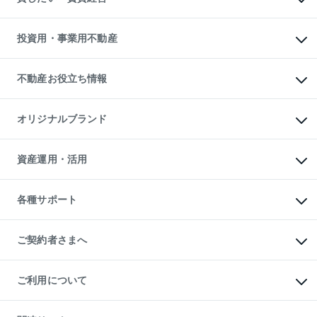
購入ガイド
借りるときの流れ
売却サービス
借りるガイド
不動産売却の流れ
無料賃料査定
多言語対応
不動産買換えの流れ
マンション賃料データ
投資用・事業用不動産
売却ガイド
賃貸管理プラン
English
繁体中文
簡体中文
リロケーションについて
投資用不動産
貸すときの流れ
事業用不動産
不動産お役立ち情報
貸すガイド
マンション投資
投資用マンション
不動産AIアドバイザー Tellus Talk
マンション一棟
マンションライブラリー
オリジナルブランド
アパート経営
人気マンションランキング
アパート投資用物件
暮らしに役立つ不動産メディア

収益物件
当社売主リノベーションマンション
「Lnote」
ビル購入（ビル一棟）
一棟リノベーションマンション

資産運用・活用
不動産相場・不動産価格情報
投資用不動産の売却査定
L`GENTE（ルジェンテ）
不動産売却FAQ
事業用不動産の売却査定
区分リノベーションマンション

不動産コラム・ニュース
等価交換事業
海外不動産
Lideas（リディアス）
不動産用語集
不動産M&A
各種サポート
投資用一棟レジデンスWELL

不動産なんでもネット相談室
アセットマネジメント・出資
SQUARE（ウェルスクエア）
住まいの税金
不動産小口投資

シニア向けサポート
物件一括検索（購入＆賃貸）
LEGACIA（レガシア）
相続サポート
ご契約者さまへ
リフォームサポート
ご契約者さまサポートメニュー
ご紹介・再契約特典
ご利用について
入居者様専用-各種ご案内（賃貸）
東急こすもす会「こすもすWeb」
本人確認に関するお客様へのお願い
金融商品取引について