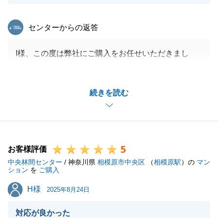
東急リバブル
センターからの返答
I様、この度は弊社にご購入をお任せいただきまし
て、誠にありがとうございました。
I様をご担当させていただくのは2度目となりました
続きを読む
が、お住み替えの計画が大きく前進したことを大変嬉
しく思います。
今後は建築、お住み替えと続きますが、引き続きサポ
ートさせていただきます。
5
ご不明な点やご要望がございましたら、いつでもお気
お客様評価
中央林間センター
軽にお申し付けください。引き続きよろしくお願いい
/ 神奈川県
相模原市中央区
（
相模原駅
）の
マン
ション
を
ご購入
たします。
H様
H様
2025年8月24日
対応が良かった