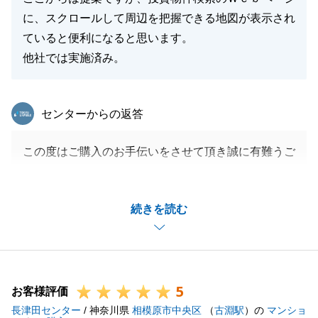
に、スクロールして周辺を把握できる地図が表示され
ていると便利になると思います。
他社では実施済み。
東急リバブル
センターからの返答
この度はご購入のお手伝いをさせて頂き誠に有難うご
ざいます。
Ｏ様にもご決済日時のご調整などご尽力いただいたお
続きを読む
かげで無事にお取引を完了することができました。
今後も長いお付き合いができればと存じます。
引き続き宜しくお願い申し上げます。
5
お客様評価
長津田センター
/ 神奈川県
相模原市中央区
（
古淵駅
）の
マンショ
閉じる