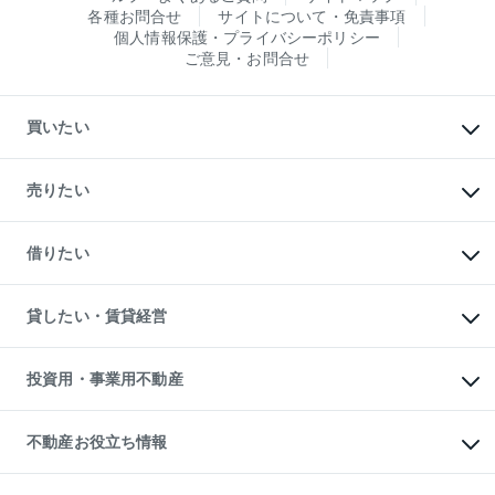
各種お問合せ
サイトについて・免責事項
個人情報保護・プライバシーポリシー
ご意見・お問合せ
買いたい
マンションの購入
新築・分譲マンションの購入
売りたい
中古マンションの購入
一戸建ての購入
マンションの売却・査定
新築一戸建ての購入
一戸建ての売却・査定
借りたい
中古一戸建ての購入
土地の売却・査定
土地の購入
スピードAI査定
不動産購入の流れ
物件を借りる
不動産売却について
注目キーワード物件特集
オフィス・店舗の賃貸
貸したい・賃貸経営
不動産査定について
購入ガイド
借りるときの流れ
売却サービス
借りるガイド
不動産売却の流れ
無料賃料査定
多言語対応
不動産買換えの流れ
マンション賃料データ
投資用・事業用不動産
売却ガイド
賃貸管理プラン
English
繁体中文
簡体中文
リロケーションについて
投資用不動産
貸すときの流れ
事業用不動産
不動産お役立ち情報
貸すガイド
マンション投資
投資用マンション
不動産AIアドバイザー Tellus Talk
マンション一棟