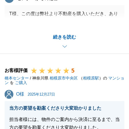
T様、この度は弊社より不動産を購入いただき、あり
がとうございました。
T様の不動産購入に、携わることができ、大変うれし
続きを読む
く思っております。
丁寧な接客でお客様に喜んでいただけるように精進致
します。
今後も何か不動産のお困りごとやご相談がございまし
5
たら、いつでもお声がけ下さいませ。
お客様評価
橋本センター
/ 神奈川県
相模原市中央区
（
相模原駅
）の
マンショ
ン
を
ご購入
O様
O様
2025年12月27日
閉じる
当方の要望を勘案くださり大変助かりました
担当者様には、物件のご案内から決済に至るまで、当
方の要望を勘案くださり大変助かりました。