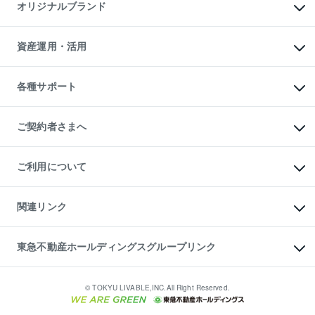
マンションライブラリー
オリジナルブランド
アパート経営
人気マンションランキング
アパート投資用物件
暮らしに役立つ不動産メディア

収益物件
当社売主リノベーションマンション
「Lnote」
ビル購入（ビル一棟）
一棟リノベーションマンション

資産運用・活用
不動産相場・不動産価格情報
投資用不動産の売却査定
L`GENTE（ルジェンテ）
不動産売却FAQ
事業用不動産の売却査定
区分リノベーションマンション

不動産コラム・ニュース
等価交換事業
海外不動産
Lideas（リディアス）
不動産用語集
不動産M&A
各種サポート
投資用一棟レジデンスWELL

不動産なんでもネット相談室
アセットマネジメント・出資
SQUARE（ウェルスクエア）
住まいの税金
不動産小口投資

シニア向けサポート
物件一括検索（購入＆賃貸）
LEGACIA（レガシア）
相続サポート
ご契約者さまへ
リフォームサポート
ご契約者さまサポートメニュー
ご紹介・再契約特典
ご利用について
入居者様専用-各種ご案内（賃貸）
東急こすもす会「こすもすWeb」
本人確認に関するお客様へのお願い
金融商品取引について
関連リンク
東急リバブル ソーシャルメディアポリシー
ご意見・お問い合わせ（金融商品取引専用の相談・お問い合わせ窓口）
すまいValue
保険募集におけるプライバシー・ポリシー
これからご結婚される方に東急百貨店のブライダルクラブ
東急不動産ホールディングスグループリンク
ダイレクトメール（郵送物）・Eメールなどの送付停止について
人材サービスのご用命は 東急リバブルスタッフ株式会社まで
宅地建物取引業者の皆様へ
東北の逸品を贈ります 東北すぐれものセレクション
東急不動産
民泊の開業・運営のご相談は「ReINN株式会社」まで
東急コミュニティー
© TOKYU LIVABLE,INC.All Right Reserved.
東急リバブル
東急住宅リース