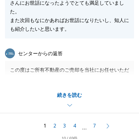
さんにお世話になったようでとても満足していまし
た。
また次回もなにかあればお世話になりたいし、知人に
も紹介したいと思います。
東急リバブル
センターからの返答
この度はご所有不動産のご売却を当社にお任せいただ
きまして誠にありがとうございました。
また大変嬉しいお言葉、本当にありがとうございま
続きを読む
す。
K様にも買主様にもご満足いただけるお取引に携わる
ことができ大変嬉しく思います。
今後とも何かございましたら、お気軽にご連絡いただ
1
2
3
4
7
次へ
…
ければと思います。
10 / 69件