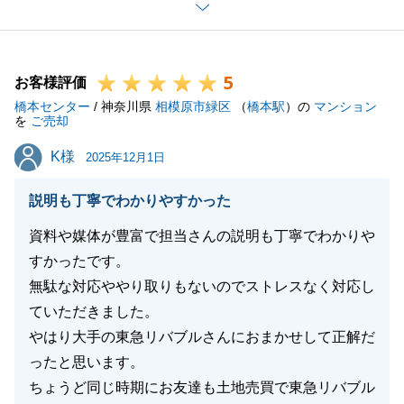
よろしくお願いいたします。
5
お客様評価
閉じる
橋本センター
/ 神奈川県
相模原市緑区
（
橋本駅
）の
マンション
を
ご売却
K様
K様
2025年12月1日
説明も丁寧でわかりやすかった
資料や媒体が豊富で担当さんの説明も丁寧でわかりや
すかったです。
無駄な対応ややり取りもないのでストレスなく対応し
ていただきました。
やはり大手の東急リバブルさんにおまかせして正解だ
ったと思います。
ちょうど同じ時期にお友達も土地売買で東急リバブル