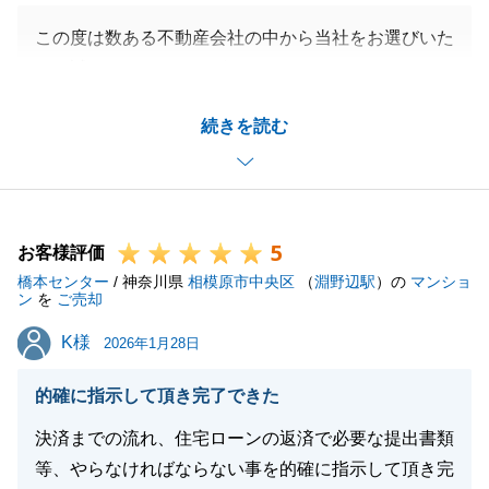
この度は数ある不動産会社の中から当社をお選びいた
だき誠にありがとうございました。
当初は他の会社さんも含めてご検討されていたと思い
続きを読む
ますが、折角お選びいただいたからには精一杯頑張ろ
うと思っていたところ、非常に良い買主様にも恵まれ
ご契約に進めたので本当に良かったと思います。
お取引き自体は今回で完了しましたが、もしまた不動
5
産のことで何かございましたらまずはお気軽にご連絡
お客様評価
橋本センター
いただけますと幸いでございます。
/ 神奈川県
相模原市中央区
（
淵野辺駅
）の
マンショ
ン
を
ご売却
改めまして今回は当社をお選びいただき誠にありがと
K様
K様
うございました。
2026年1月28日
引き続き今後とも何卒宜しくお願いいたします。
的確に指示して頂き完了できた
決済までの流れ、住宅ローンの返済で必要な提出書類
等、やらなければならない事を的確に指示して頂き完
閉じる