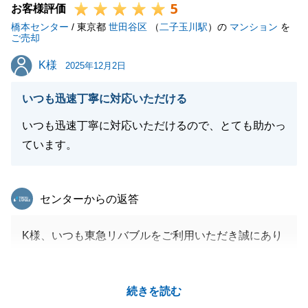
5
でで印象に残るお客様だったと思います。
お客様評価
橋本センター
今回でお取引き自体は完了となりますが、もしまた何
/ 東京都
世田谷区
（
二子玉川駅
）の
マンション
を
ご売却
かご不明点やご相談等がございましたらお気軽にご連
K様
K様
絡いただけますと幸いでございます。
2025年12月2日
改めましてこの度は誠にありがとうございました。
いつも迅速丁寧に対応いただける
引き続き今後とも何卒宜しくお願いいたします。
いつも迅速丁寧に対応いただけるので、とても助かっ
ています。
閉じる
東急リバブル
センターからの返答
K様、いつも東急リバブルをご利用いただき誠にあり
がとうございます。
また何かお力になれることがございましたら、お気軽
続きを読む
にご連絡ください。