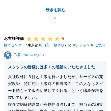
Ｏ様にもご決済日時のご調整などご尽力いただいたお
続きを読む
かげで無事にお取引を完了することができました。
今後も長いお付き合いができればと存じます。
引き続き宜しくお願い申し上げます。
5
お客様評価
橋本センター
/ 東京都
町田市
（
橋本駅
）の
マンション
を
ご売却
閉じる
T様
T様
2025年12月18日
スタッフの皆様には多くの感動をいただきました
貴社以外に３社と面談を行いましたが、サービスの充
実度や、特に初回面談時の担当者の「この人ならスピ
ード感もって販売活動してくれる」という印象が群を
抜いていました。
媒介契約締結以降から物件引渡しまで、担当者の誠実