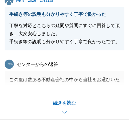
M様
2026年1月21日
閉じる
手続き等の説明も分かりやすく丁寧で良かった
丁寧な対応とこちらの疑問や質問にすぐに回答して頂
き、大変安心しました。
手続き等の説明も分かりやすく丁寧で良かったです。
東急リバブル
センターからの返答
この度は数ある不動産会社の中から当社をお選びいた
だき誠にありがとうございました。
また、お忙しい中、アンケートにご回答いただきまし
続きを読む
たこと、重ねて御礼申し上げます。
M様の新しい生活が素晴らしいものになるよう、心よ
りお祈り申し上げます。
今後も何か不動産に関してお困りごとやご相談等ござ