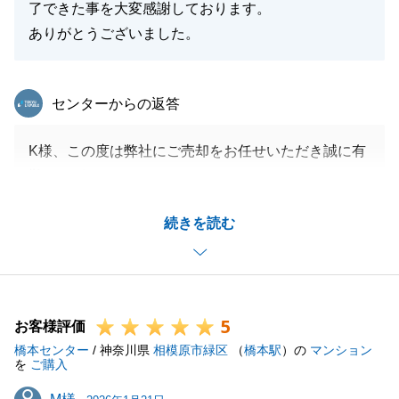
了できた事を大変感謝しております。
ありがとうございました。
東急リバブル
センターからの返答
K様、この度は弊社にご売却をお任せいただき誠に有
難うございました。
無事にご決済を終えることができ私もほっとしており
続きを読む
ます。
K様にも書類の準備などご尽力いただいたおかげでご
ざいます。
また周囲の方も含めて不動産のご相談があればお気軽
5
にご連絡を下さいませ。
お客様評価
橋本センター
今後とも宜しくお願い申し上げます。
/ 神奈川県
相模原市緑区
（
橋本駅
）の
マンション
を
ご購入
M様