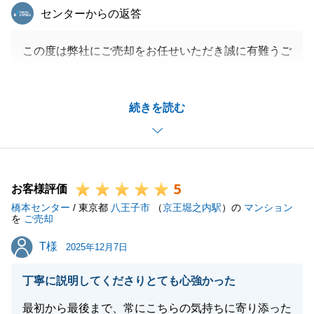
東急リバブル
センターからの返答
この度は弊社にご売却をお任せいただき誠に有難うご
ざいます。
ご家族皆様と関わることができ、私自身思い出に残る
続きを読む
お取引でした。
次のお住み替え先サポートさせてくださいませ。
些細なことで構いませんので今後もお気軽にご連絡を
頂ければこの上ない喜びです。
5
今後とも宜しくお願いいたします。
お客様評価
橋本センター
/ 東京都
八王子市
（
京王堀之内駅
）の
マンション
を
ご売却
T様
T様
2025年12月7日
閉じる
丁寧に説明してくださりとても心強かった
最初から最後まで、常にこちらの気持ちに寄り添った