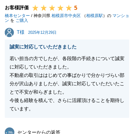
5
いましたら、どうぞお気軽にお申し付けください。
お客様評価
橋本センター
引き続き、よろしくお願いいたします。
/ 神奈川県
相模原市中央区
（
相模原駅
）の
マンショ
ン
を
ご購入
T様
T様
2025年12月29日
閉じる
誠実に対応していただきました
若い担当の方でしたが、各段階の手続きについて誠実
に対応していただきました。
不動産の取引ははじめての事ばかりで分かりづらい部
分が沢山ありましたが、誠実に対応していただいたこ
とで不安が和らぎました。
今後も経験を積んで、さらに活躍頂けることを期待し
ています。
東急リバブル
センターからの返答