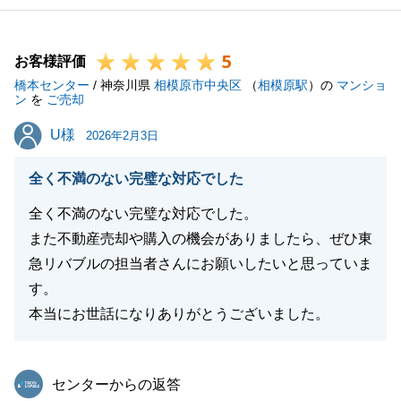
5
お客様評価
橋本センター
/ 神奈川県
相模原市中央区
（
相模原駅
）の
マンショ
ン
を
ご売却
U様
U様
2026年2月3日
全く不満のない完璧な対応でした
全く不満のない完璧な対応でした。
また不動産売却や購入の機会がありましたら、ぜひ東
急リバブルの担当者さんにお願いしたいと思っていま
す。
本当にお世話になりありがとうございました。
東急リバブル
センターからの返答