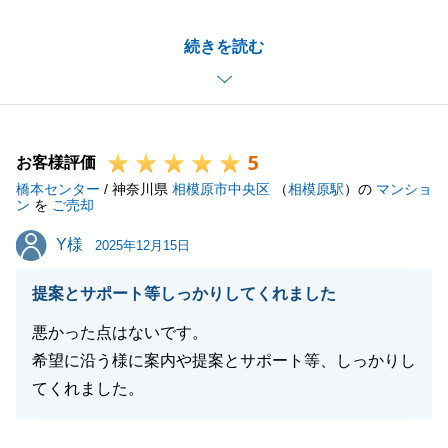
このようなお褒めの言葉をいただき大変嬉しく思いま
続きを読む
す。
T様に多大な協力をいただいたおかげでご希望通りの
ご売却ができました。重ねて御礼申し上げます。
今後もお気軽に弊社を頼っていただければと存じま
5
す。
お客様評価
橋本センター
引き続き宜しくお願い申し上げます。
/ 神奈川県
相模原市中央区
（
相模原駅
）の
マンショ
ン
を
ご売却
Y様
Y様
2025年12月15日
閉じる
提案とサポート等しっかりしてくれました
悪かった点はないです。
希望に沿う様に案内や提案とサポート等、しっかりし
てくれました。