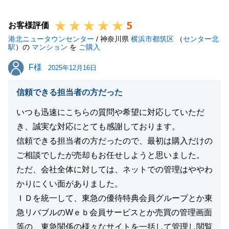
新しいお住まいでの生活が、健やかで素晴らしいもの
5
となるよう心から願っております。
お客様評価
港北ニュータウンセンター
またお力添えできることがございましたら、いつでも
/ 神奈川県
横浜市都筑区
（
センター北
駅
）の
マンション
を
ご購入
お気軽に「最高の担当」までご連絡ください。よろし
F様
F様
くお願いいたします。
2025年12月16日
信頼できる担当者の方だった
いつも迅速にこちらの質問や希望に対応していただ
閉じる
き、誠実な対応にとても感謝しております。
信頼できる担当者の方だったので、最初は購入だけの
ご相談でしたが売却もお任せしようと思いました。
ただ、会社全体に対しては、ネットでの管理はややわ
かりにくい面がありました。
ＩＤを統一して、東急の優待特典会員グループとか東
急リバブルのWｅｂ会員サービスとか売買の管理画面
等の、東急関係の様々なサイトを一括して管理し閲覧