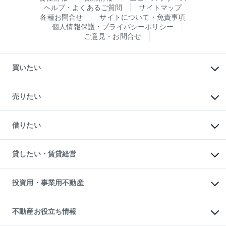
ヘルプ・よくあるご質問
サイトマップ
各種お問合せ
サイトについて・免責事項
個人情報保護・プライバシーポリシー
ご意見・お問合せ
買いたい
マンションの購入
新築・分譲マンションの購入
売りたい
中古マンションの購入
一戸建ての購入
マンションの売却・査定
新築一戸建ての購入
一戸建ての売却・査定
借りたい
中古一戸建ての購入
土地の売却・査定
土地の購入
スピードAI査定
不動産購入の流れ
物件を借りる
不動産売却について
注目キーワード物件特集
オフィス・店舗の賃貸
貸したい・賃貸経営
不動産査定について
購入ガイド
借りるときの流れ
売却サービス
借りるガイド
不動産売却の流れ
無料賃料査定
多言語対応
不動産買換えの流れ
マンション賃料データ
投資用・事業用不動産
売却ガイド
賃貸管理プラン
English
繁体中文
簡体中文
リロケーションについて
投資用不動産
貸すときの流れ
事業用不動産
不動産お役立ち情報
貸すガイド
マンション投資
投資用マンション