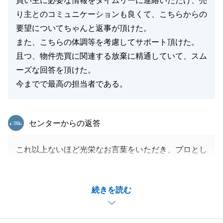
買い主に必要な情報をタイムリーに連絡いただけ、売
り主とのコミュニケーションも良くて、こちらからの
要望についてちゃんと返事が頂けた。
また、こちらの体調等を考慮してサポート頂けた。
且つ、物件売買に関連する放棄に精通していて、スム
ーズな回答を頂けた。
今までで最高の担当者である。
東急リバブル
センターからの返答
これ以上ないほど光栄なお言葉をいただき、プロとし
て身の引き締まる思いです。
法規の面だけでなく、Y様の体調に寄り添いながら二
続きを読む
人三脚で進められたことを心より嬉しく思います。
「最高の担当者」という評価を誇りに、今後もさらな
る安心をお届けできるよう一層精進してまいります。