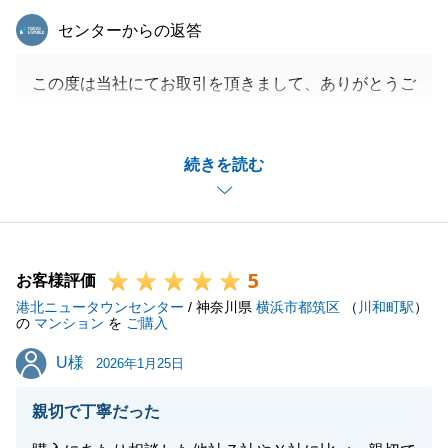
閉じる
東急リバブル
センターからの返答
この度は当社にてお取引を頂きまして、ありがとうご
ざいます。
また、今日なご意見もありがとうございます。
続きを読む
最近はインターネットからの手続きが多くなってお
り、ご不便をおかけいたしました。
様々な方法でお手続きを行えますように工夫をしてい
きたいと思います。
5
そのような中でもＷ様にお手続きを行って頂けた為、
お客様評価
港北ニュータウンセンター
全体を通して大変スムーズに進めていくことが出来ま
/ 神奈川県
横浜市都筑区
（
川和町駅
）
の
マンション
を
ご購入
した。
U様
U様
今後とも宜しくお願いいたします。
2026年1月25日
親切で丁寧だった