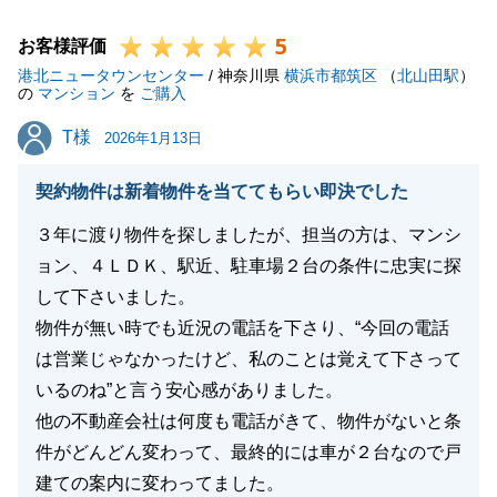
5
お客様評価
港北ニュータウンセンター
/ 神奈川県
横浜市都筑区
（
北山田駅
）
閉じる
の
マンション
を
ご購入
T様
T様
2026年1月13日
契約物件は新着物件を当ててもらい即決でした
３年に渡り物件を探しましたが、担当の方は、マンシ
ョン、４ＬＤＫ、駅近、駐車場２台の条件に忠実に探
して下さいました。
物件が無い時でも近況の電話を下さり、“今回の電話
は営業じゃなかったけど、私のことは覚えて下さって
いるのね”と言う安心感がありました。
他の不動産会社は何度も電話がきて、物件がないと条
件がどんどん変わって、最終的には車が２台なので戸
建ての案内に変わってました。