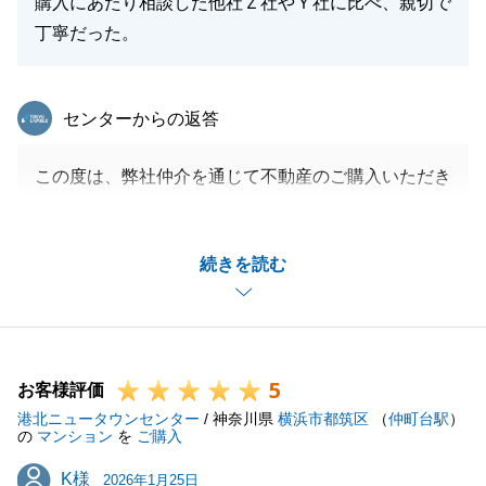
購入にあたり相談した他社Ｚ社やＹ社に比べ、親切で
閉じる
丁寧だった。
東急リバブル
センターからの返答
この度は、弊社仲介を通じて不動産のご購入いただき
ましてありがとうございます。
U様にとっても、初めての不動産購入のお手伝いが出
続きを読む
来たこと大変うれしく思います。
また、お忙しい中にも関わらず我々からのご依頼事項
にも迅速にご対応いただいたこと重ねてお礼申し上げ
ます。
5
お庭も広いお部屋でございますので、U様のご趣味で
お客様評価
港北ニュータウンセンター
あるガーデニングも更に捗るかと思いますので是非ご
/ 神奈川県
横浜市都筑区
（
仲町台駅
）
の
マンション
を
ご購入
活用いただけましたらと思います。
K様
K様
今後とも、ご質問やご不明な点等ございましたらお気
2026年1月25日