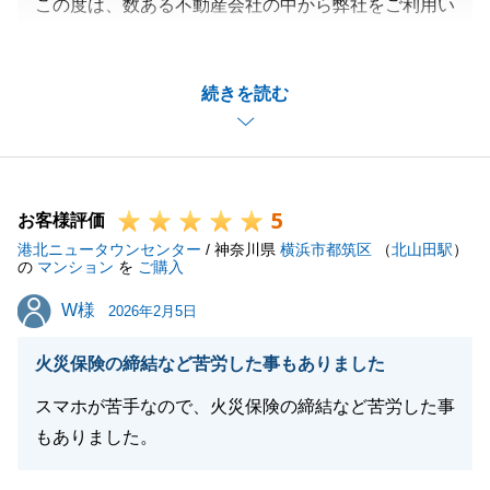
この度は、数ある不動産会社の中から弊社をご利用い
ただきましてありがとうございました。
また、とてもありがたいコメントもいただきましてあ
続きを読む
りがとうございます。
我々からのご依頼事項に関しても、早急にご対応して
いただきましたお陰で、
無事お引渡しまでスムーズにお取引をすることが出来
5
ました。
お客様評価
港北ニュータウンセンター
今回はご売却も連動してくるような内容で、各種銀行
/ 神奈川県
横浜市都筑区
（
北山田駅
）
の
マンション
を
ご購入
とのやり取りなどでご不便をおかけした点もあるかと
W様
W様
思いますが
2026年2月5日
都度ご対応いただきまして大変感謝申し上げます。
火災保険の締結など苦労した事もありました
今後とも、何かご不明な点やご質問事項ござましたら
お気軽にお申し付けくださいませ。
スマホが苦手なので、火災保険の締結など苦労した事
もありました。