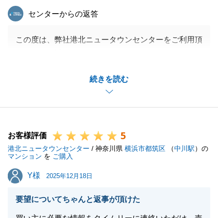
東急リバブル
センターからの返答
閉じる
この度は、弊社港北ニュータウンセンターをご利用頂
きまして、誠にありがとうございました。
お客様とはお会いしてから物件のご契約、お引渡しま
続きを読む
で短い時間でしたが、人生の大切な節目に、弊社仲介
にて物件購入を頂き、またご満足を頂けたということ
で、担当として嬉しく思います。
弊社センターのお近くでございますので、また何かご
5
相談がございましたら、いつでもご連絡くださいま
お客様評価
港北ニュータウンセンター
せ。
/ 神奈川県
横浜市都筑区
（
中川駅
）の
マンション
を
ご購入
今後ともよろしくお願いいたします。
Y様
Y様
2025年12月18日
要望についてちゃんと返事が頂けた
閉じる