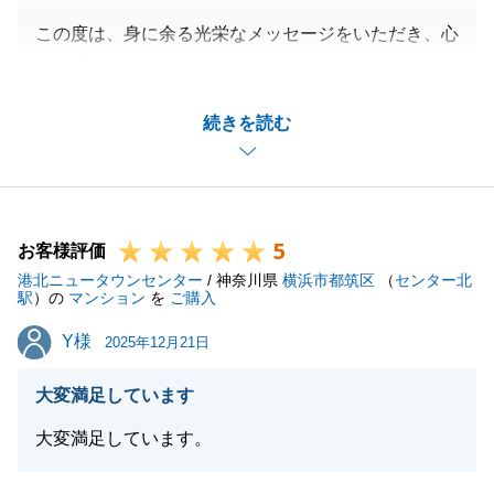
閉じる
この度は、身に余る光栄なメッセージをいただき、心
より感謝申し上げます。
お二人ともお仕事でお忙しい中、限られたお時間の中
続きを読む
でいつも迅速かつ的確にご判断をいただけたからこ
そ、私共もスムーズにサポートをさせていただくこと
ができました。こちらこそ、多大なるご協力をいただ
きありがとうございました。
5
「些細なことも気軽に相談できた」とのお言葉、何よ
お客様評価
港北ニュータウンセンター
りの励みになります。
/ 神奈川県
横浜市都筑区
（
センター北
駅
）の
マンション
を
ご購入
_安心してお取引を進めていただくことが私の目標で
Y様
Y様
したので、ご満足いただけたことはプロとして大きな
2025年12月21日
喜びです。
大変満足しています
これからも何かお困りごとがございましたら、いつで
もお気軽にご連絡ください。
大変満足しています。