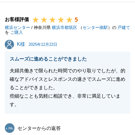
理想の住まいを追い求め、物件探しをお任せくださっ
たからこそのご縁だと感じております。
5
今回、未公開の新着物件をすぐにご紹介でき、ご満足
お客様評価
横浜センター
いただけたことは営業担当としてこの上ない喜びで
/ 神奈川県
横浜市都筑区
（
センター南駅
）の
戸建て
を
ご購入
す。
K様
K様
物件情報の有無に関わらずお話しさせていただいた時
2025年12月22日
間を「安心感」と捉えてくださっていたこと、大変嬉
スムーズに進めることができました
しく拝読いたしました。
春からの新生活が素晴らしいものになりますよう、心
夫婦共働きで限られた時間でのやり取りでしたが、的
よりお祈り申し上げます。
確なアドバイスとレスポンスの速さでスムーズに進め
お引越し後も、何かお困りごとがございましたらいつ
ることができました。
でもお気軽にご連絡ください。
些細なことも気軽に相談でき、非常に満足していま
今後とも、末永いお付き合いのほどよろしくお願い申
す。
し上げます。
東急リバブル
センターからの返答