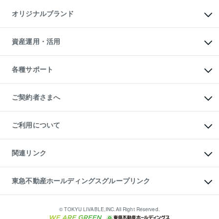
不動産AIアドバイザー Tellus Talk
マンション一棟
マンションライブラリー
オリジナルブランド
アパート経営
人気マンションランキング
アパート投資用物件
暮らしに役立つ不動産メディア

収益物件
当社売主リノベーションマンション
「Lnote」
ビル購入（ビル一棟）
一棟リノベーションマンション

資産運用・活用
不動産相場・不動産価格情報
投資用不動産の売却査定
L`GENTE（ルジェンテ）
不動産売却FAQ
事業用不動産の売却査定
区分リノベーションマンション

不動産コラム・ニュース
等価交換事業
海外不動産
Lideas（リディアス）
不動産用語集
不動産M&A
各種サポート
投資用一棟レジデンスWELL

不動産なんでもネット相談室
アセットマネジメント・出資
SQUARE（ウェルスクエア）
住まいの税金
不動産小口投資

シニア向けサポート
物件一括検索（購入＆賃貸）
LEGACIA（レガシア）
相続サポート
ご契約者さまへ
リフォームサポート
ご契約者さまサポートメニュー
ご紹介・再契約特典
ご利用について
入居者様専用-各種ご案内（賃貸）
東急こすもす会「こすもすWeb」
本人確認に関するお客様へのお願い
金融商品取引について
関連リンク
東急リバブル ソーシャルメディアポリシー
ご意見・お問い合わせ（金融商品取引専用の相談・お問い合わせ窓口）
すまいValue
保険募集におけるプライバシー・ポリシー
これからご結婚される方に東急百貨店のブライダルクラブ
東急不動産ホールディングスグループリンク
ダイレクトメール（郵送物）・Eメールなどの送付停止について
人材サービスのご用命は 東急リバブルスタッフ株式会社まで
宅地建物取引業者の皆様へ
東北の逸品を贈ります 東北すぐれものセレクション
東急不動産
民泊の開業・運営のご相談は「ReINN株式会社」まで
東急コミュニティー
© TOKYU LIVABLE,INC.All Right Reserved.
東急リバブル