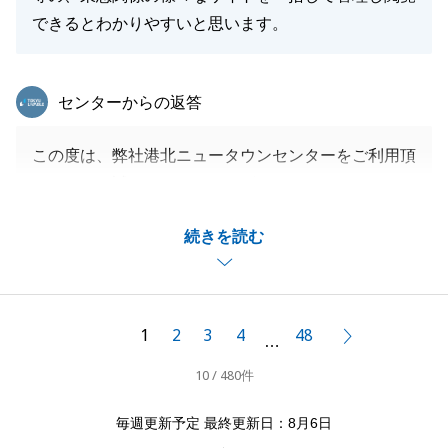
できるとわかりやすいと思います。
東急リバブル
センターからの返答
この度は、弊社港北ニュータウンセンターをご利用頂
きまして、誠にありがとうございました。
ご質問やご不安になることは都度あるかと思いますの
続きを読む
で、またいつでもご連絡くださいませ。
先回りしてできることは対応してまいります。
また、ご指摘を頂きましたネットの管理に関しての分
かりにくさに関してはごもっともであると感じており
1
2
3
4
48
次へ
…
ます。
10 / 480件
会社として様々な施策、サービスを展開しております
が、使いにくさが出てしまうと本末転倒かと思います
毎週更新予定 最終更新日：8月6日
ので、分かりやすいご説明を心がけてまいります。