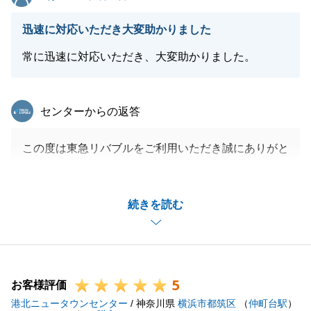
軽にお申し付けくださいませ。
迅速に対応いただき大変助かりました
常に迅速に対応いただき、大変助かりました。
閉じる
東急リバブル
センターからの返答
この度は東急リバブルをご利用いただき誠にありがと
うございました。
Ｋ様が様々なお手続きにご協力くださったおかげで、
続きを読む
無事に最後まで進めることができました。
改めてありがとうございました。
新居での生活が、素晴らしいものになるようお手対を
させていただければと存じます。
5
今後とも何卒よろしくお願いいたします。
お客様評価
港北ニュータウンセンター
/ 神奈川県
横浜市都筑区
（
仲町台駅
）