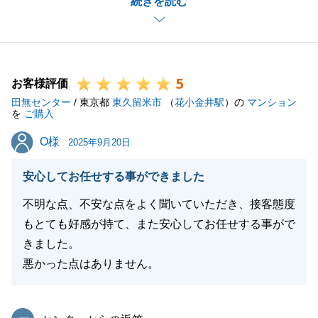
続きを読む
嬉しく思っております。
F様にご協力いただけたおかげだと考えております。
今後ともお力になれるよう尽力させて頂きますので、
不動産に関するご相談事はお気軽にお問合せ下さい。
5
引き続きよろしくお願い申し上げます。
お客様評価
田無センター
/ 東京都
東久留米市
（
花小金井駅
）の
マンション
を
ご購入
O様
O様
2025年9月20日
閉じる
安心してお任せする事ができました
不明な点、不安な点をよく聞いていただき、接客態度
もとても好感が持て、また安心してお任せする事がで
きました。
悪かった点はありません。
東急リバブル