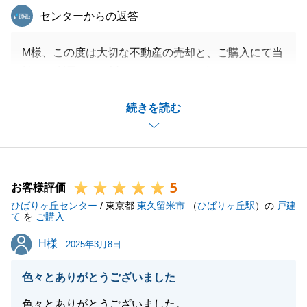
東急リバブル
センターからの返答
M様、この度は大切な不動産の売却と、ご購入にて当
社をご利用頂き、誠にありがとうございました。
お褒めの言葉を頂き、大変光栄に思います。
続きを読む
今後もお役に立てることがございましたらお気軽にお
申し付けください。
何卒よろしくお願い申し上げます。
5
お客様評価
ひばりヶ丘センター
/ 東京都
東久留米市
（
ひばりヶ丘駅
）の
戸建
閉じる
て
を
ご購入
H様
H様
2025年3月8日
色々とありがとうございました
色々とありがとうございました。