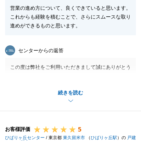
営業の進め方について、良くできていると思います。
これからも経験を積むことで、さらにスムースな取り
進めができるものと思います。
東急リバブル
センターからの返答
この度は弊社をご利用いただきまして誠にありがとう
ございます。
不動産売却に関して様々な選択がある中で、M様にと
続きを読む
ってご満足いただける形で進める事ができ、大変嬉し
く思います。
今後は、よりスムーズな進め方ができるよう精進して
参ります。
5
また不動産の事で何かありましたらお気兼ねなくご連
お客様評価
ひばりヶ丘センター
絡くださいませ。
/ 東京都
東久留米市
（
ひばりヶ丘駅
）の
戸建