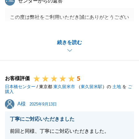
センターからの返答
この度は弊社をご利用いただき誠にありがとうござい
ます。
ご満足いただけるお取引ができたこと、私も大変嬉し
続きを読む
く思っております。
また不動産の事で何かお困りの事がございましたら、
お気軽にご相談下さい。
引き続き宜しくお願い申し上げます。
5
お客様評価
日本橋センター
/ 東京都
東久留米市
（
東久留米駅
）の
土地
を
ご
購入
閉じる
A様
A様
2025年9月13日
丁寧にご対応いただきました
前回と同様、丁寧にご対応いただきました。