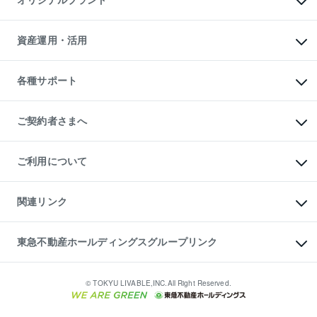
オリジナルブランド
アパート経営
人気マンションランキング
アパート投資用物件
暮らしに役立つ不動産メディア

収益物件
当社売主リノベーションマンション
「Lnote」
ビル購入（ビル一棟）
一棟リノベーションマンション

資産運用・活用
不動産相場・不動産価格情報
投資用不動産の売却査定
L`GENTE（ルジェンテ）
不動産売却FAQ
事業用不動産の売却査定
区分リノベーションマンション

不動産コラム・ニュース
等価交換事業
海外不動産
Lideas（リディアス）
不動産用語集
不動産M&A
各種サポート
投資用一棟レジデンスWELL

不動産なんでもネット相談室
アセットマネジメント・出資
SQUARE（ウェルスクエア）
住まいの税金
不動産小口投資

シニア向けサポート
物件一括検索（購入＆賃貸）
LEGACIA（レガシア）
相続サポート
ご契約者さまへ
リフォームサポート
ご契約者さまサポートメニュー
ご紹介・再契約特典
ご利用について
入居者様専用-各種ご案内（賃貸）
東急こすもす会「こすもすWeb」
本人確認に関するお客様へのお願い
金融商品取引について
関連リンク
東急リバブル ソーシャルメディアポリシー
ご意見・お問い合わせ（金融商品取引専用の相談・お問い合わせ窓口）
すまいValue
保険募集におけるプライバシー・ポリシー
これからご結婚される方に東急百貨店のブライダルクラブ
東急不動産ホールディングスグループリンク
ダイレクトメール（郵送物）・Eメールなどの送付停止について
人材サービスのご用命は 東急リバブルスタッフ株式会社まで
宅地建物取引業者の皆様へ
東北の逸品を贈ります 東北すぐれものセレクション
東急不動産
民泊の開業・運営のご相談は「ReINN株式会社」まで
東急コミュニティー
© TOKYU LIVABLE,INC.All Right Reserved.
東急リバブル
東急住宅リース
学生情報センター（ナジック）