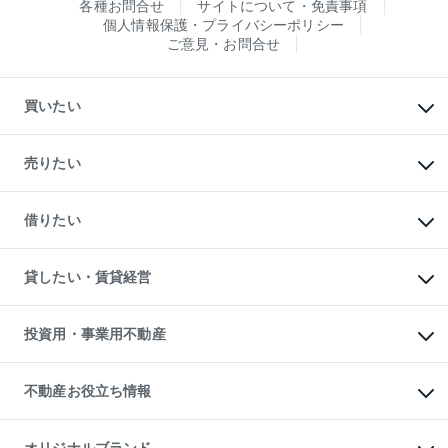
各種お問合せ
サイトについて・免責事項
個人情報保護・プライバシーポリシー
ご意見・お問合せ
買いたい
マンションの購入
新築・分譲マンションの購入
売りたい
中古マンションの購入
一戸建ての購入
マンションの売却・査定
新築一戸建ての購入
一戸建ての売却・査定
借りたい
中古一戸建ての購入
土地の売却・査定
土地の購入
スピードAI査定
不動産購入の流れ
物件を借りる
不動産売却について
注目キーワード物件特集
オフィス・店舗の賃貸
貸したい・賃貸経営
不動産査定について
購入ガイド
借りるときの流れ
売却サービス
借りるガイド
不動産売却の流れ
無料賃料査定
多言語対応
不動産買換えの流れ
マンション賃料データ
投資用・事業用不動産
売却ガイド
賃貸管理プラン
English
繁体中文
簡体中文
リロケーションについて
投資用不動産
貸すときの流れ
事業用不動産
不動産お役立ち情報
貸すガイド
マンション投資
投資用マンション
不動産AIアドバイザー Tellus Talk
マンション一棟
マンションライブラリー