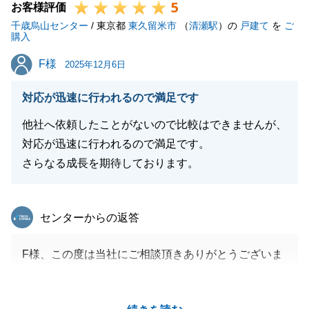
5
お客様評価
千歳烏山センター
/ 東京都
東久留米市
（
清瀬駅
）の
戸建て
を
ご
購入
F様
F様
2025年12月6日
対応が迅速に行われるので満足です
他社へ依頼したことがないので比較はできませんが、
対応が迅速に行われるので満足です。
さらなる成長を期待しております。
東急リバブル
センターからの返答
F様、この度は当社にご相談頂きありがとうございま
した。
ご契約～ご決済までスムーズに行えたこと、私も大変