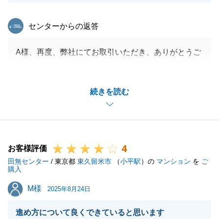
東急リバブル
センターからの返答
A様、再度、弊社にてお取引いただき、ありがとうご
ざいました。
マンションのご売却と土地のご購入の2件に携わるこ
続きを読む
とができ、大変嬉しく思っております。
土地の取引に関しては、メリット・デメリットをしっ
かりとご理解いただいた上でご購入いただけるよう心
がけておりました。
4
また、今後も不動産に関してお力になれることござい
お客様評価
田無センター
ましたら、お声がけいただけますと幸甚です。
/ 東京都
東久留米市
（
小平駅
）の
マンション
を
ご
購入
M様
M様
2025年8月24日
閉じる
進め方について良くできていると思います