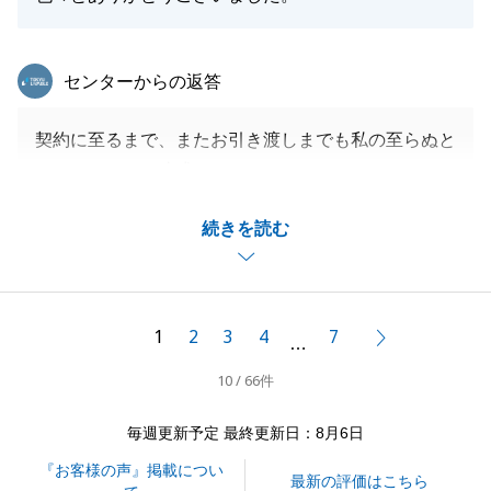
東急リバブル
センターからの返答
契約に至るまで、またお引き渡しまでも私の至らぬと
ころがあり、ご迷惑をおかけすることがありましたが
無事お引き渡しを終えることができ、安堵しておりま
続きを読む
す。
お近くに店舗を構えておりますのでお気軽にお立ち寄
り頂けますと幸いです。
また身の回りの方で不動産に関してお困りごとがある
1
2
3
4
7
次へ
…
お客様がいらっしゃいましら、ぜひ東急リバブルのご
10 / 66件
紹介を宜しくお願い申し上げます。
毎週更新予定 最終更新日：8月6日
『お客様の声』掲載につい
閉じる
最新の評価はこちら