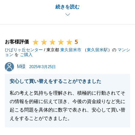
続きを読む
今後もなにかご相談ございましたら、ご連絡をお待ち
しております。
今後ともよろしくお願い申し上げます。
5
お客様評価
ひばりヶ丘センター
/ 東京都
東久留米市
（
東久留米駅
）の
マンシ
閉じる
ョン
を
ご購入
M様
M様
2025年3月25日
安心して買い替えをすることができました
私の考えと気持ちを理解され、積極的に行動されてそ
の情報を的確に伝えて頂き、今後の資金繰りなど先に
起こる問題を具体的に数字で表され、安心して買い替
えをすることができました。