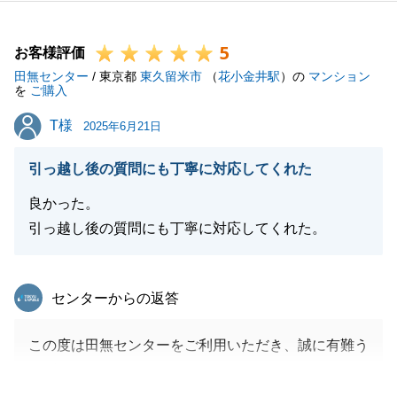
でもお役に立てるよう尽力いたします。
ご不明点がありましたら、いつでもご連絡下さいま
5
せ。
お客様評価
田無センター
引き続き、宜しくお願いいたします。
/ 東京都
東久留米市
（
花小金井駅
）の
マンション
を
ご購入
T様
T様
2025年6月21日
閉じる
引っ越し後の質問にも丁寧に対応してくれた
良かった。
引っ越し後の質問にも丁寧に対応してくれた。
東急リバブル
センターからの返答
この度は田無センターをご利用いただき、誠に有難う
ございました。
T様のお役に立てたこと大変嬉しく思います。