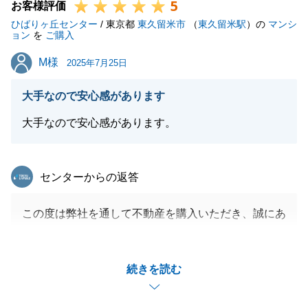
5
お客様評価
ひばりヶ丘センター
/ 東京都
東久留米市
（
東久留米駅
）の
マンシ
閉じる
ョン
を
ご購入
M様
M様
2025年7月25日
大手なので安心感があります
大手なので安心感があります。
東急リバブル
センターからの返答
この度は弊社を通して不動産を購入いただき、誠にあ
りがとうございます。
M様は人柄も良く、私も楽しみながらご自宅の購入の
続きを読む
お手伝いをさせて頂きました。
現在、旧自宅の売却もお任せ頂いているので、そちら