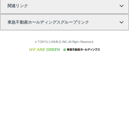
関連リンク
購入ガイド
不動産買換えの流れ
アパート経営
不動産相場・不動産価格情報
不動産小口投資 LEGACIA（レガシア）
リフォームサポート
ご紹介・再契約特典
本人確認に関するお客様へのお願い
東急不動産ホールディングスグループリンク
売却ガイド
アパート投資用物件
不動産売却FAQ
入居者様専用-各種ご案内（賃貸）
金融商品取引について
すまいValue
多言語対応
English
繁体中文
簡体中文
これからご結婚される方に東急百貨店のブライダルク
© TOKYU LIVABLE,INC.All Right Reserved.
収益物件
不動産コラム・ニュース
東急こすもす会「こすもすWeb」
東急リバブル ソーシャルメディアポリシー
東急不動産
ラブ
ご意見・お問い合わせ（金融商品取引専用の相談・お
人材サービスのご用命は 東急リバブルスタッフ株式会
ビル購入（ビル一棟）
不動産用語集
東急コミュニティー
問い合わせ窓口）
社まで
投資用不動産の売却査定
不動産なんでもネット相談室
保険募集におけるプライバシー・ポリシー
東北の逸品を贈ります 東北すぐれものセレクション
東急リバブル
ダイレクトメール（郵送物）・Eメールなどの送付停
事業用不動産の売却査定
住まいの税金
民泊の開業・運営のご相談は「ReINN株式会社」まで
東急住宅リース
止について
海外不動産
物件一括検索（購入＆賃貸）
宅地建物取引業者の皆様へ
学生情報センター（ナジック）
グループの一覧をもっと見る