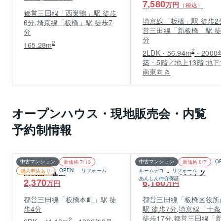
7,580
万円
（税込）
都営三田線「西巣鴨」駅 徒歩
埼京線「板橋」駅 徒歩2
6分,埼京線「板橋」駅 徒歩7
営三田線「新板橋」駅 徒
分
分
2
165.28m
2
2LDK・56.94m
・2000
築・5階／地上13階 地下
南東向き
オープンハウス・現地販売会・内覧
予約制情報
中古マンション
中古マンション
O
新価格 7/13
新価格 8/7
OPEN
リフォーム
ルームデコ
リフォーム
購入申込あり
白樹館３番館
加賀ガーデンハイツ
あんしん仲介保証
2,370
6,180
万円
万円
都営三田線「板橋本町」駅 徒
都営三田線「板橋区役所
歩4分
駅 徒歩7分,埼京線「十条
徒歩17分,都営三田線「
2