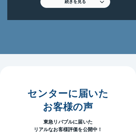
営業マンがスピード感を持って対応致します。是非と
続きを見る
も何なりとご相談ください。

特に次のようなご相談をお待ちしております。

◆板橋地区のマンションを売却して、郊外の広々とし
た一戸建へ住み替えしたい。

◆住み替えする場合、売却が先？　購入が先？

◆家賃もかかるのでそろそろマイホームを購入した
い。

◆周りに知られず売却をしたいけど、東急リバブルで
買い取ってもらうことはできるの？

◆親の家を相続したけど、相続の登記って？　遺産分
割協議書？　売った方が良いの？　売る時、不要な家
具を処分した方が良いの？

センターに届いた
◆現在稼働している収益不動産（アパート・マンショ
ン）を売却したいけど、まずは何からすれば良いの？

お客様の声
◆マイホームを買った場合、売った場合の税金は？

◆等価交換ってどんなものなの？　どんなメリットが
東急リバブルに届いた
あるの？

リアルなお客様評価を公開中！
◆リースバックって最近良く耳にするけど、実際のと