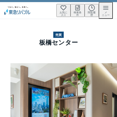
お気に
検索条
閲覧履
メ
入り
件
歴
ニュー
売買
板橋センター