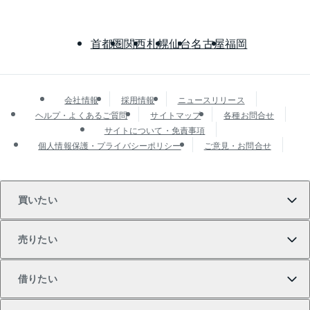
首都圏
関西
札幌
仙台
名古屋
福岡
会社情報
採用情報
ニュースリリース
ヘルプ・よくあるご質問
サイトマップ
各種お問合せ
サイトについて・免責事項
個人情報保護・プライバシーポリシー
ご意見・お問合せ
買いたい
売りたい
買いたいTOP
借りたい
マンションの購入
売りたいTOP