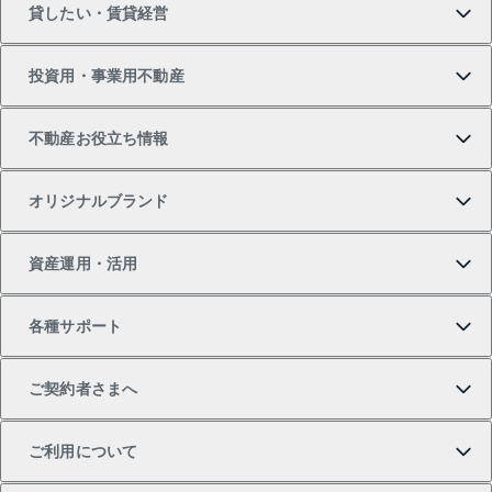
貸したい・賃貸経営
新築・分譲マンションの購入
マンションの売却・査定
借りたいTOP
投資用・事業用不動産
中古マンションの購入
一戸建ての売却・査定
物件を借りる
貸したいTOP
不動産お役立ち情報
一戸建ての購入
土地の売却・査定
オフィス・店舗の賃貸
無料賃料査定
投資用・事業用不動産TOP
オリジナルブランド
新築一戸建ての購入
スピードAI査定
借りるときの流れ
マンション賃料データ
投資用不動産
不動産お役立ち情報
資産運用・活用
中古一戸建ての購入
不動産売却について
借りるガイド
賃貸管理プラン
事業用不動産
不動産AIアドバイザー Tellus Talk
当社売主リノベーションマンション
各種サポート
一棟リノベーションマンション L`GENTE（ルジェン
土地の購入
不動産査定について
リロケーションについて
マンション投資
マンションライブラリー
等価交換事業
テ）
ご契約者さまへ
不動産購入の流れ
売却サービス
貸すときの流れ
投資用マンション
人気マンションランキング
区分リノベーションマンション Lideas（リディアス）
不動産M&A
シニア向けサポート
ご利用について
投資用一棟レジデンスWELL SQUARE（ウェルスクエ
注目キーワード物件特集
不動産売却の流れ
貸すガイド
マンション一棟
暮らしに役立つ不動産メディア 「Lnote」
アセットマネジメント・出資
相続サポート
ご契約者さまサポートメニュー
ア）