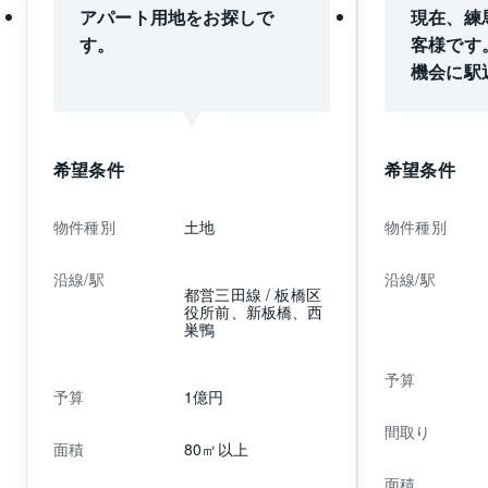
アパート用地をお探しで
現在、練
す。
客様です
機会に駅
をお探し
希望条件
希望条件
物件種別
土地
物件種別
沿線/駅
沿線/駅
都営三田線 / 板橋区
役所前、新板橋、西
巣鴨
予算
予算
1億円
間取り
面積
80㎡以上
面積