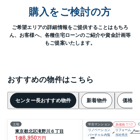
購入をご検討の方
ご希望エリアの詳細情報をご提供することはもちろ
ん、
お客様へ、各種住宅ローンのご紹介や資金計画等
もご提案いたします。
おすすめの物件はこちら
センター長おすすめ物件
新着物件
価格変
土地
中古マンション
新価格 7/17
リノベーション
リフォーム
東京都北区滝野川６丁目
ダイアパレスグランデー
バーチャル内覧
当社売主
橋
1
8,950
億
万円