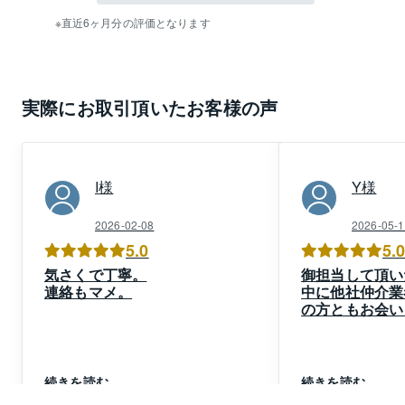
直近6ヶ月分の評価となります
実際にお取引頂いたお客様の声
I
様
Y
様
2026-02-08
2026-05-1
5.0
5.
気さくで丁寧。
御担当して頂い
連絡もマメ。
中に他社仲介業
の方ともお会い
一番誠意がある
お任せ致しまし
事情があり希望
たが、当方の意
続きを読む
続きを読む
り、結果、希望