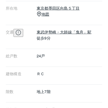
層ガラスを設置し、快適な住空間を提供しています。
所在地
東京都
墨田区
向島５丁目
宅配ボックスもあり便利です。総住戸数は24戸で、分
地図
譲時の間取りは1LDK+S～2LDK、専有面積は56.54㎡
～62.99㎡です。1階住戸の横には平置きの駐車場があ
り、自転車置き場やバイク置き場は屋内型です。エン
交通
東武伊勢崎・大師線
「曳舟」駅
トランスホールにはテラスがあり、センターに吹抜け
徒歩9分
を施し、2～5階には4戸、6～7階には2～3戸が全戸南
東向きにレイアウトされています。オートロックや防
犯カメラ、またエレベーター内にもモニターを設置し
総戸数
24戸
防犯に努めています。。アーリアシティ曳舟Ⅱは東武伊
勢崎線・東武亀戸線曳舟駅から徒歩9分です。
建物構造
ＲＣ
階数
地上7階 