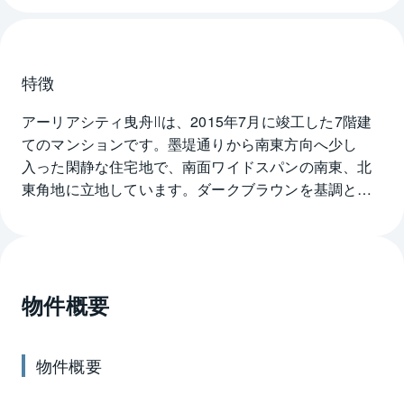
特徴
アーリアシティ曳舟Ⅱは、2015年7月に竣工した7階建
てのマンションです。墨堤通りから南東方向へ少し
入った閑静な住宅地で、南面ワイドスパンの南東、北
東角地に立地しています。ダークブラウンを基調とし
たタイル貼りの外観で、バルコニーにはガラス手摺り
や縦格子手摺りでお洒落なアクセントを添えていま
す。エントランスドアは重厚感のある木目調で、両サ
イドには縦格子の衝立をデザインした和モダンテイス
物件概要
トの瀟洒な佇まいです。アプローチにはグレーの磁器
質タイルを贅沢に設え、凛とした表情です。少し段差
がありますが、スロープも設けられています。アーリ
物件概要
アシティ曳舟Ⅱは耐震基礎構造で、屋上緑化で景観にも
配慮しています。また玄関には耐震枠ドア、窓には複