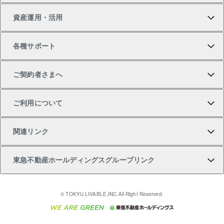
資産運用・活用
中古一戸建ての購入
不動産売却について
借りるガイド
賃貸管理プラン
事業用不動産
不動産AIアドバイザー Tellus Talk
当社売主リノベーションマンション
各種サポート
一棟リノベーションマンション L`GENTE（ルジェン
土地の購入
不動産査定について
リロケーションについて
マンション投資
マンションライブラリー
等価交換事業
テ）
ご契約者さまへ
不動産購入の流れ
売却サービス
貸すときの流れ
投資用マンション
人気マンションランキング
区分リノベーションマンション Lideas（リディアス）
不動産M&A
シニア向けサポート
ご利用について
投資用一棟レジデンスWELL SQUARE（ウェルスクエ
注目キーワード物件特集
不動産売却の流れ
貸すガイド
マンション一棟
暮らしに役立つ不動産メディア 「Lnote」
アセットマネジメント・出資
相続サポート
ご契約者さまサポートメニュー
ア）
関連リンク
購入ガイド
不動産買換えの流れ
アパート経営
不動産相場・不動産価格情報
不動産小口投資 LEGACIA（レガシア）
リフォームサポート
ご紹介・再契約特典
本人確認に関するお客様へのお願い
東急不動産ホールディングスグループリンク
売却ガイド
アパート投資用物件
不動産売却FAQ
入居者様専用-各種ご案内（賃貸）
金融商品取引について
すまいValue
多言語対応
English
繁体中文
簡体中文
これからご結婚される方に東急百貨店のブライダルク
© TOKYU LIVABLE,INC.All Right Reserved.
収益物件
不動産コラム・ニュース
東急こすもす会「こすもすWeb」
東急リバブル ソーシャルメディアポリシー
東急不動産
ラブ
ご意見・お問い合わせ（金融商品取引専用の相談・お
人材サービスのご用命は 東急リバブルスタッフ株式会