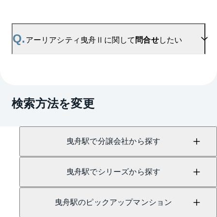
に合わせてご確認いただけますので、平米数選択も
ご活用ください。
A.
アーリアシティ曳舟Ⅱの無料売却査定は
お問い合わせフォーム
よりお問い合わせください。
Q.
アーリアシティ曳舟Ⅱに関して
問合せ
したい
マンションAI査定では、ご所有マンションの推定価
格をAIがすぐにスピード査定いたします。
→
AI査定はこちら
A.
売買に関するお問い合わせは、
押上センター
（TEL：0120-956-034）
検索方法を変更
賃貸に関するお問い合わせは、
錦糸町センター
（TEL：0800-170-7036）
にて承っております。
曳舟駅で分譲会社から探す
曳舟駅でシリーズから探す
曳舟駅のピックアップマンション