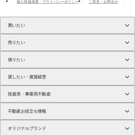
個人情報保護・プライバシーポリシー
ご意見・お問合せ
買いたい
売りたい
買いたいTOP
借りたい
マンションの購入
売りたいTOP
貸したい・賃貸経営
新築・分譲マンションの購入
マンションの売却・査定
借りたいTOP
投資用・事業用不動産
中古マンションの購入
一戸建ての売却・査定
物件を借りる
貸したいTOP
不動産お役立ち情報
一戸建ての購入
土地の売却・査定
オフィス・店舗の賃貸
無料賃料査定
投資用・事業用不動産TOP
オリジナルブランド
新築一戸建ての購入
スピードAI査定
借りるときの流れ
マンション賃料データ
投資用不動産
不動産お役立ち情報