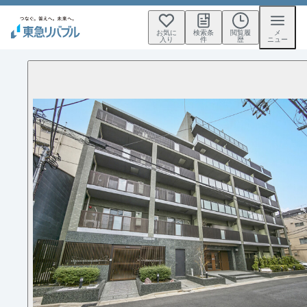
お気に
検索条
閲覧履
メ
入り
件
歴
ニュー