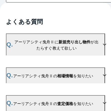
よくある質問
アーリアシティ曳舟Ⅱに
新規売り出し物件
が出
Q.
たらすぐ教えて欲しい
A.
当サイトには、
「売り出されたら教えて」
リクエス
ト機能がございます。お気に入りのマンションをご
Q.
アーリアシティ曳舟Ⅱの
相場情報
を知りたい
登録いただきますと、新着情報をいち早くお届けし
ます。
ご登録はこちら→
アーリアシティ曳舟Ⅱの新着登録
A.
参考相場価格、参考相場賃料
を掲載しております。
アーリアシティ曳舟Ⅱの過去の販売事例や、周辺の
Q.
アーリアシティ曳舟Ⅱの
査定価格
を知りたい
販売実績からAIが算出した数値です。ご希望の広さ