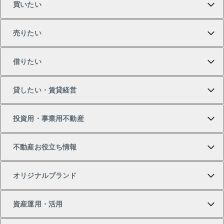
買いたい
売りたい
買いたいTOP
借りたい
マンションの購入
売りたいTOP
貸したい・賃貸経営
新築・分譲マンションの購入
マンションの売却・査定
借りたいTOP
投資用・事業用不動産
中古マンションの購入
一戸建ての売却・査定
物件を借りる
貸したいTOP
不動産お役立ち情報
一戸建ての購入
土地の売却・査定
オフィス・店舗の賃貸
無料賃料査定
投資用・事業用不動産TOP
オリジナルブランド
新築一戸建ての購入
スピードAI査定
借りるときの流れ
マンション賃料データ
投資用不動産
不動産お役立ち情報
資産運用・活用
中古一戸建ての購入
不動産売却について
借りるガイド
賃貸管理プラン
事業用不動産
不動産AIアドバイザー Tellus Talk
当社売主リノベーションマンション