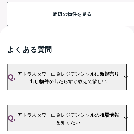
周辺の物件を見る
よくある質問
アトラスタワー白金レジデンシャルに
新規売り
Q.
出し物件
が出たらすぐ教えて欲しい
A.
当サイトには、
「売り出されたら教えて」
リクエス
ト機能がございます。お気に入りのマンションをご
アトラスタワー白金レジデンシャルの
相場情報
Q.
登録いただきますと、新着情報をいち早くお届けし
を知りたい
ます。