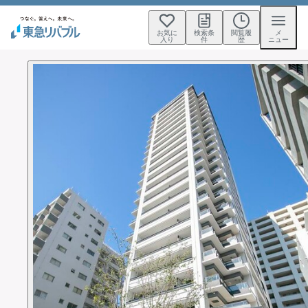
お気に
検索条
閲覧履
メ
入り
件
歴
ニュー