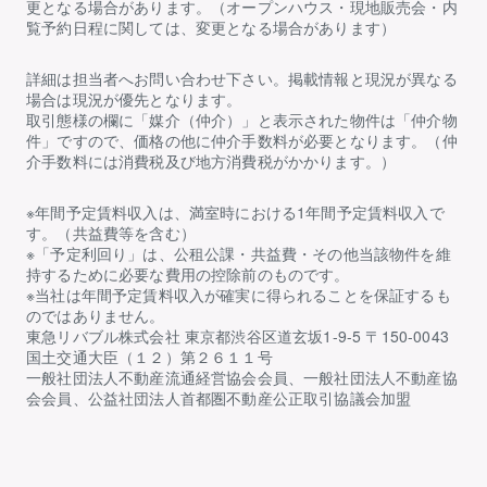
更となる場合があります。（オープンハウス・現地販売会・内
覧予約日程に関しては、変更となる場合があります）
詳細は担当者へお問い合わせ下さい。掲載情報と現況が異なる
場合は現況が優先となります。
取引態様の欄に「媒介（仲介）」と表示された物件は「仲介物
件」ですので、価格の他に仲介手数料が必要となります。（仲
介手数料には消費税及び地方消費税がかかります。）
※年間予定賃料収入は、満室時における1年間予定賃料収入で
す。（共益費等を含む）
※「予定利回り」は、公租公課・共益費・その他当該物件を維
持するために必要な費用の控除前のものです。
※当社は年間予定賃料収入が確実に得られることを保証するも
のではありません。
東急リバブル株式会社 東京都渋谷区道玄坂1-9-5 〒150-0043
国土交通大臣（１２）第２６１１号
一般社団法人不動産流通経営協会会員、一般社団法人不動産協
会会員、公益社団法人首都圏不動産公正取引協議会加盟