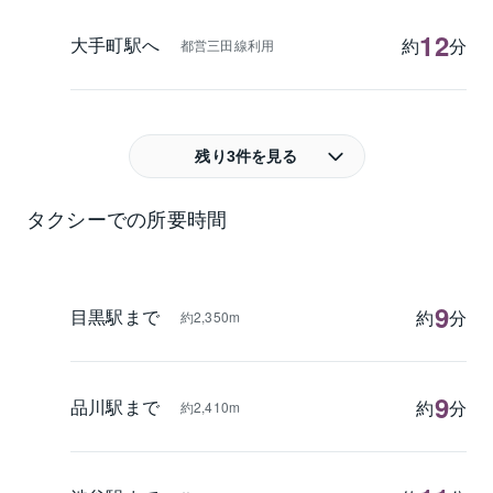
12
大手町駅へ
約
分
都営三田線利用
残り3件を見る
タクシーでの所要時間
9
目黒駅まで
約
分
約2,350m
9
品川駅まで
約
分
約2,410m