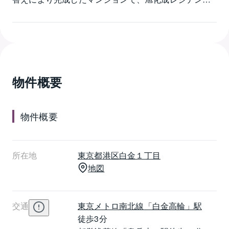
他旧分譲・前田建設施工になります。アトラスタワー
白金レジデンシャルは総戸数は94戸、免震構造を採用
したタワーマンションになります。敷地形状をうまく
活用し、マンション自体を道路からセットバックさせ
た形にしたことで邸宅感を演出しています。共用施設
は1階にラウンジ、2階には敷地内の桜を眺めることの
物件概要
できるライブラリーホールがあります。
物件概要
所在地
東京都
港区
白金１丁目
地図
交通
東京メトロ南北線
「白金高輪」駅
徒歩3分