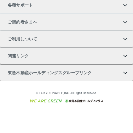
各種サポート
一棟リノベーションマンション L`GENTE（ルジェン
土地の購入
不動産査定について
リロケーションについて
マンション投資
マンションライブラリー
等価交換事業
テ）
ご契約者さまへ
不動産購入の流れ
売却サービス
貸すときの流れ
投資用マンション
人気マンションランキング
区分リノベーションマンション Lideas（リディアス）
不動産M&A
シニア向けサポート
ご利用について
投資用一棟レジデンスWELL SQUARE（ウェルスクエ
注目キーワード物件特集
不動産売却の流れ
貸すガイド
マンション一棟
暮らしに役立つ不動産メディア 「Lnote」
アセットマネジメント・出資
相続サポート
ご契約者さまサポートメニュー
ア）
関連リンク
購入ガイド
不動産買換えの流れ
アパート経営
不動産相場・不動産価格情報
不動産小口投資 LEGACIA（レガシア）
リフォームサポート
ご紹介・再契約特典
本人確認に関するお客様へのお願い
東急不動産ホールディングスグループリンク
売却ガイド
アパート投資用物件
不動産売却FAQ
入居者様専用-各種ご案内（賃貸）
金融商品取引について
すまいValue
多言語対応
English
繁体中文
簡体中文
これからご結婚される方に東急百貨店のブライダルク
© TOKYU LIVABLE,INC.All Right Reserved.
収益物件
不動産コラム・ニュース
東急こすもす会「こすもすWeb」
東急リバブル ソーシャルメディアポリシー
東急不動産
ラブ
ご意見・お問い合わせ（金融商品取引専用の相談・お
人材サービスのご用命は 東急リバブルスタッフ株式会
ビル購入（ビル一棟）
不動産用語集
東急コミュニティー
問い合わせ窓口）
社まで
投資用不動産の売却査定
不動産なんでもネット相談室
保険募集におけるプライバシー・ポリシー
東北の逸品を贈ります 東北すぐれものセレクション
東急リバブル