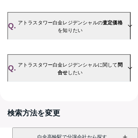
ご登録はこちら→
アトラスタワー白金レジデンシャルの新着登録
A.
参考相場価格、参考相場賃料
を掲載しております。
アトラスタワー白金レジデンシャルの過去の販売事
アトラスタワー白金レジデンシャルの
査定価格
Q.
例や、周辺の販売実績からAIが算出した数値です。
を知りたい
ご希望の広さに合わせてご確認いただけますので、
平米数選択もご活用ください。
A.
アトラスタワー白金レジデンシャルの無料売却査定
は
お問い合わせフォーム
よりお問い合わせくださ
アトラスタワー白金レジデンシャルに関して
問
Q.
い。
合せ
したい
A.
売買に関するお問い合わせは、
GRANTACT六本木 
（TEL：0800-170-8009）
検索方法を変更
賃貸に関するお問い合わせは、
GRANTACT六本木 
（TEL：0120-991-791）
にて承っております。
白金高輪駅で分譲会社から探す