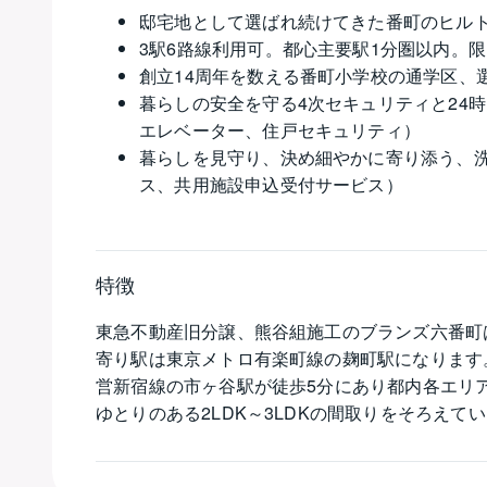
邸宅地として選ばれ続けてきた番町のヒルト
3駅6路線利用可。都心主要駅1分圏以内。
創立14周年を数える番町小学校の通学区、
暮らしの安全を守る4次セキュリティと24
エレベーター、住戸セキュリティ）
暮らしを見守り、決め細やかに寄り添う、
ス、共用施設申込受付サービス）
特徴
東急不動産旧分譲、熊谷組施工のブランズ六番町は
寄り駅は東京メトロ有楽町線の麹町駅になります
営新宿線の市ヶ谷駅が徒歩5分にあり都内各エリアへ
ゆとりのある2LDK～3LDKの間取りをそろえ
風にも期待がもてそうです。共用廊下はホテルラ
ポートをしてくれます。ブランズ六番町は地震の