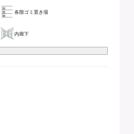
各階ゴミ置き場
内廊下