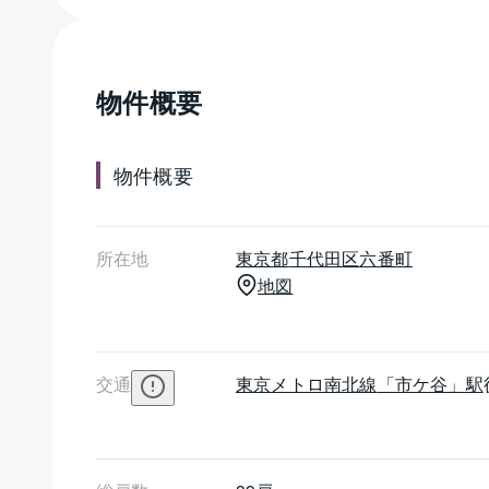
ランスのオートロック、防犯カメラや防災備蓄倉
物件概要
物件概要
所在地
東京都
千代田区
六番町
地図
交通
東京メトロ南北線
「市ケ谷」駅