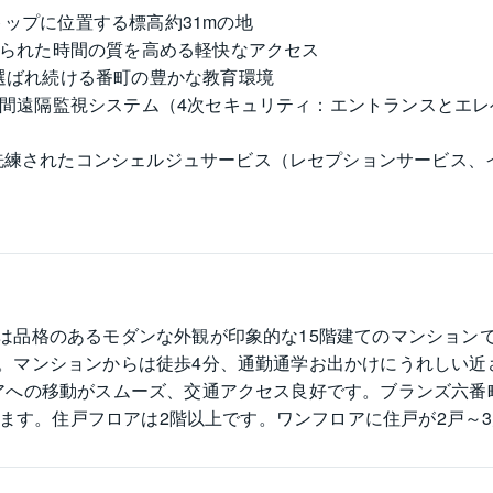
ップに位置する標高約31mの地
限られた時間の質を高める軽快なアクセス
選ばれ続ける番町の豊かな教育環境
時間遠隔監視システム（4次セキュリティ：エントランスとエ
洗練されたコンシェルジュサービス（レセプションサービス、
品格のあるモダンな外観が印象的な15階建てのマンションです
。マンションからは徒歩4分、通勤通学お出かけにうれしい近
の移動がスムーズ、交通アクセス良好です。ブランズ六番町の分
ています。住戸フロアは2階以上です。ワンフロアに住戸が2戸
イクな内廊下で居住者のプライバシーにも配慮がなされてい
揺れを減少する効果が期待できる免震構造です。24時間セキ