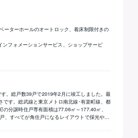
レベーターホールのオートロック、着床制限付きの
インフォメーションサービス、ショップサービ
。総戸数39戸で2019年2月に竣工しました。最
さです。総武線と東京メトロ南北線･有楽町線、都
譲時住戸専有面積は77.06㎡～177.40㎡、
～3戸、すべてが角住戸になるレイアウトで採光や通
ます。コンシェルジュサービスが快適な暮らしのサ
ュリティシステム、インターホンと連動したエント