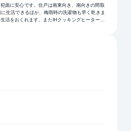
防犯面に安心です。住戸は南東向き、南向きの間取
適に生活できるほか、梅雨時の洗濯物も早く乾きま
生活をおくれます。またIHクッキングヒーターを
ん。居室内にはクローゼットが備わっているので衣
り駅は東急田園都市線梶が谷駅から徒歩8分の距離
リアです。また通勤、通学にも都心部へのアクセス