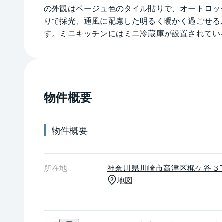
の外観はベージュ色のタイル貼りで、オートロッ
りで採光、通風に配慮した明るく暖かく過ごせる
す。ミニキッチンにはミニ冷蔵庫が設置されてい
採用しているので、高齢者や学生などでも簡単に
類や整理箪笥などを収納でき小物もすっきりと収
です。駅周辺は日々の生活に便利な場所で、子ど
が良く適した場所です。
物件概要
物件概要
所在地
神奈川県
川崎市高津区
梶ケ谷３
地図