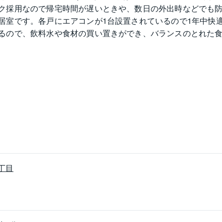
ク採用なので帰宅時間が遅いときや、数日の外出時などでも
居室です。各戸にエアコンが1台設置されているので1年中快
るので、飲料水や食材の買い置きができ、バランスのとれた食
使用できクリーンで衛生的、ガス漏れなどの心配もありませ
まります。浴室は3点式ユニットバスです。ドム梶ヶ谷の最寄
もの習い事や学習塾の教室が点在しファミリーには人気のエ
丁目